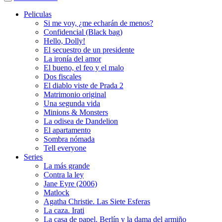
Peliculas
Si me voy, ¿me echarán de menos?
Confidencial (Black bag)
Hello, Dolly!
El secuestro de un presidente
La ironía del amor
El bueno, el feo y el malo
Dos fiscales
El diablo viste de Prada 2
Matrimonio original
Una segunda vida
Minions & Monsters
La odisea de Dandelion
El apartamento
Sombra nómada
Tell everyone
Series
La más grande
Contra la ley
Jane Eyre (2006)
Matlock
Agatha Christie. Las Siete Esferas
La caza. Irati
La casa de papel. Berlín y la dama del armiño