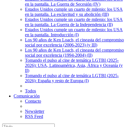
en la pantalla. La Guerra de Secesión (IV)
Estados Unidos cumple un cuarto de milenio: los USA
en la pantalla. La esclavitud y su abolición (III)
Estados Unidos cumple un cuarto de milenio: los USA
en la pantalla. La Guerra de la Independencia (II)
Estados Unidos cumple un cuarto de milenio: los USA
en la pantalla. Introducción (I)
Los 90 años de Ken Loach, el cineasta del compromiso
social por excelencia (2006-2023) (y III)
Los 90 años de Ken Loach, el cineasta del compromiso
social por excelencia (1994-2004) (II)
Tomando el pulso al cine de temática LGTBI (2025-
2026): USA, Latinoamérica, Asia, África y Oceanía (y
II)
Tomando el pulso al cine de temática LGTBI (2025-
2026): España y resto de Europa (I)
Todos
Comunicación
Contacto
Newsletter
RSS Feed