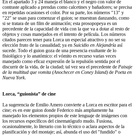
En el apartado 3 y 24 maneja el blanco y el negro con valor de
contraste aplicado a prendas como calcetines y bañadores; se precisa
en repetidas ocasiones el color. Por su parte, los números "13" y
"22" se usan para comenzar el guion; se muestran danzando, como
si se tratara de un film de animación; esta prosopopeya es un
precedente de la capacidad de vida con la que va a dotar al resto de
objetos y cosas manejados en el intento de película. Los números
citados parecen tener para Lorca un especial atractivo y no ser su
elección fruto de la casualidad; ya en
Suicidio en Alejandría
así
sucede. Todo el guion goza de una presencia exultante de lo
fisiológico y lo anatómico: el vómito es recurso varias veces
manejado como eficaz expresión de la repulsión sentida por el
discurrir de la vida, de la ciudad; tal vez sea el precedente de
Paisaje
de la multitud que vomita (Anochecer en Coney Island)
de
Poeta en
Nueva York
.
Lorca, “guionista” de cine
La sugerencia de Emilio Amero convierte a Lorca en escritor para el
cine; es en este guion donde Federico más ampliamente ha
manejado los elementos propios de este lenguaje de imágenes con
los recursos específicos del cinematógrafo mudo. Fusiona,
ocasionalmente, lo literario con lo técnico o aclara aspectos de la
planificación y del montaje; así, abunda el uso del "fundido" o