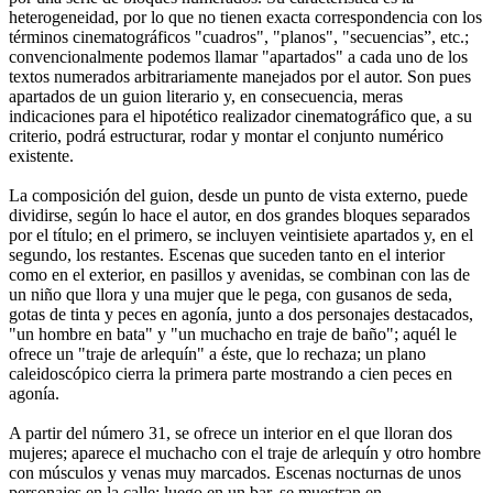
heterogeneidad, por lo que no tienen exacta correspondencia con los
términos cinematográficos "cuadros", "planos", "secuencias”, etc.;
convencionalmente podemos llamar "apartados" a cada uno de los
textos numerados arbitrariamente manejados por el autor. Son pues
apartados de un guion literario y, en consecuencia, meras
indicaciones para el hipotético realizador cinematográfico que, a su
criterio, podrá estructurar, rodar y montar el conjunto numérico
existente.
La composición del guion, desde un punto de vista externo, puede
dividirse, según lo hace el autor, en dos grandes bloques separados
por el título; en el primero, se incluyen veintisiete apartados y, en el
segundo, los restantes. Escenas que suceden tanto en el interior
como en el exterior, en pasillos y avenidas, se combinan con las de
un niño que llora y una mujer que le pega, con gusanos de seda,
gotas de tinta y peces en agonía, junto a dos personajes destacados,
"un hombre en bata" y "un muchacho en traje de baño"; aquél le
ofrece un "traje de arlequín" a éste, que lo rechaza; un plano
caleidoscópico cierra la primera parte mostrando a cien peces en
agonía.
A partir del número 31, se ofrece un interior en el que lloran dos
mujeres; aparece el muchacho con el traje de arlequín y otro hombre
con músculos y venas muy marcados. Escenas nocturnas de unos
personajes en la calle; luego en un bar, se muestran en