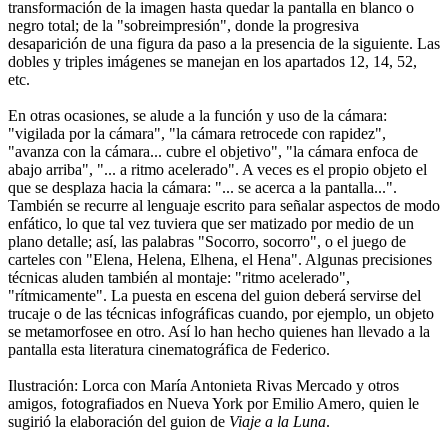
transformación de la imagen hasta quedar la pantalla en blanco o
negro total; de la "sobreimpresión", donde la progresiva
desaparición de una figura da paso a la presencia de la siguiente. Las
dobles y triples imágenes se manejan en los apartados 12, 14, 52,
etc.
En otras ocasiones, se alude a la función y uso de la cámara:
"vigilada por la cámara", "la cámara retrocede con rapidez",
"avanza con la cámara... cubre el objetivo", "la cámara enfoca de
abajo arriba", "... a ritmo acelerado". A veces es el propio objeto el
que se desplaza hacia la cámara: "... se acerca a la pantalla...".
También se recurre al lenguaje escrito para señalar aspectos de modo
enfático, lo que tal vez tuviera que ser matizado por medio de un
plano detalle; así, las palabras "Socorro, socorro", o el juego de
carteles con "Elena, Helena, Elhena, el Hena". Algunas precisiones
técnicas aluden también al montaje: "ritmo acelerado",
"rítmicamente". La puesta en escena del guion deberá servirse del
trucaje o de las técnicas infográficas cuando, por ejemplo, un objeto
se metamorfosee en otro. Así lo han hecho quienes han llevado a la
pantalla esta literatura cinematográfica de Federico.
Ilustración: Lorca con María Antonieta Rivas Mercado y otros
amigos, fotografiados en Nueva York por Emilio Amero, quien le
sugirió la elaboración del guion de
Viaje a la Luna
.