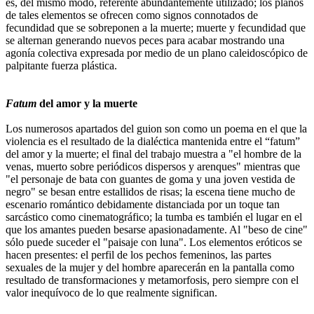
es, del mismo modo, referente abundantemente utilizado; los planos
de tales elementos se ofrecen como signos connotados de
fecundidad que se sobreponen a la muerte; muerte y fecundidad que
se alternan generando nuevos peces para acabar mostrando una
agonía colectiva expresada por medio de un plano caleidoscópico de
palpitante fuerza plástica.
Fatum
del amor y la muerte
Los numerosos apartados del guion son como un poema en el que la
violencia es el resultado de la dialéctica mantenida entre el “fatum”
del amor y la muerte; el final del trabajo muestra a "el hombre de la
venas, muerto sobre periódicos dispersos y arenques" mientras que
"el personaje de bata con guantes de goma y una joven vestida de
negro" se besan entre estallidos de risas; la escena tiene mucho de
escenario romántico debidamente distanciada por un toque tan
sarcástico como cinematográfico; la tumba es también el lugar en el
que los amantes pueden besarse apasionadamente. Al "beso de cine"
sólo puede suceder el "paisaje con luna". Los elementos eróticos se
hacen presentes: el perfil de los pechos femeninos, las partes
sexuales de la mujer y del hombre aparecerán en la pantalla como
resultado de transformaciones y metamorfosis, pero siempre con el
valor inequívoco de lo que realmente significan.