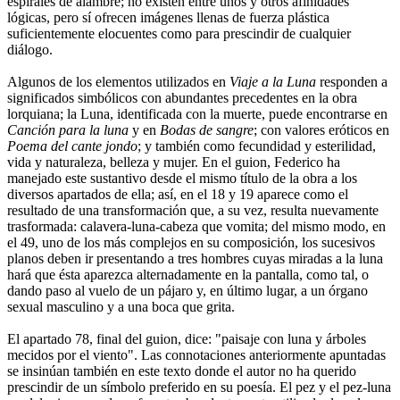
espirales de alambre; no existen entre unos y otros afinidades
lógicas, pero sí ofrecen imágenes llenas de fuerza plástica
suficientemente elocuentes como para prescindir de cualquier
diálogo.
Algunos de los elementos utilizados en
Viaje a la Luna
responden a
significados simbólicos con abundantes precedentes en la obra
lorquiana; la Luna, identificada con la muerte, puede encontrarse en
Canción para la luna
y en
Bodas de sangre
; con valores eróticos en
Poema del cante jondo
; y también como fecundidad y esterilidad,
vida y naturaleza, belleza y mujer. En el guion, Federico ha
manejado este sustantivo desde el mismo título de la obra a los
diversos apartados de ella; así, en el 18 y 19 aparece como el
resultado de una transformación que, a su vez, resulta nuevamente
trasformada: calavera-luna-cabeza que vomita; del mismo modo, en
el 49, uno de los más complejos en su composición, los sucesivos
planos deben ir presentando a tres hombres cuyas miradas a la luna
hará que ésta aparezca alternadamente en la pantalla, como tal, o
dando paso al vuelo de un pájaro y, en último lugar, a un órgano
sexual masculino y a una boca que grita.
El apartado 78, final del guion, dice: "paisaje con luna y árboles
mecidos por el viento". Las connotaciones anteriormente apuntadas
se insinúan también en este texto donde el autor no ha querido
prescindir de un símbolo preferido en su poesía. El pez y el pez-luna