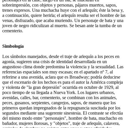
sobreimpresión, con objetos y personas, pájaros muertos, sapos,
trenes expresos. Una muchacha huye con el arlequín; éste la besa y,
a continuación, quiere herirla; el arlequín resulta ser el hombre de las
venas, disfrazado, que acaba muriendo. Un personaje de bata y una
joven de negro ridiculizan al muerto. Se besan ante la tumba de un
cementerio.
Simbología
Los símbolos manejados, desde el traje de arlequín a los peces en
agonía, sugieren una crisis de identidad desarrollada en un
angustioso clima donde predomina la violencia y la sexualidad. Las
referencias espaciales son muy escasas; en el apartado nº 7, al
referirse a una avenida, aclara que es Broadway; podría deducirse
que el escenario de los hechos es para el autor la América compleja
y violenta de "la gran depresión" ocurrida en octubre de 1929, al
poco tiempo de su llegada a Nueva York. Los lugares urbanos,
avenidas, calles, bar, cementerio, se combinan con los animales,
peces, gusanos, serpientes, cangrejos, sapos, de manera que los
primeros quedan impregnados de la repugnancia suscitada por los
segundos mediante una sugerente sinestesia. El contraste se efectúa
del mismo modo entre "personajes", hombre de bata, muchacho en
bañador, mujeres llorosas, y "objetos", traje de arlequín, calavera,