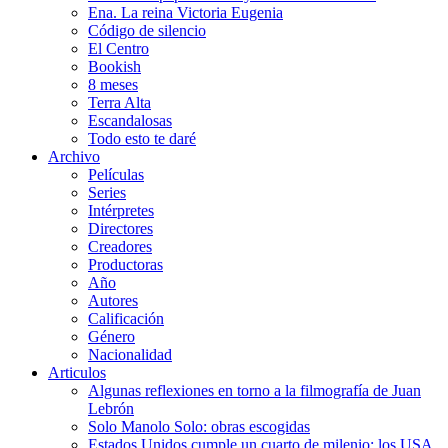
Ena. La reina Victoria Eugenia
Código de silencio
El Centro
Bookish
8 meses
Terra Alta
Escandalosas
Todo esto te daré
Archivo
Películas
Series
Intérpretes
Directores
Creadores
Productoras
Año
Autores
Calificación
Género
Nacionalidad
Articulos
Algunas reflexiones en torno a la filmografía de Juan
Lebrón
Solo Manolo Solo: obras escogidas
Estados Unidos cumple un cuarto de milenio: los USA