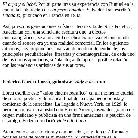
El arpa y el bebé
. Por su parte, tras su experiencia con Buñuel en la
conjunta elaboración de
Un perro andaluz
, Salvador Dalí escribió
Babaouo
, publicado en Francia en 1932.
Así, pues, dos generaciones artístico-literarias, la del 98 y la del 27,
reaccionan con una semejante escritura que, a efectos
cinematográficos, se alinea en la estética expresiva del cine mudo
cuando el sonoro era ya una realidad comercial. En los siguientes
artículos, nos proponemos analizar, de modo independiente, las
principales peculiaridades, literarias y cinematográficas, de cada uno
de los títulos apuntados, señalando, al tiempo, su posible relación
con las tendencias artísticas de sus autores.
Federico García Lorca, guionista:
Viaje a la Luna
Lorca escribió este "guion cinematográfico" en un momento crucial
de su obra poética y dramática: final de la etapa neopopulista y
comienzo de la surrealista. La llegada a Nueva York, en 1929, le
permitió cultivar la amistad con Emilio Amero, diseñador gráfico de
origen mejicano y publicista en una firma americana; a petición de
su amigo, Federico redactó
Viaje a la Luna
.
Atendiendo a su estructura y composición, el guion está formado
por una serie de bloques numerados. Su característica es la