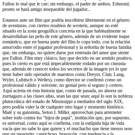
Fallon lo mal que le cae; sin embargo, el padre de ambos, Edmond,
pronto se hará amigo inseparable del jugador...
Estamos ante un film que podría inscribirse libremente en el género
de aventuras, con ciertos resabios de western, aunque no esté
situado en la zona geográfica concreta en la que habitualmente se
desarrollaban las pelis de este género, además de un evidente toque
romántico, que en buena parte del film lo copa todo, con la relación
amor/odio entre el jugador profesional y la señorita de buena familia
que, sin embargo, no quiere darse por enterada del amor que siente
por Fallon. Film muy clásico, hay que decirlo en un sentido positivo,
pues lo cierto es que está impecablemente rodado por un cineasta
que, además de conocer todos los secretos de la imagen (es lo que
tiene haber sido operador de maestros como Dreyer, Clair, Lang,
Wyler, Lubitsch o Welles), como director se confirmó como un
profesional válido y solvente, no genial pero sí seguro y certero.
Aquí acierta en esta historia que, como de pasada, no ahorra un
zurriagazo a las clases altas, sean las que sean; aquí lo son la nobleza
plutocrática del estado de Mississippi a mediados del siglo XIX,
pero podría valer la de cualquier otro lugar y momento histórico.
Maté y su guionista, Seton I. Miller, aprovechan para arremeter
sobre todo contra los “hijos de papá”, institución que, por supuesto,
es universal, como aquí se confirma, con la estúpida hija de vida
vacía que no sabe lo que quiere y el muchacho que tiene menos seso
que un mosquito, caprichoso, bravucón, con tendencia a la