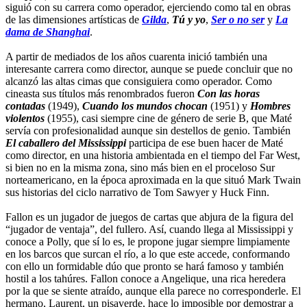
siguió con su carrera como operador, ejerciendo como tal en obras
de las dimensiones artísticas de
Gilda
,
Tú y yo
,
Ser o no ser
y
La
dama de Shanghai
.
A partir de mediados de los años cuarenta inició también una
interesante carrera como director, aunque se puede concluir que no
alcanzó las altas cimas que consiguiera como operador. Como
cineasta sus títulos más renombrados fueron
Con las horas
contadas
(1949),
Cuando los mundos chocan
(1951) y
Hombres
violentos
(1955), casi siempre cine de género de serie B, que Maté
servía con profesionalidad aunque sin destellos de genio. También
El caballero del Mississippi
participa de ese buen hacer de Maté
como director, en una historia ambientada en el tiempo del Far West,
si bien no en la misma zona, sino más bien en el proceloso Sur
norteamericano, en la época aproximada en la que situó Mark Twain
sus historias del ciclo narrativo de Tom Sawyer y Huck Finn.
Fallon es un jugador de juegos de cartas que abjura de la figura del
“jugador de ventaja”, del fullero. Así, cuando llega al Mississippi y
conoce a Polly, que sí lo es, le propone jugar siempre limpiamente
en los barcos que surcan el río, a lo que este accede, conformando
con ello un formidable dúo que pronto se hará famoso y también
hostil a los tahúres. Fallon conoce a Angelique, una rica heredera
por la que se siente atraído, aunque ella parece no corresponderle. El
hermano, Laurent, un pisaverde, hace lo imposible por demostrar a