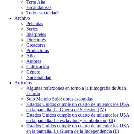
Terra Alta
Escandalosas
Todo esto te daré
Archivo
Películas
Series
Intérpretes
Directores
Creadores
Productoras
Año
Autores
Calificación
Género
Nacionalidad
Articulos
Algunas reflexiones en torno a la filmografía de Juan
Lebrón
Solo Manolo Solo: obras escogidas
Estados Unidos cumple un cuarto de milenio: los USA
en la pantalla. La Guerra de Secesión (IV)
Estados Unidos cumple un cuarto de milenio: los USA
en la pantalla. La esclavitud y su abolición (III)
Estados Unidos cumple un cuarto de milenio: los USA
en la pantalla. La Guerra de la Independencia (II)