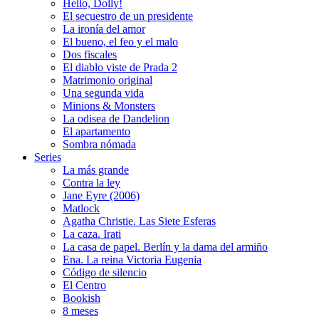
Hello, Dolly!
El secuestro de un presidente
La ironía del amor
El bueno, el feo y el malo
Dos fiscales
El diablo viste de Prada 2
Matrimonio original
Una segunda vida
Minions & Monsters
La odisea de Dandelion
El apartamento
Sombra nómada
Series
La más grande
Contra la ley
Jane Eyre (2006)
Matlock
Agatha Christie. Las Siete Esferas
La caza. Irati
La casa de papel. Berlín y la dama del armiño
Ena. La reina Victoria Eugenia
Código de silencio
El Centro
Bookish
8 meses