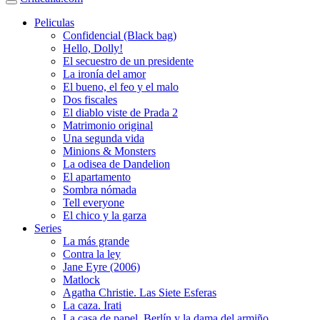
Peliculas
Confidencial (Black bag)
Hello, Dolly!
El secuestro de un presidente
La ironía del amor
El bueno, el feo y el malo
Dos fiscales
El diablo viste de Prada 2
Matrimonio original
Una segunda vida
Minions & Monsters
La odisea de Dandelion
El apartamento
Sombra nómada
Tell everyone
El chico y la garza
Series
La más grande
Contra la ley
Jane Eyre (2006)
Matlock
Agatha Christie. Las Siete Esferas
La caza. Irati
La casa de papel. Berlín y la dama del armiño