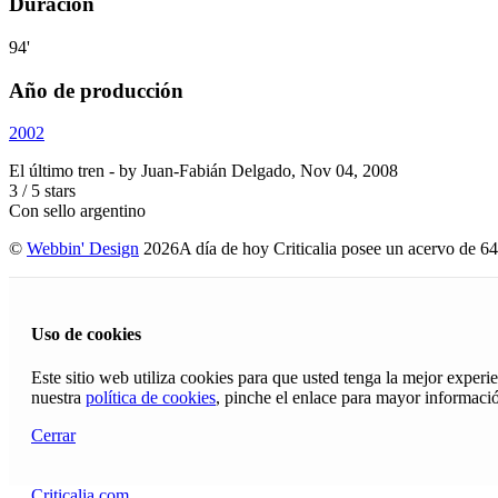
Duración
94'
Año de producción
2002
El último tren
- by
Juan-Fabián Delgado
,
Nov 04, 2008
3
/
5
stars
Con sello argentino
©
Webbin' Design
2026
A día de hoy Criticalia posee un acervo de 64
Uso de cookies
Este sitio web utiliza cookies para que usted tenga la mejor exper
nuestra
política de cookies
, pinche el enlace para mayor informaci
Cerrar
Criticalia.com