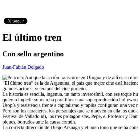
El último tren
Con sello argentino
Juan-Fabián Delgado
Aunque la acción transcurre en Urugua y de allí es su dir
“El último tren” es la de Argentina, el país que mejor cine está hacie
grandes actores, veteranos del cine porteño.
La historia es sencilla, ingenua, un tanto inverosímil, con ese toque h
quieren impedir su marcha para filmar una superproducción hollywood
Utopía y resistencia frente a capitalismo y rapiña configuran una vez 
Pero son los caracteres, los personajes que se mueven en ella los qu
Festival de Valladolid), los tres protagonistas, Pepe, el Profesor y Da
piques, borrados ante la causa común.
La correcta dirección de Diego Arsuaga y el buen tono que se ha cons