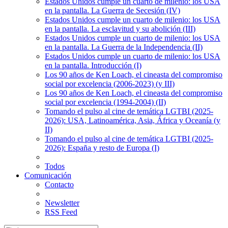
Estados Unidos cumple un cuarto de milenio: los USA
en la pantalla. La Guerra de Secesión (IV)
Estados Unidos cumple un cuarto de milenio: los USA
en la pantalla. La esclavitud y su abolición (III)
Estados Unidos cumple un cuarto de milenio: los USA
en la pantalla. La Guerra de la Independencia (II)
Estados Unidos cumple un cuarto de milenio: los USA
en la pantalla. Introducción (I)
Los 90 años de Ken Loach, el cineasta del compromiso
social por excelencia (2006-2023) (y III)
Los 90 años de Ken Loach, el cineasta del compromiso
social por excelencia (1994-2004) (II)
Tomando el pulso al cine de temática LGTBI (2025-
2026): USA, Latinoamérica, Asia, África y Oceanía (y
II)
Tomando el pulso al cine de temática LGTBI (2025-
2026): España y resto de Europa (I)
Todos
Comunicación
Contacto
Newsletter
RSS Feed