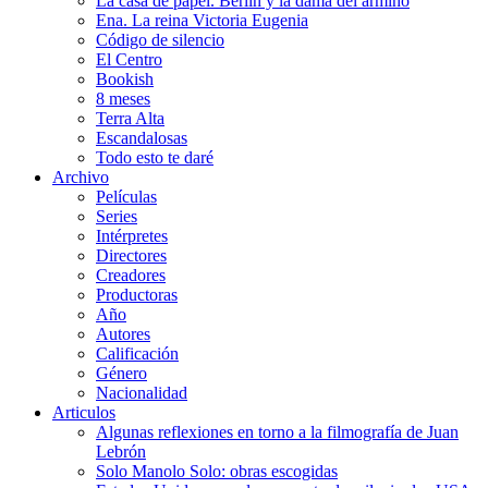
La casa de papel. Berlín y la dama del armiño
Ena. La reina Victoria Eugenia
Código de silencio
El Centro
Bookish
8 meses
Terra Alta
Escandalosas
Todo esto te daré
Archivo
Películas
Series
Intérpretes
Directores
Creadores
Productoras
Año
Autores
Calificación
Género
Nacionalidad
Articulos
Algunas reflexiones en torno a la filmografía de Juan
Lebrón
Solo Manolo Solo: obras escogidas