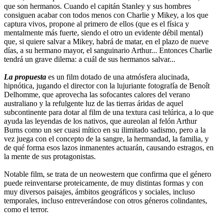
que son hermanos. Cuando el capitán Stanley y sus hombres
consiguen acabar con todos menos con Charlie y Mikey, a los que
captura vivos, propone al primero de ellos (que es el física y
mentalmente más fuerte, siendo el otro un evidente débil mental)
que, si quiere salvar a Mikey, habrá de matar, en el plazo de nueve
días, a su hermano mayor, el sanguinario Arthur... Entonces Charlie
tendrá un grave dilema: a cuál de sus hermanos salvar...
La propuesta
es un film dotado de una atmósfera alucinada,
hipnótica, jugando el director con la lujuriante fotografía de Benoît
Delhomme, que aprovecha las sofocantes calores del verano
australiano y la refulgente luz de las tierras áridas de aquel
subcontinente para dotar al film de una textura casi telúrica, a lo que
ayuda las leyendas de los nativos, que aureolan al felón Arthur
Burns como un ser cuasi mítico en su ilimitado sadismo, pero a la
vez juega con el concepto de la sangre, la hermandad, la familia, y
de qué forma esos lazos inmanentes actuarán, causando estragos, en
la mente de sus protagonistas.
Notable film, se trata de un neowestern que confirma que el género
puede reinventarse proteicamente, de muy distintas formas y con
muy diversos paisajes, ámbitos geográficos y sociales, incluso
temporales, incluso entreverándose con otros géneros colindantes,
como el terror.