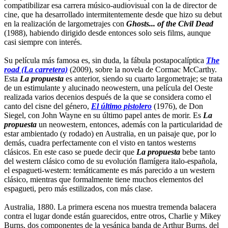
compatibilizar esa carrera músico-audiovisual con la de director de
cine, que ha desarrollado intermitentemente desde que hizo su debut
en la realización de largometrajes con
Ghosts... of the Civil Dead
(1988), habiendo dirigido desde entonces solo seis films, aunque
casi siempre con interés.
Su película más famosa es, sin duda, la fábula postapocalíptica
The
road (La carretera)
(2009), sobre la novela de Cormac McCarthy.
Esta
La propuesta
es anterior, siendo su cuarto largometraje; se trata
de un estimulante y alucinado neowestern, una película del Oeste
realizada varios decenios después de la que se considera como el
canto del cisne del género,
El último pistolero
(1976), de Don
Siegel, con John Wayne en su último papel antes de morir. Es
La
propuesta
un neowestern, entonces, además con la particularidad de
estar ambientado (y rodado) en Australia, en un paisaje que, por lo
demás, cuadra perfectamente con el visto en tantos westerns
clásicos. En este caso se puede decir que
La propuesta
bebe tanto
del western clásico como de su evolución flamígera italo-española,
el espagueti-western: temáticamente es más parecido a un western
clásico, mientras que formalmente tiene muchos elementos del
espagueti, pero más estilizados, con más clase.
Australia, 1880. La primera escena nos muestra tremenda balacera
contra el lugar donde están guarecidos, entre otros, Charlie y Mikey
Burns, dos componentes de la vesánica banda de Arthur Burns, del