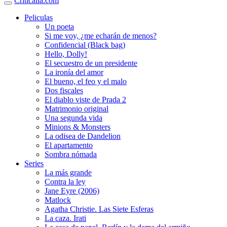
Criticalia.com
Peliculas
Un poeta
Si me voy, ¿me echarán de menos?
Confidencial (Black bag)
Hello, Dolly!
El secuestro de un presidente
La ironía del amor
El bueno, el feo y el malo
Dos fiscales
El diablo viste de Prada 2
Matrimonio original
Una segunda vida
Minions & Monsters
La odisea de Dandelion
El apartamento
Sombra nómada
Series
La más grande
Contra la ley
Jane Eyre (2006)
Matlock
Agatha Christie. Las Siete Esferas
La caza. Irati