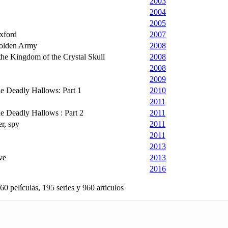
2003
2004
2005
xford
2007
Golden Army
2008
the Kingdom of the Crystal Skull
2008
2008
2009
he Deadly Hallows: Part 1
2010
2011
he Deadly Hallows : Part 2
2011
er, spy
2011
2011
2013
ve
2013
2016
60 películas, 195 series y 960 articulos