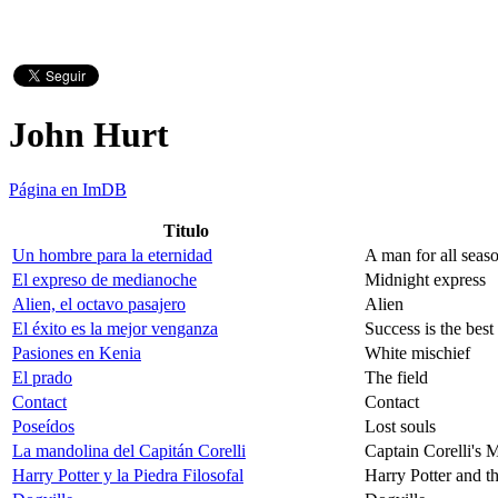
John Hurt
Página en ImDB
Titulo
Un hombre para la eternidad
A man for all seas
El expreso de medianoche
Midnight express
Alien, el octavo pasajero
Alien
El éxito es la mejor venganza
Success is the best
Pasiones en Kenia
White mischief
El prado
The field
Contact
Contact
Poseídos
Lost souls
La mandolina del Capitán Corelli
Captain Corelli's 
Harry Potter y la Piedra Filosofal
Harry Potter and t