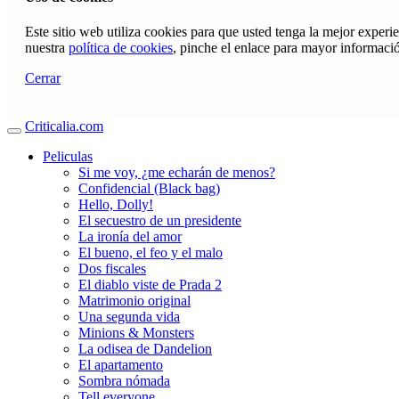
Este sitio web utiliza cookies para que usted tenga la mejor exper
nuestra
política de cookies
, pinche el enlace para mayor informaci
Cerrar
Criticalia.com
Peliculas
Si me voy, ¿me echarán de menos?
Confidencial (Black bag)
Hello, Dolly!
El secuestro de un presidente
La ironía del amor
El bueno, el feo y el malo
Dos fiscales
El diablo viste de Prada 2
Matrimonio original
Una segunda vida
Minions & Monsters
La odisea de Dandelion
El apartamento
Sombra nómada
Tell everyone