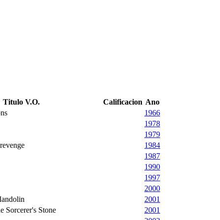
Titulo V.O.
Calificacion
Ano
ons
1966
1978
1979
 revenge
1984
1987
1990
1997
2000
Mandolin
2001
he Sorcerer's Stone
2001