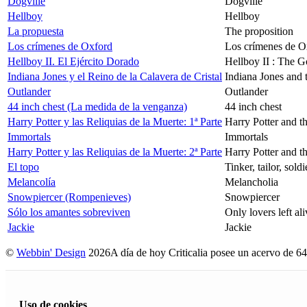
Dogville
Dogville
Hellboy
Hellboy
La propuesta
The proposition
Los crímenes de Oxford
Los crímenes de O
Hellboy II. El Ejército Dorado
Hellboy II : The 
Indiana Jones y el Reino de la Calavera de Cristal
Indiana Jones and 
Outlander
Outlander
44 inch chest (La medida de la venganza)
44 inch chest
Harry Potter y las Reliquias de la Muerte: 1ª Parte
Harry Potter and t
Immortals
Immortals
Harry Potter y las Reliquias de la Muerte: 2ª Parte
Harry Potter and t
El topo
Tinker, tailor, soldi
Melancolía
Melancholia
Snowpiercer (Rompenieves)
Snowpiercer
Sólo los amantes sobreviven
Only lovers left ali
Jackie
Jackie
©
Webbin' Design
2026
A día de hoy Criticalia posee un acervo de 64
Uso de cookies