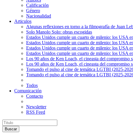
Calificación
Género
Nacionalidad
Articulos
Algunas reflexiones en torno a la filmografía de Juan Le
Solo Manolo Solo: obras escogidas
Estados Unidos cumple un cuarto de milenio: los USA en 
Estados Unidos cumple un cuarto de milenio: los USA en la
Estados Unidos cumple un cuarto de milenio: los USA en 
Estados Unidos cumple un cuarto de milenio: los USA en l
Los 90 años de Ken Loach, el cineasta del compromiso so
Los 90 años de Ken Loach, el cineasta del compromiso so
Tomando el pulso al cine de temática LGTBI (2025-2026)
Tomando el pulso al cine de temática LGTBI (2025-2026)
Todos
Comunicación
Contacto
Newsletter
RSS Feed
Buscar