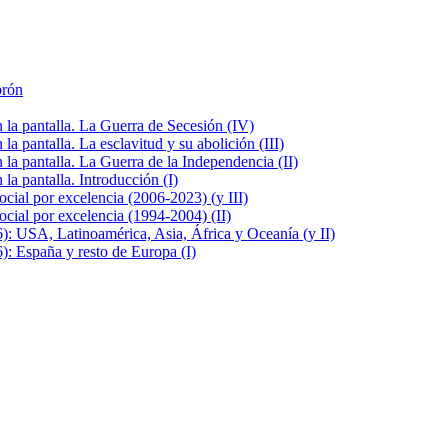
brón
la pantalla. La Guerra de Secesión (IV)
 pantalla. La esclavitud y su abolición (III)
la pantalla. La Guerra de la Independencia (II)
a pantalla. Introducción (I)
cial por excelencia (2006-2023) (y III)
cial por excelencia (1994-2004) (II)
: USA, Latinoamérica, Asia, África y Oceanía (y II)
: España y resto de Europa (I)