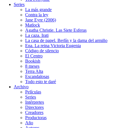
Series
La más grande
Contra la ley
Jane Eyre (2006)
Matlock
Agatha Christie. Las Siete Esferas
La caza. Irati
La casa de papel. Berlín y la dama del armiño
Ena. La reina Victoria Eugenia
Código de silencio
El Centro
Bookish
8 meses
Terra Alta
Escandalosas
Todo esto te daré
Archivo
Películas
Series
Intérpretes
Directores
Creadores
Productoras
Año
Autores