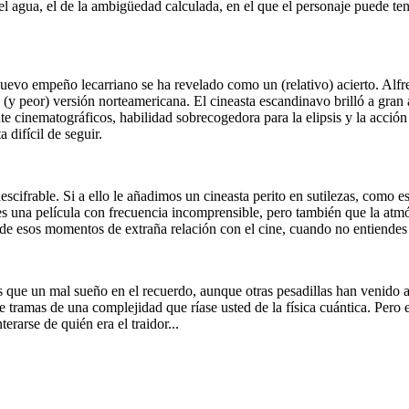
 agua, el de la ambigüedad calculada, en el que el personaje puede tene
evo empeño lecarriano se ha revelado como un (relativo) acierto. Alfre
da (y peor) versión norteamericana. El cineasta escandinavo brilló a gr
ente cinematográficos, habilidad sobrecogedora para la elipsis y la ac
a difícil de seguir.
escifrable. Si a ello le añadimos un cineasta perito en sutilezas, como e
s una película con frecuencia incomprensible, pero también que la atmós
o de esos momentos de extraña relación con el cine, cuando no entiende
ás que un mal sueño en el recuerdo, aunque otras pesadillas han venido 
 tramas de una complejidad que ríase usted de la física cuántica. Pero 
terarse de quién era el traidor...