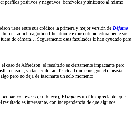
r perfiles positivos y negativos, benévolos y siniestros al mismo
dson tiene entre sus créditos la primera y mejor versión de
Déjame
an altura en aquel magnífico film, donde expuso demoledoramente sus
ción fuera de cámara… Seguramente esas facultades le han ayudado para
s el caso de Alfredson, el resultado es ciertamente impactante pero
fera creada, viciada y de rara fisicidad que consigue el cineasta
s algo pero no deja de fascinarte un solo momento.
a ocupar, con exceso, su hueco),
El topo
es un film apreciable, que
el resultado es interesante, con independencia de que algunos