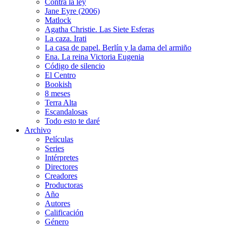
Contra la ley
Jane Eyre (2006)
Matlock
Agatha Christie. Las Siete Esferas
La caza. Irati
La casa de papel. Berlín y la dama del armiño
Ena. La reina Victoria Eugenia
Código de silencio
El Centro
Bookish
8 meses
Terra Alta
Escandalosas
Todo esto te daré
Archivo
Películas
Series
Intérpretes
Directores
Creadores
Productoras
Año
Autores
Calificación
Género