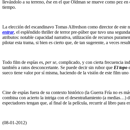
llevándolo a su terreno, ése en el que Oldman se mueve como pez en el
tiempo.
La elección del escandinavo Tomas Alfredson como director de este nu
entrar
, el espléndido thriller de terror pre-púber que tuvo una segun
atributos: notable capacidad narrativa, utilización de recursos puram
pilotar esta trama, si bien es cierto que, de tan sugerente, a veces result
Todo film de espías es,
per se
, complicado, y con cierta frecuencia ind
también a ratos desconcertante. Se puede decir sin rubor que
El topo
e
sueco tiene valor por sí misma, haciendo de la visión de este film un
Cine de espías fuera de su contexto histórico (la Guerra Fría no es m
combina con acierto la intriga con el desentrañamiento (a medias…) de
espectadores tengan que, al final de la película, recurrir al libro para en
(08-01-2012)