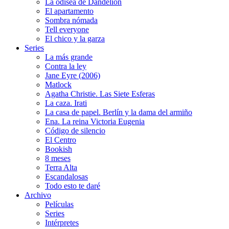
La odisea de Dandelion
El apartamento
Sombra nómada
Tell everyone
El chico y la garza
Series
La más grande
Contra la ley
Jane Eyre (2006)
Matlock
Agatha Christie. Las Siete Esferas
La caza. Irati
La casa de papel. Berlín y la dama del armiño
Ena. La reina Victoria Eugenia
Código de silencio
El Centro
Bookish
8 meses
Terra Alta
Escandalosas
Todo esto te daré
Archivo
Películas
Series
Intérpretes