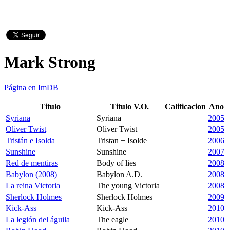
Mark Strong
Página en ImDB
Titulo
Titulo V.O.
Calificacion
Ano
Syriana
Syriana
2005
Oliver Twist
Oliver Twist
2005
Tristán e Isolda
Tristan + Isolde
2006
Sunshine
Sunshine
2007
Red de mentiras
Body of lies
2008
Babylon (2008)
Babylon A.D.
2008
La reina Victoria
The young Victoria
2008
Sherlock Holmes
Sherlock Holmes
2009
Kick-Ass
Kick-Ass
2010
La legión del águila
The eagle
2010