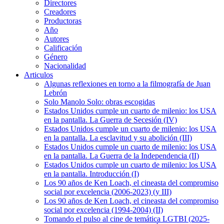
Directores
Creadores
Productoras
Año
Autores
Calificación
Género
Nacionalidad
Articulos
Algunas reflexiones en torno a la filmografía de Juan
Lebrón
Solo Manolo Solo: obras escogidas
Estados Unidos cumple un cuarto de milenio: los USA
en la pantalla. La Guerra de Secesión (IV)
Estados Unidos cumple un cuarto de milenio: los USA
en la pantalla. La esclavitud y su abolición (III)
Estados Unidos cumple un cuarto de milenio: los USA
en la pantalla. La Guerra de la Independencia (II)
Estados Unidos cumple un cuarto de milenio: los USA
en la pantalla. Introducción (I)
Los 90 años de Ken Loach, el cineasta del compromiso
social por excelencia (2006-2023) (y III)
Los 90 años de Ken Loach, el cineasta del compromiso
social por excelencia (1994-2004) (II)
Tomando el pulso al cine de temática LGTBI (2025-