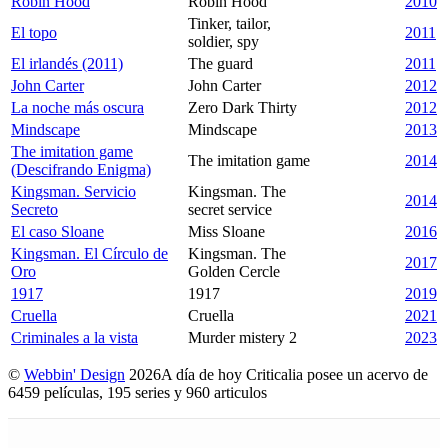
Robin Hood
Robin Hood
2010
Tinker, tailor,
El topo
2011
soldier, spy
El irlandés (2011)
The guard
2011
John Carter
John Carter
2012
La noche más oscura
Zero Dark Thirty
2012
Mindscape
Mindscape
2013
The imitation game
The imitation game
2014
(Descifrando Enigma)
Kingsman. Servicio
Kingsman. The
2014
Secreto
secret service
El caso Sloane
Miss Sloane
2016
Kingsman. El Círculo de
Kingsman. The
2017
Oro
Golden Cercle
1917
1917
2019
Cruella
Cruella
2021
Criminales a la vista
Murder mistery 2
2023
©
Webbin' Design
2026
A día de hoy Criticalia posee un acervo de
6459 películas, 195 series y 960 articulos