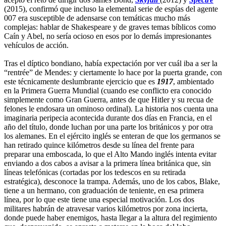
(2015), confirmó que incluso la elemental serie de espías del agente
007 era susceptible de adensarse con temáticas mucho más
complejas: hablar de Shakespeare y de graves temas bíblicos como
Caín y Abel, no sería ocioso en esos por lo demás impresionantes
vehículos de acción.
Tras el díptico bondiano, había expectación por ver cuál iba a ser la
“rentrée” de Mendes: y ciertamente lo hace por la puerta grande, con
este técnicamente deslumbrante ejercicio que es
1917
, ambientado
en la Primera Guerra Mundial (cuando ese conflicto era conocido
simplemente como Gran Guerra, antes de que Hitler y su recua de
felones le endosara un ominoso ordinal). La historia nos cuenta una
imaginaria peripecia acontecida durante dos días en Francia, en el
año del título, donde luchan por una parte los británicos y por otra
los alemanes. En el ejército inglés se enteran de que los germanos se
han retirado quince kilómetros desde su línea del frente para
preparar una emboscada, lo que el Alto Mando inglés intenta evitar
enviando a dos cabos a avisar a la primera línea británica que, sin
líneas telefónicas (cortadas por los tedescos en su retirada
estratégica), desconoce la trampa. Además, uno de los cabos, Blake,
tiene a un hermano, con graduación de teniente, en esa primera
línea, por lo que este tiene una especial motivación. Los dos
militares habrán de atravesar varios kilómetros por zona incierta,
donde puede haber enemigos, hasta llegar a la altura del regimiento