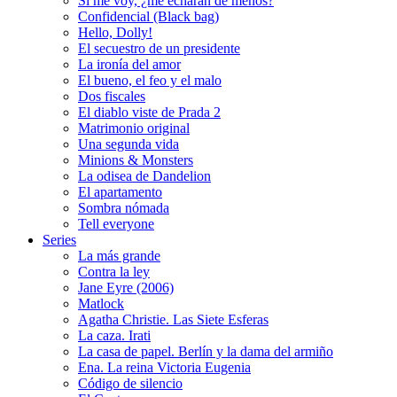
Si me voy, ¿me echarán de menos?
Confidencial (Black bag)
Hello, Dolly!
El secuestro de un presidente
La ironía del amor
El bueno, el feo y el malo
Dos fiscales
El diablo viste de Prada 2
Matrimonio original
Una segunda vida
Minions & Monsters
La odisea de Dandelion
El apartamento
Sombra nómada
Tell everyone
Series
La más grande
Contra la ley
Jane Eyre (2006)
Matlock
Agatha Christie. Las Siete Esferas
La caza. Irati
La casa de papel. Berlín y la dama del armiño
Ena. La reina Victoria Eugenia
Código de silencio