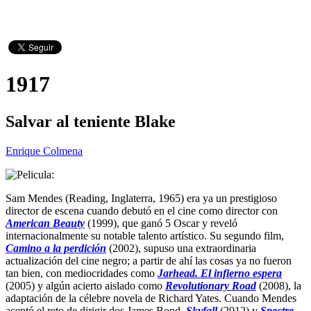
1917
Salvar al teniente Blake
Enrique Colmena
Sam Mendes (Reading, Inglaterra, 1965) era ya un prestigioso
director de escena cuando debutó en el cine como director con
American Beauty
(1999), que ganó 5 Oscar y reveló
internacionalmente su notable talento artístico. Su segundo film,
Camino a la perdición
(2002), supuso una extraordinaria
actualización del cine negro; a partir de ahí las cosas ya no fueron
tan bien, con mediocridades como
Jarhead. El infierno espera
(2005) y algún acierto aislado como
Revolutionary Road
(2008), la
adaptación de la célebre novela de Richard Yates. Cuando Mendes
aceptó el reto de dirigir dos James Bond,
Skyfall
(2012) y
Spectre