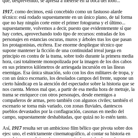
que, desprevenido, se apresta a meterse en la boca del lobo...
1917
, como decimos, está concebido como un fastuoso alarde
técnico: está rodado supuestamente en un único plano, de tal forma
que no hay ningún corte entre el primer fotograma y el último...
supuestamente, volvemos a decir, puesto que evidentemente sí que
hay cortes, aprovechando todo tipo de recursos: entradas de los
personajes en estancias oscuras, muros y árboles tras los que pasan
los protagonistas, etcétera. Ese enorme despliegue técnico que
supone mantener la ficción de una continuidad irreal juega en
principio en contra de la trama, sobre todo durante la primera media
hora, casi totalmente monopolizada por la imagen de los dos cabos
en sus primeros kilómetros de arriesgada incursión en las líneas
enemigas. Esa única situación, solo con los dos militares de tropa, y
con un único escenario, los desolados campos del frente, supone un
cierto hándicap en la atención del espectador sobre la historia que se
nos cuenta. Menos mal que, a partir de esa media hora de metraje, la
trama se enriquece con otros personajes, desde enemigos a
compañeros de armas, pero también con algunos civiles; también el
escenario se torna más variado, con zonas fluviales, dantescos
pueblos devastados por la conflagración, casonas en medio del
campo, supuestamente deshabitadas, que quizá no lo estén tanto.
Así,
1917
resulta ser un ambicioso film bélico que pivota sobre dos
ejes: uno, el estrictamente cinematográfico, al contar su historia en