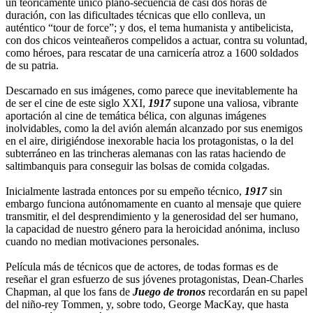
un teóricamente único plano-secuencia de casi dos horas de
duración, con las dificultades técnicas que ello conlleva, un
auténtico “tour de force”; y dos, el tema humanista y antibelicista,
con dos chicos veinteañeros compelidos a actuar, contra su voluntad,
como héroes, para rescatar de una carnicería atroz a 1600 soldados
de su patria.
Descarnado en sus imágenes, como parece que inevitablemente ha
de ser el cine de este siglo XXI,
1917
supone una valiosa, vibrante
aportación al cine de temática bélica, con algunas imágenes
inolvidables, como la del avión alemán alcanzado por sus enemigos
en el aire, dirigiéndose inexorable hacia los protagonistas, o la del
subterráneo en las trincheras alemanas con las ratas haciendo de
saltimbanquis para conseguir las bolsas de comida colgadas.
Inicialmente lastrada entonces por su empeño técnico,
1917
sin
embargo funciona autónomamente en cuanto al mensaje que quiere
transmitir, el del desprendimiento y la generosidad del ser humano,
la capacidad de nuestro género para la heroicidad anónima, incluso
cuando no median motivaciones personales.
Película más de técnicos que de actores, de todas formas es de
reseñar el gran esfuerzo de sus jóvenes protagonistas, Dean-Charles
Chapman, al que los fans de
Juego de tronos
recordarán en su papel
del niño-rey Tommen, y, sobre todo, George MacKay, que hasta