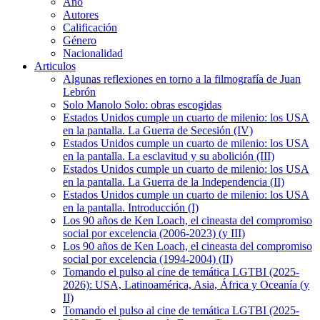
Año
Autores
Calificación
Género
Nacionalidad
Articulos
Algunas reflexiones en torno a la filmografía de Juan
Lebrón
Solo Manolo Solo: obras escogidas
Estados Unidos cumple un cuarto de milenio: los USA
en la pantalla. La Guerra de Secesión (IV)
Estados Unidos cumple un cuarto de milenio: los USA
en la pantalla. La esclavitud y su abolición (III)
Estados Unidos cumple un cuarto de milenio: los USA
en la pantalla. La Guerra de la Independencia (II)
Estados Unidos cumple un cuarto de milenio: los USA
en la pantalla. Introducción (I)
Los 90 años de Ken Loach, el cineasta del compromiso
social por excelencia (2006-2023) (y III)
Los 90 años de Ken Loach, el cineasta del compromiso
social por excelencia (1994-2004) (II)
Tomando el pulso al cine de temática LGTBI (2025-
2026): USA, Latinoamérica, Asia, África y Oceanía (y
II)
Tomando el pulso al cine de temática LGTBI (2025-