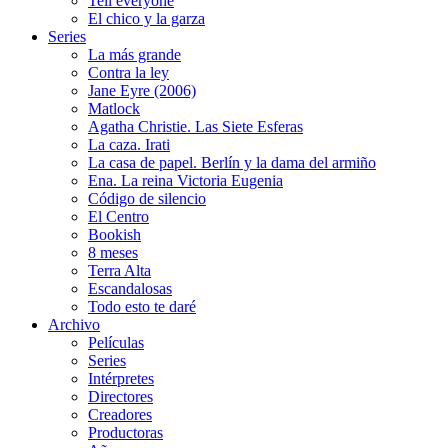
Tell everyone
El chico y la garza
Series
La más grande
Contra la ley
Jane Eyre (2006)
Matlock
Agatha Christie. Las Siete Esferas
La caza. Irati
La casa de papel. Berlín y la dama del armiño
Ena. La reina Victoria Eugenia
Código de silencio
El Centro
Bookish
8 meses
Terra Alta
Escandalosas
Todo esto te daré
Archivo
Películas
Series
Intérpretes
Directores
Creadores
Productoras