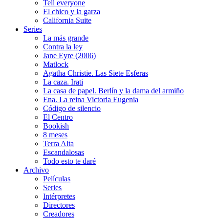
Tell everyone
El chico y la garza
California Suite
Series
La más grande
Contra la ley
Jane Eyre (2006)
Matlock
Agatha Christie. Las Siete Esferas
La caza. Irati
La casa de papel. Berlín y la dama del armiño
Ena. La reina Victoria Eugenia
Código de silencio
El Centro
Bookish
8 meses
Terra Alta
Escandalosas
Todo esto te daré
Archivo
Películas
Series
Intérpretes
Directores
Creadores