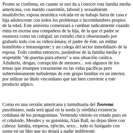
Pronto se confirma, en cuanto se nos da a conocer esta familia media
americana, con marido cuarentón, laboral y sexualmente
insatisfecho, esposa neurótica volcada en su trabajo fuera de casa e
hija adolescente con todos los problemas e incertidumbres propios
de la edad. Este universo comenzará a cambiar radicalmente cuando
entra en escena una compañera de la hija, de la que el padre se
enamora como un colegial; un extraño chico obsesionado por
grabarlo todo con su videocámara; el padre de éste, un militar
homófobo e intransigente; y un colega del sector inmobiliario de la
esposa. Todo cambia entonces, pasándose de la familia media y
respetable "de-puertas-para-afuera" a una situación caótica.
Adulterio, drogas, corrupción de menores... son algunos de los
temas que irrumpen vorazmente en las vidas pacíficas pero
subterráneamente turbulentas de este grupo familiar en un interior,
por utilizar un título viscontiano que tan bien conviene a este
producto atípico.
Como en una versión americana y tumultuaria del
Teorema
pasoliniano, nada será igual en la sorda (y sórdida) existencia
cotidiana de los protagonistas. Vertiendo vitriolo en estado puro en
el celuloide, Mendes y su guionista, Alan Ball, no dejan títere con
cabeza: familia, empresa, ejército, sexo... todo es fustigado con
sorna en un film que no dejará a nadie indiferente.