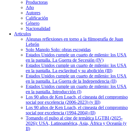
Productoras
Año
Autores
Calificación
Género
Nacionalidad
Articulos
Algunas reflexiones en torno a la filmografía de Juan
Lebrón
Solo Manolo Solo: obras escogidas
Estados Unidos cumple un cuarto de milenio: los USA
en la pantalla. La Guerra de Secesión (IV)
Estados Unidos cumple un cuarto de milenio: los USA
en la pantalla. La esclavitud y su abolición (III)
Estados Unidos cumple un cuarto de milenio: los USA
en la pantalla. La Guerra de la Independencia (II)
Estados Unidos cumple un cuarto de milenio: los USA
en la pantalla. Introducción (I)
Los 90 años de Ken Loach, el cineasta del compromiso
social por excelencia (2006-2023) (y III)
Los 90 años de Ken Loach, el cineasta del compromiso
social por excelencia (1994-2004) (II)
Tomando el pulso al cine de temática LGTBI (2025-
2026): USA, Latinoamérica, Asia, África y Oceanía (y
II)