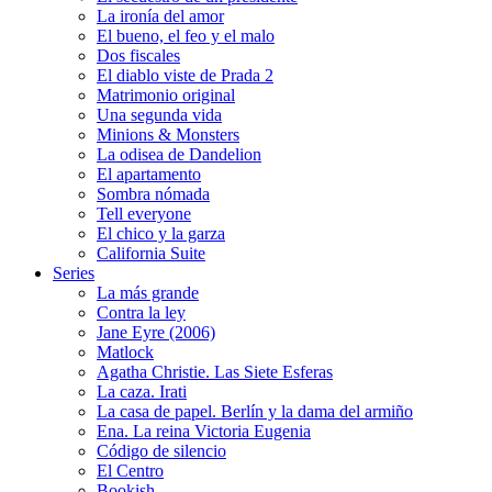
La ironía del amor
El bueno, el feo y el malo
Dos fiscales
El diablo viste de Prada 2
Matrimonio original
Una segunda vida
Minions & Monsters
La odisea de Dandelion
El apartamento
Sombra nómada
Tell everyone
El chico y la garza
California Suite
Series
La más grande
Contra la ley
Jane Eyre (2006)
Matlock
Agatha Christie. Las Siete Esferas
La caza. Irati
La casa de papel. Berlín y la dama del armiño
Ena. La reina Victoria Eugenia
Código de silencio
El Centro
Bookish