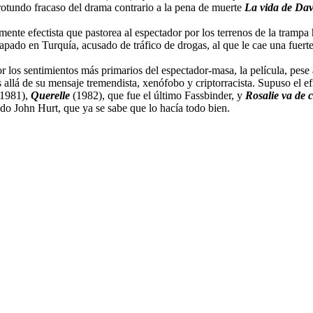
 rotundo fracaso del drama contrario a la pena de muerte
La vida de Dav
amente efectista que pastorea al espectador por los terrenos de la tramp
trapado en Turquía, acusado de tráfico de drogas, al que le cae una fue
los sentimientos más primarios del espectador-masa, la película, pese a
s allá de su mensaje tremendista, xenófobo y criptorracista. Supuso el e
1981),
Querelle
(1982), que fue el último Fassbinder, y
Rosalie va de 
ndo John Hurt, que ya se sabe que lo hacía todo bien.