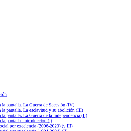
brón
la pantalla. La Guerra de Secesión (IV)
 pantalla. La esclavitud y su abolición (III)
la pantalla. La Guerra de la Independencia (II)
a pantalla. Introducción (I)
cial por excelencia (2006-2023) (y III)