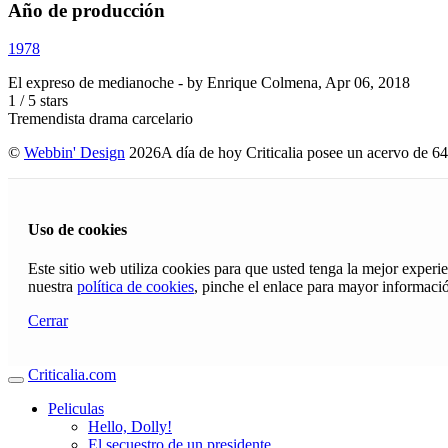
Año de producción
1978
El expreso de medianoche
- by
Enrique Colmena
,
Apr 06, 2018
1
/
5
stars
Tremendista drama carcelario
©
Webbin' Design
2026
A día de hoy Criticalia posee un acervo de 64
Uso de cookies
Este sitio web utiliza cookies para que usted tenga la mejor exper
nuestra
política de cookies
, pinche el enlace para mayor informaci
Cerrar
Criticalia.com
Peliculas
Hello, Dolly!
El secuestro de un presidente