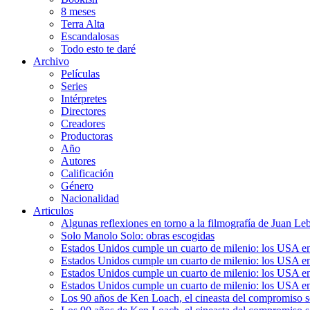
8 meses
Terra Alta
Escandalosas
Todo esto te daré
Archivo
Películas
Series
Intérpretes
Directores
Creadores
Productoras
Año
Autores
Calificación
Género
Nacionalidad
Articulos
Algunas reflexiones en torno a la filmografía de Juan Le
Solo Manolo Solo: obras escogidas
Estados Unidos cumple un cuarto de milenio: los USA en 
Estados Unidos cumple un cuarto de milenio: los USA en la
Estados Unidos cumple un cuarto de milenio: los USA en 
Estados Unidos cumple un cuarto de milenio: los USA en l
Los 90 años de Ken Loach, el cineasta del compromiso so