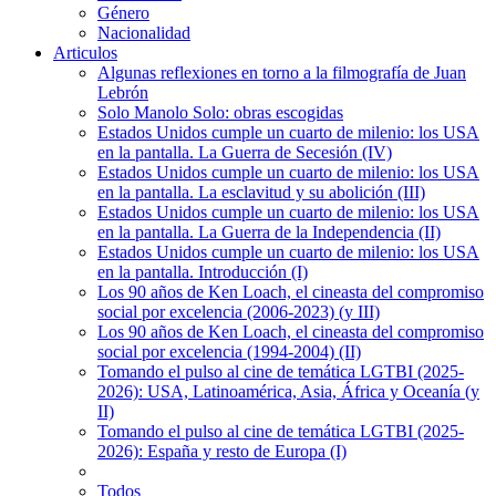
Género
Nacionalidad
Articulos
Algunas reflexiones en torno a la filmografía de Juan
Lebrón
Solo Manolo Solo: obras escogidas
Estados Unidos cumple un cuarto de milenio: los USA
en la pantalla. La Guerra de Secesión (IV)
Estados Unidos cumple un cuarto de milenio: los USA
en la pantalla. La esclavitud y su abolición (III)
Estados Unidos cumple un cuarto de milenio: los USA
en la pantalla. La Guerra de la Independencia (II)
Estados Unidos cumple un cuarto de milenio: los USA
en la pantalla. Introducción (I)
Los 90 años de Ken Loach, el cineasta del compromiso
social por excelencia (2006-2023) (y III)
Los 90 años de Ken Loach, el cineasta del compromiso
social por excelencia (1994-2004) (II)
Tomando el pulso al cine de temática LGTBI (2025-
2026): USA, Latinoamérica, Asia, África y Oceanía (y
II)
Tomando el pulso al cine de temática LGTBI (2025-
2026): España y resto de Europa (I)
Todos