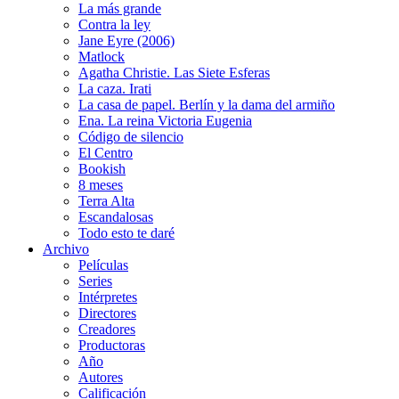
La más grande
Contra la ley
Jane Eyre (2006)
Matlock
Agatha Christie. Las Siete Esferas
La caza. Irati
La casa de papel. Berlín y la dama del armiño
Ena. La reina Victoria Eugenia
Código de silencio
El Centro
Bookish
8 meses
Terra Alta
Escandalosas
Todo esto te daré
Archivo
Películas
Series
Intérpretes
Directores
Creadores
Productoras
Año
Autores
Calificación