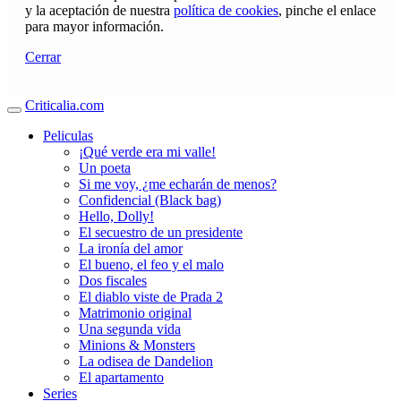
y la aceptación de nuestra
política de cookies
, pinche el enlace
para mayor información.
Cerrar
Criticalia.com
Peliculas
¡Qué verde era mi valle!
Un poeta
Si me voy, ¿me echarán de menos?
Confidencial (Black bag)
Hello, Dolly!
El secuestro de un presidente
La ironía del amor
El bueno, el feo y el malo
Dos fiscales
El diablo viste de Prada 2
Matrimonio original
Una segunda vida
Minions & Monsters
La odisea de Dandelion
El apartamento
Series