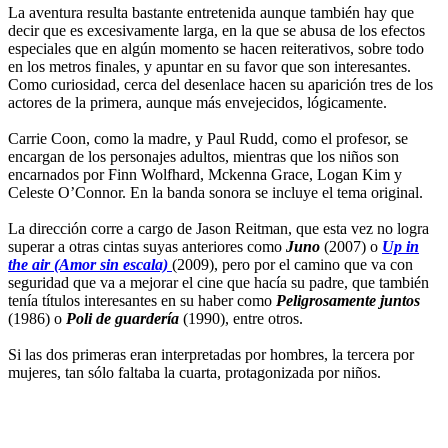
La aventura resulta bastante entretenida aunque también hay que
decir que es excesivamente larga, en la que se abusa de los efectos
especiales que en algún momento se hacen reiterativos, sobre todo
en los metros finales, y apuntar en su favor que son interesantes.
Como curiosidad, cerca del desenlace hacen su aparición tres de los
actores de la primera, aunque más envejecidos, lógicamente.
Carrie Coon, como la madre, y Paul Rudd, como el profesor, se
encargan de los personajes adultos, mientras que los niños son
encarnados por Finn Wolfhard, Mckenna Grace, Logan Kim y
Celeste O’Connor. En la banda sonora se incluye el tema original.
La dirección corre a cargo de Jason Reitman, que esta vez no logra
superar a otras cintas suyas anteriores como
Juno
(2007) o
Up in
the air (Amor sin escala)
(2009), pero por el camino que va con
seguridad que va a mejorar el cine que hacía su padre, que también
tenía títulos interesantes en su haber como
Peligrosamente juntos
(1986) o
Poli de guardería
(1990), entre otros.
Si las dos primeras eran interpretadas por hombres, la tercera por
mujeres, tan sólo faltaba la cuarta, protagonizada por niños.