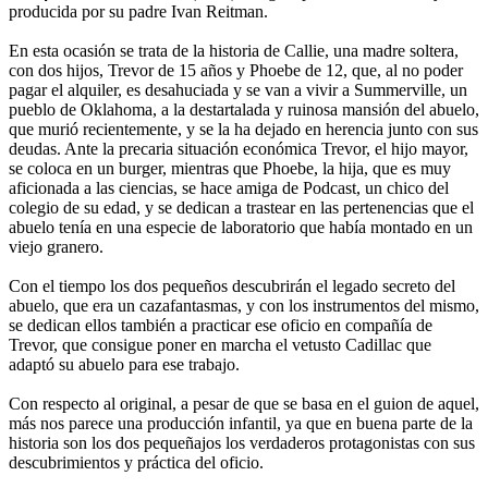
producida por su padre Ivan Reitman.
En esta ocasión se trata de la historia de Callie, una madre soltera,
con dos hijos, Trevor de 15 años y Phoebe de 12, que, al no poder
pagar el alquiler, es desahuciada y se van a vivir a Summerville, un
pueblo de Oklahoma, a la destartalada y ruinosa mansión del abuelo,
que murió recientemente, y se la ha dejado en herencia junto con sus
deudas. Ante la precaria situación económica Trevor, el hijo mayor,
se coloca en un burger, mientras que Phoebe, la hija, que es muy
aficionada a las ciencias, se hace amiga de Podcast, un chico del
colegio de su edad, y se dedican a trastear en las pertenencias que el
abuelo tenía en una especie de laboratorio que había montado en un
viejo granero.
Con el tiempo los dos pequeños descubrirán el legado secreto del
abuelo, que era un cazafantasmas, y con los instrumentos del mismo,
se dedican ellos también a practicar ese oficio en compañía de
Trevor, que consigue poner en marcha el vetusto Cadillac que
adaptó su abuelo para ese trabajo.
Con respecto al original, a pesar de que se basa en el guion de aquel,
más nos parece una producción infantil, ya que en buena parte de la
historia son los dos pequeñajos los verdaderos protagonistas con sus
descubrimientos y práctica del oficio.