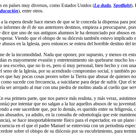
más en países muy diversos, como Estados Unidos (
La duda
,
Spotlight
),
educación
), entre otros.
a la espera desde hace meses de que se le conceda la dispensa para pod
do informes de él de sus anteriores destinos, empieza a preocuparse, 
or le dice que uno de sus antiguos alumnos le ha denunciado por abusos 
esperar. Viendo que el obispo de su diócesis también estuvo implicado e
busos en la Iglesia, pero entonces se entera del horrible destino del t
 cine de la incomodidad. Nada que oponer, por supuesto, y menos en esto
dan es mayormente evasión y entretenimiento sin quebrarse mucho los ca
 sea excelso, que no lo es, pero sí muy personal, bien hecho y con una 
el seno de la Iglesia, por su acendrado compromiso social, y también po
 es que hay pocas cosas peores sobre la Tierra que abusar de quienes n
, como sucede con frecuencia, a suicidarse para dejar de sufrir. Que el 
ía ser arrojado al mar con una piedra de molino atada al cuello que se
esa primera parte, que nos parece más realista, y más veraz, asistimos
elonía) por intentar que no salgan a la luz aquellos abusos de su juvent
do a este sacerdote que, por lo demás, es querido entre su feligresía, c
sus abusados, ya adulto, en la consulta de odontología que este mantien
nfancia), se hace insoportablemente físico para el espectador, en un pla
cuencia en el que el padre Manuel se entrevista con un periodista espe
dote sobre el obispo de su diócesis por su encubrimiento, para termin