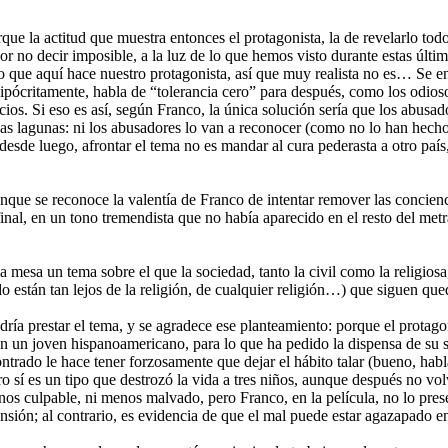
que la actitud que muestra entonces el protagonista, la de revelarlo tod
 no decir imposible, a la luz de lo que hemos visto durante estas últim
o que aquí hace nuestro protagonista, así que muy realista no es… Se en
 hipócritamente, habla de “tolerancia cero” para después, como los odios
ios. Si eso es así, según Franco, la única solución sería que los abusa
gunas lagunas: ni los abusadores lo van a reconocer (como no lo han hecho
 desde luego, afrontar el tema no es mandar al cura pederasta a otro país
nque se reconoce la valentía de Franco de intentar remover las concien
inal, en un tono tremendista que no había aparecido en el resto del metr
la mesa un tema sobre el que la sociedad, tanto la civil como la religios
ando están tan lejos de la religión, de cualquier religión…) que sigue
ría prestar el tema, y se agradece ese planteamiento: porque el protag
n un joven hispanoamericano, para lo que ha pedido la dispensa de su
trado le hace tener forzosamente que dejar el hábito talar (bueno, habl
í es un tipo que destrozó la vida a tres niños, aunque después no volvi
os culpable, ni menos malvado, pero Franco, en la película, no lo prese
prensión; al contrario, es evidencia de que el mal puede estar agazapado