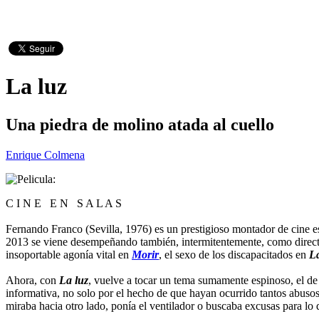
La luz
Una piedra de molino atada al cuello
Enrique Colmena
C I N E E N S A L A S
Fernando Franco (Sevilla, 1976) es un prestigioso montador de cine e
2013 se viene desempeñando también, intermitentemente, como director
insoportable agonía vital en
Morir
, el sexo de los discapacitados en
La
Ahora, con
La luz
, vuelve a tocar un tema sumamente espinoso, el de 
informativa, no solo por el hecho de que hayan ocurrido tantos abusos d
miraba hacia otro lado, ponía el ventilador o buscaba excusas para lo 