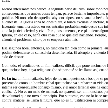
atrás.
Menos interesante nos parece la segunda parte del film, sobre todo por
consecuencias que ambas cosas tengan, parece bastante improbable, por
público. Ni uno solo de aquellos abyectos tipos con sotana ha hecho l
el cineasta, la Iglesia echa balones fuera, o busca excusas, o incluso,
lacerante tema incrustado en sus entrañas probablemente desde sus inic
ante la justicia clerical y civil. Pero, nos tememos, ese plan tiene al
Iglesia, en ese caso, haría otra cosa que lo que está haciendo. Porque,
afronta el problema, sino que se empeora aún más.
Esa segunda hora, entonces, no funciona tan bien como la primera, au
podían defenderse de su lascivia desenfrenada. El abrupto y violento f
sido de desear.
Con todo, el resultado es un film valioso, difícil, que pone encima de 
que, incluso hoy, haya religiosos (no sé por qué se les llama así, cu
Es
La luz
un film matizado, lejos de los maniqueísmos a los que se pod
presentado como un hombre cabal que incluso va a rehacer su vida co
intenta ser consecuente consigo mismo, y el amor terrenal que ha encon
cuello…). No es un malo de manual, no aparenta ser un monstruo, pero s
de voluntad que no tuvo al principio. Por supuesto, eso no lo hace men
contra: matices, se llama la figura, que no es ni justificación ni com