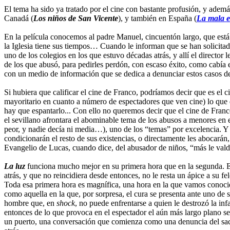
El tema ha sido ya tratado por el cine con bastante profusión, y ade
Canadá (
Los niños de San Vicente
), y también en España (
La mala 
En la película conocemos al padre Manuel, cincuentón largo, que está 
la Iglesia tiene sus tiempos… Cuando le informan que se han solicita
uno de los colegios en los que estuvo décadas atrás, y allí el direct
de los que abusó, para pedirles perdón, con escaso éxito, como cabía 
con un medio de información que se dedica a denunciar estos casos de a
Si hubiera que calificar el cine de Franco, podríamos decir que es el
mayoritario en cuanto a número de espectadores que ven cine) lo que 
hay que espantarlo... Con ello no queremos decir que el cine de Franco
el sevillano afrontara el abominable tema de los abusos a menores en 
peor, y nadie decía ni media…), uno de los “temas” por excelencia. Y
condicionarán el resto de sus existencias, o directamente les abocarán
Evangelio de Lucas, cuando dice, del abusador de niños, “más le valdr
La luz
funciona mucho mejor en su primera hora que en la segunda. En 
atrás, y que no reincidiera desde entonces, no le resta un ápice a su f
Toda esa primera hora es magnífica, una hora en la que vamos conocien
como aquella en la que, por sorpresa, el cura se presenta ante uno de 
hombre que, en
shock
, no puede enfrentarse a quien le destrozó la i
entonces de lo que provoca en el espectador el aún más largo plano se
un puerto, una conversación que comienza como una denuncia del sacer