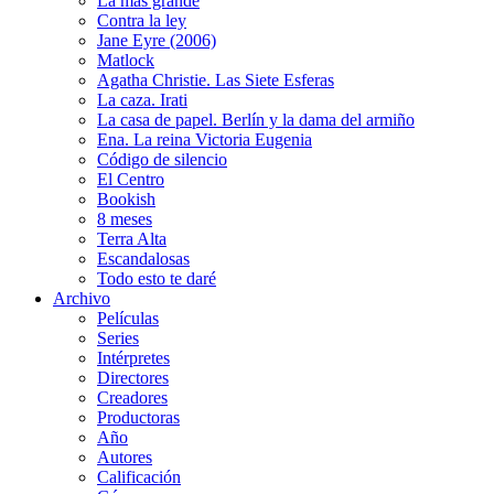
La más grande
Contra la ley
Jane Eyre (2006)
Matlock
Agatha Christie. Las Siete Esferas
La caza. Irati
La casa de papel. Berlín y la dama del armiño
Ena. La reina Victoria Eugenia
Código de silencio
El Centro
Bookish
8 meses
Terra Alta
Escandalosas
Todo esto te daré
Archivo
Películas
Series
Intérpretes
Directores
Creadores
Productoras
Año
Autores
Calificación