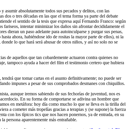
o y asumir absolutamente todos sus pecados y delitos, con las
as dos o tres décadas en las que el tema forma ya parte del debate
tiende el sentido de la tesis que expresa aquí Fernando Franco: según
os fariseos, intentar minimizar los daños sin afrontar decididamente el
dores dieran un paso adelante para autoinculparse y purgar sus penas,
 hasta ahora, habiéndose ido de rositas la mayor parte de ellos), ni la
, donde lo que hará será abusar de otros niños, y así no solo no se
cias de aquellos que tan cobardemente actuaron contra quienes no
aje, tampoco ayuda a hacer del film el testimonio certero que hubiera
a, tendrá que tomar cartas en el asunto definitivamente; no puede ser
n quedando impunes a pesar de sus comprobados desmanes con chiquillos.
onista, aunque iremos sabiendo de sus fechorías de juventud, nos es
 sacerdocio. En su forma de comportarse se adivina un hombre que
amos en metáfora: hoy día como mucho lo que se lleva es la tirilla del
era a cometer más tropelías gracias a terapias y (se supone) la fuerza
nta con los típicos tics que nos hacen ponernos, ya de entrada, en su
 en la persona aparentemente más entrañable.