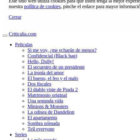
Este sitio web utiliza cookies para que usted tenga la mejor exper
nuestra
política de cookies
, pinche el enlace para mayor informaci
Cerrar
Criticalia.com
Peliculas
Si me voy, ¿me echarán de menos?
Confidencial (Black bag)
Hello, Dolly!
El secuestro de un presidente
La ironía del amor
El bueno, el feo y el malo
Dos fiscales
El diablo viste de Prada 2
Matrimonio original
Una segunda vida
Minions & Monsters
La odisea de Dandelion
El apartamento
Sombra nómada
Tell everyone
Series