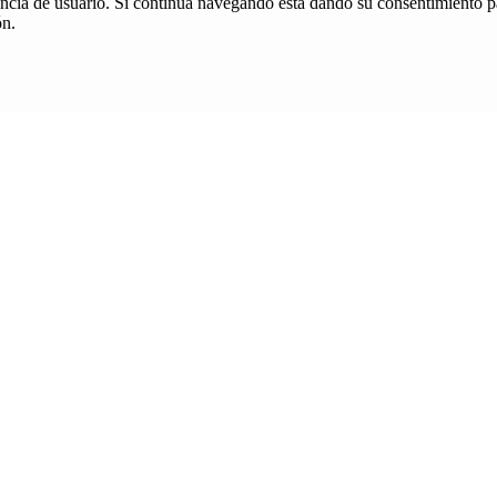
iencia de usuario. Si continúa navegando está dando su consentimiento p
ón.