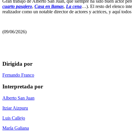
Gran trabajo de Alberto San Juan, que siempre ha sido buen actor per
cuarto pasajero
,
Casa en llamas
,
La cena
…). El resto del elenco in
realizador como un notable director de actores y actrices, y aquí todo
(09/06/2026)
Dirigida por
Fernando Franco
Interpretada por
Alberto San Juan
Itziar Aizpuru
Luis Callejo
María Galiana