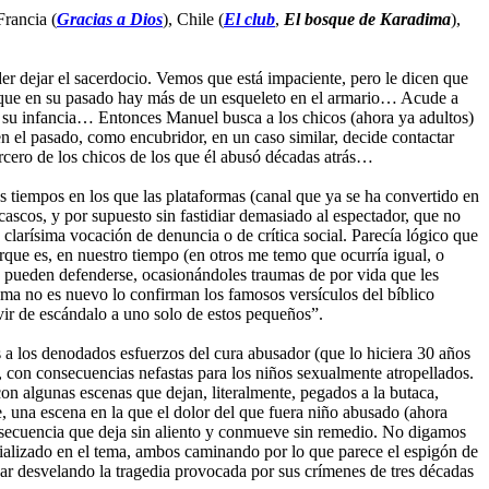
 Francia (
Gracias a Dios
), Chile (
El club
,
El bosque de Karadima
),
er dejar el sacerdocio. Vemos que está impaciente, pero le dicen que
porque en su pasado hay más de un esqueleto en el armario… Acude a
en su infancia… Entonces Manuel busca a los chicos (ahora ya adultos)
n el pasado, como encubridor, en un caso similar, decide contactar
ercero de los chicos de los que él abusó décadas atrás…
s tiempos en los que las plataformas (canal que ya se ha convertido en
scos, y por supuesto sin fastidiar demasiado al espectador, que no
clarísima vocación de denuncia o de crítica social. Parecía lógico que
rque es, en nuestro tiempo (en otros me temo que ocurría igual, o
o pueden defenderse, ocasionándoles traumas de por vida que les
tema no es nuevo lo confirman los famosos versículos del bíblico
rvir de escándalo a uno solo de estos pequeños”.
 a los denodados esfuerzos del cura abusador (que lo hiciera 30 años
ud, con consecuencias nefastas para los niños sexualmente atropellados.
on algunas escenas que dejan, literalmente, pegados a la butaca,
e, una escena en la que el dolor del que fuera niño abusado (ahora
no secuencia que deja sin aliento y conmueve sin remedio. No digamos
cializado en el tema, ambos caminando por lo que parece el espigón de
ar desvelando la tragedia provocada por sus crímenes de tres décadas