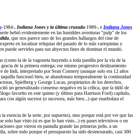
o
-1984-,
Indiana Jones y la última cruzada
-1989-, e
Indiana Jones
 serie bebió evidentemente en las humildes aventuras “pulp” de los
rdida
, que nos parece uno de los grandes hallazgos del cine de
xperto en localizar reliquias del pasado de lo más variopintas y
nen puede servirles para sus abyectos fines de dominar el mundo.
s (como la de la vagoneta huyendo a toda pastilla por la vía de la
 gracia de la primera entrega; ese mismo progresivo deslizamiento
re de Indi, interpretado por Sean Connery (aunque solo era 12 años
 taquilla funcionó bien, se abandonara temporalmente la continuidad
uctoras, Spielberg y George Lucas, propietarios de los derechos,
itó un generalizado consenso negativo en la crítica, que la tildó de
ólogo favorito en este quinto (y último para Harrison Ford) capítulo,
uara con algún sucesor (o sucesora, más bien...) que enarbolara el
la esencia de la serie, por supuesto), sino porque está por ver que las
solo han visto (si es que lo han visto...) en pases televisivos o en
aciones que vieron en pantalla grande las primeras pelis, a un
uilla, sobre todo porque el presupuesto ha sido desmesurado, casi 300