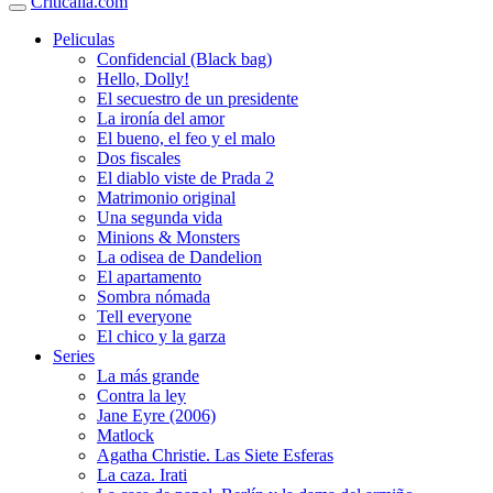
Criticalia.com
Peliculas
Confidencial (Black bag)
Hello, Dolly!
El secuestro de un presidente
La ironía del amor
El bueno, el feo y el malo
Dos fiscales
El diablo viste de Prada 2
Matrimonio original
Una segunda vida
Minions & Monsters
La odisea de Dandelion
El apartamento
Sombra nómada
Tell everyone
El chico y la garza
Series
La más grande
Contra la ley
Jane Eyre (2006)
Matlock
Agatha Christie. Las Siete Esferas
La caza. Irati