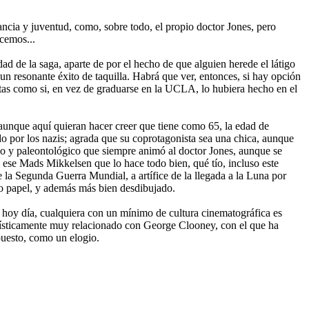
ancia y juventud, como, sobre todo, el propio doctor Jones, pero
ecemos...
ad de la saga, aparte de por el hecho de que alguien herede el látigo
n resonante éxito de taquilla. Habrá que ver, entonces, si hay opción
tas como si, en vez de graduarse en la UCLA, lo hubiera hecho en el
 aunque aquí quieran hacer creer que tiene como 65, la edad de
iado por los nazis; agrada que su coprotagonista sea una chica, aunque
co y paleontológico que siempre animó al doctor Jones, aunque se
, ese Mads Mikkelsen que lo hace todo bien, qué tío, incluso este
la Segunda Guerra Mundial, a artífice de la llegada a la Luna por
o papel, y además más bien desdibujado.
 hoy día, cualquiera con un mínimo de cultura cinematográfica es
rtísticamente muy relacionado con George Clooney, con el que ha
puesto, como un elogio.