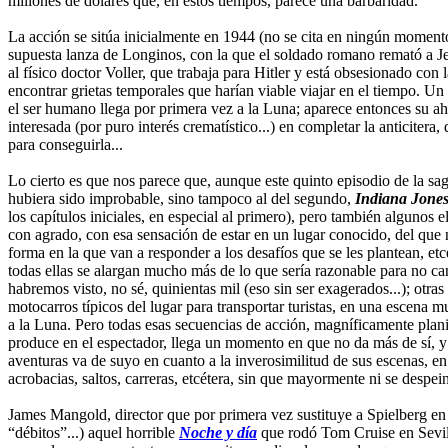
millones de dólares que, en estos tiempos, parece una barbaridad.
La acción se sitúa inicialmente en 1944 (no se cita en ningún moment
supuesta lanza de Longinos, con la que el soldado romano remató a Jesu
al físico doctor Voller, que trabaja para Hitler y está obsesionado co
encontrar grietas temporales que harían viable viajar en el tiempo. Un
el ser humano llega por primera vez a la Luna; aparece entonces su ah
interesada (por puro interés crematístico...) en completar la anticiter
para conseguirla...
Lo cierto es que nos parece que, aunque este quinto episodio de la sag
hubiera sido improbable, sino tampoco al del segundo,
Indiana Jones 
los capítulos iniciales, en especial al primero), pero también algunos 
con agrado, con esa sensación de estar en un lugar conocido, del que 
forma en la que van a responder a los desafíos que se les plantean, e
todas ellas se alargan mucho más de lo que sería razonable para no cans
habremos visto, no sé, quinientas mil (eso sin ser exagerados...); ot
motocarros típicos del lugar para transportar turistas, en una escena 
a la Luna. Pero todas esas secuencias de acción, magníficamente plan
produce en el espectador, llega un momento en que no da más de sí, y 
aventuras va de suyo en cuanto a la inverosimilitud de sus escenas, en 
acrobacias, saltos, carreras, etcétera, sin que mayormente ni se despe
James Mangold, director que por primera vez sustituye a Spielberg en 
“débitos”...) aquel horrible
Noche y día
que rodó Tom Cruise en Sevilla