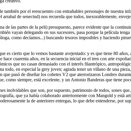
ga creativo.
le también por el reencuentro con entrañables personajes de nuestra inf
el arrabal de senectud) nos recuerda que todos, inexorablemente, envej
de las partes de la peli) presupuesto, parece evidente que la continuid
bién vayan delegando en sus sucesores, pasa porque la película tenga u
óloga, como decíamos...) buscando tesoros imposibles y haciendo pirue
ue es cierto que lo vemos bastante avejentado: y es que tiene 80 años,
o de hace cuarenta años, en la secuencia inicial en el tren con arte expol
ómicos que no casan demasiado con el interés filantrópico, antropológi
na todo, en especial la grey joven; agrada tener un villano de una pieza
 que pasó de diseñar los cohetes V2 que aterrorizaron Londres durante 
ue, como siempre, está excelente, y un Antonio Banderas que tiene poc
s inolvidables que son, por supuesto, patrimonio de todos, sones que,
otografía, que ya había colaborado anteriormente con Mangold y está a
poderosamente la de anteriores entregas, lo que debe entenderse, por su