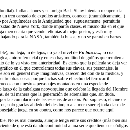
Mundial). Indiana Jones y su amigo Basil Shaw intentan recuperar la
 un tren cargado de expolios artísticos, conocen (traumáticamente...)
eado por Arquímedes en la Antigüedad que, supuestamente, permitiría
versidad de Nueva York, donde impartía clases, el mismo día en el que
ga mercenaria que vende reliquias al mejor postor, y está muy
y trabajando para la NASA, también la busca, y no se parará en barras
e), no llega, ni de lejos, no ya al nivel de
En busca...
, lo cual
álgica, autorreferencial (y en eso hay multitud de guiños que remiten a
 de lo ya visto con anterioridad. Es cierto que la película se deja ver
ráfico en el que controlamos todas sus claves, sus personajes, la
que son en general muy imaginativas, carecen del don de la medida, y
entre otras cosas porque luchas sobre el techo del ferrocarril
arruecos con nuestros personajes montados en una especie de
 lo largo de la cabalgata neoyorquina que celebra la llegada del Hombre
, de tal manera que la generación de adrenalina que, sin duda,
por la acumulación de las escenas de acción. Por supuesto, el cine de
s, solo gracias al dedo del destino, o a la mera suerte) toda clase de
aconsejable juega en su contra, como nos parece que ocurre aquí.
ble. No es mal cineasta, aunque tenga entre sus créditos (más bien sus
ciente de que está dando continuidad a una serie que tiene sus códigos