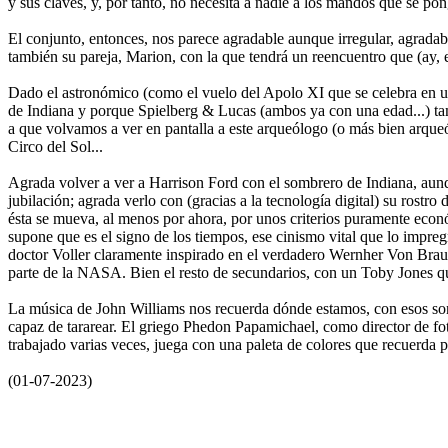
y sus claves, y, por tanto, no necesita a nadie a los mandos que se pon
El conjunto, entonces, nos parece agradable aunque irregular, agradab
también su pareja, Marion, con la que tendrá un reencuentro que (ay, 
Dado el astronómico (como el vuelo del Apolo XI que se celebra en una 
de Indiana y porque Spielberg & Lucas (ambos ya con una edad...) tam
a que volvamos a ver en pantalla a este arqueólogo (o más bien arque
Circo del Sol...
Agrada volver a ver a Harrison Ford con el sombrero de Indiana, aunq
jubilación; agrada verlo con (gracias a la tecnología digital) su rostr
ésta se mueva, al menos por ahora, por unos criterios puramente econ
supone que es el signo de los tiempos, ese cinismo vital que lo impreg
doctor Voller claramente inspirado en el verdadero Wernher Von Braun
parte de la NASA. Bien el resto de secundarios, con un Toby Jones q
La música de John Williams nos recuerda dónde estamos, con esos sone
capaz de tararear. El griego Phedon Papamichael, como director de f
trabajado varias veces, juega con una paleta de colores que recuerda 
(01-07-2023)