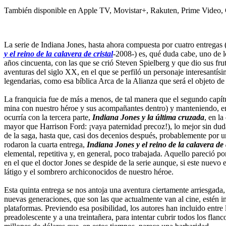
También disponible en Apple TV, Movistar+, Rakuten, Prime Video, 
La serie de Indiana Jones, hasta ahora compuesta por cuatro entregas 
y el reino de la calavera de cristal
-2008-) es, qué duda cabe, uno de l
años cincuenta, con las que se crió Steven Spielberg y que dio sus fru
aventuras del siglo XX, en el que se perfiló un personaje interesantís
legendarias, como esa bíblica Arca de la Alianza que será el objeto d
La franquicia fue de más a menos, de tal manera que el segundo capít
mina con nuestro héroe y sus acompañantes dentro) y manteniendo, en 
ocurría con la tercera parte,
Indiana Jones y la última cruzada
, en l
mayor que Harrison Ford: ¡vaya paternidad precoz!), lo mejor sin dud
de la saga, hasta que, casi dos decenios después, probablemente por u
rodaron la cuarta entrega,
Indiana Jones y el reino de la calavera de 
elemental, repetitiva y, en general, poco trabajada. Aquello pareció p
en el que el doctor Jones se despide de la serie aunque, si este nuevo 
látigo y el sombrero archiconocidos de nuestro héroe.
Esta quinta entrega se nos antoja una aventura ciertamente arriesgada, 
nuevas generaciones, que son las que actualmente van al cine, estén in
plataformas. Previendo esa posibilidad, los autores han incluido entre
preadolescente y a una treintañera, para intentar cubrir todos los fla