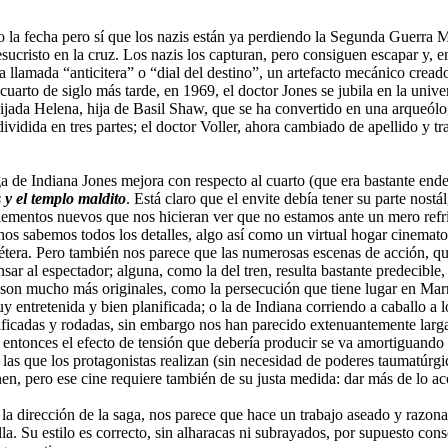
o la fecha pero sí que los nazis están ya perdiendo la Segunda Guerra 
cristo en la cruz. Los nazis los capturan, pero consiguen escapar y, en
n la llamada “anticitera” o “dial del destino”, un artefacto mecánico cr
 cuarto de siglo más tarde, en 1969, el doctor Jones se jubila en la uni
ijada Helena, hija de Basil Shaw, que se ha convertido en una arqueólo
a, dividida en tres partes; el doctor Voller, ahora cambiado de apellido 
a de Indiana Jones mejora con respecto al cuarto (que era bastante endebl
y el templo maldito
. Está claro que el envite debía tener su parte nost
elementos nuevos que nos hicieran ver que no estamos ante un mero refrito
nos sabemos todos los detalles, algo así como un virtual hogar cinematog
tcétera. Pero también nos parece que las numerosas escenas de acción, 
ar al espectador; alguna, como la del tren, resulta bastante predecible, 
ras son mucho más originales, como la persecución que tiene lugar en M
muy entretenida y bien planificada; o la de Indiana corriendo a caballo a
ificadas y rodadas, sin embargo nos han parecido extenuantemente largas
entonces el efecto de tensión que debería producir se va amortiguando 
las que los protagonistas realizan (sin necesidad de poderes taumatúrgico
inen, pero ese cine requiere también de su justa medida: dar más de lo 
la dirección de la saga, nos parece que hace un trabajo aseado y razona
. Su estilo es correcto, sin alharacas ni subrayados, por supuesto cons