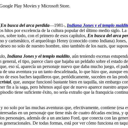
Google Play Movies y Microsoft Store.
(
En busca del arca perdida
—1981-,
Indiana Jones y el templo maldit
os hitos por excelencia de la cultura popular del último medio siglo. La
tos, sobre todo, con el primero de esos capítulos,
En busca del arca pe
imo y carismático, el arqueólogo Henry (conocido como Indiana) Jones, e
e deseo no solo de nuestro hombre, sino también de los nazis, que supo
ulo,
Indiana Jones y el templo maldito
, aún teniendo escenas estupenda
general, el tipo, parece claro que bajaba un peldaño sobre el estado de
a que, eso sí, aparecía un personaje nuevo que daba mucho juego, el pad
a de una aventura ya un tanto descafeinada, lo que hizo que, aunque en
no de esos baches taquilleros que, periódicamente, suceden en las prod
cristal
, que, aunque funcionó bastante bien en taquilla, sin embargo conc
oner fin a la saga, pero hétenos aquí que de nuevo aparece nuestro arque
episodio tiene suficiente éxito, no sería extraño que la franquicia contin
y no solo por las muchas aventuras que, efectivamente, contiene (esa es 
teresadas en un personaje que tiene más de cuatro décadas encima, y que 
 los personajes, además de a un anciano Ford, que conecta con las gener
ncos generacionales. De todas formas, está por ver cómo funciona en taq