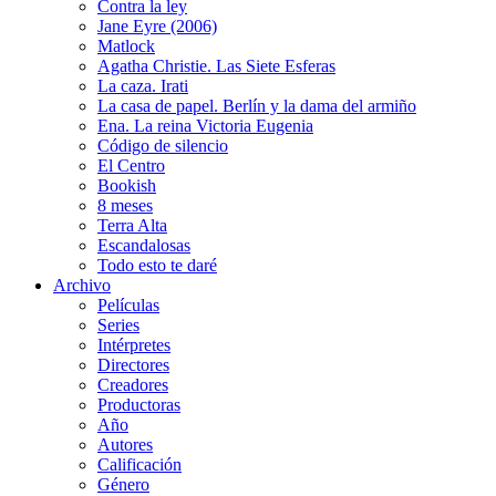
Contra la ley
Jane Eyre (2006)
Matlock
Agatha Christie. Las Siete Esferas
La caza. Irati
La casa de papel. Berlín y la dama del armiño
Ena. La reina Victoria Eugenia
Código de silencio
El Centro
Bookish
8 meses
Terra Alta
Escandalosas
Todo esto te daré
Archivo
Películas
Series
Intérpretes
Directores
Creadores
Productoras
Año
Autores
Calificación
Género