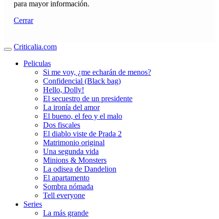
para mayor información.
Cerrar
Criticalia.com
Peliculas
Si me voy, ¿me echarán de menos?
Confidencial (Black bag)
Hello, Dolly!
El secuestro de un presidente
La ironía del amor
El bueno, el feo y el malo
Dos fiscales
El diablo viste de Prada 2
Matrimonio original
Una segunda vida
Minions & Monsters
La odisea de Dandelion
El apartamento
Sombra nómada
Tell everyone
Series
La más grande