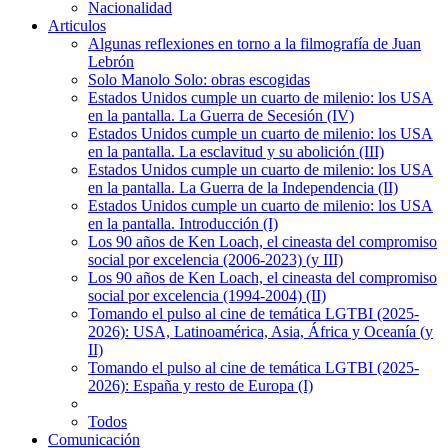
Nacionalidad
Articulos
Algunas reflexiones en torno a la filmografía de Juan
Lebrón
Solo Manolo Solo: obras escogidas
Estados Unidos cumple un cuarto de milenio: los USA
en la pantalla. La Guerra de Secesión (IV)
Estados Unidos cumple un cuarto de milenio: los USA
en la pantalla. La esclavitud y su abolición (III)
Estados Unidos cumple un cuarto de milenio: los USA
en la pantalla. La Guerra de la Independencia (II)
Estados Unidos cumple un cuarto de milenio: los USA
en la pantalla. Introducción (I)
Los 90 años de Ken Loach, el cineasta del compromiso
social por excelencia (2006-2023) (y III)
Los 90 años de Ken Loach, el cineasta del compromiso
social por excelencia (1994-2004) (II)
Tomando el pulso al cine de temática LGTBI (2025-
2026): USA, Latinoamérica, Asia, África y Oceanía (y
II)
Tomando el pulso al cine de temática LGTBI (2025-
2026): España y resto de Europa (I)
Todos
Comunicación