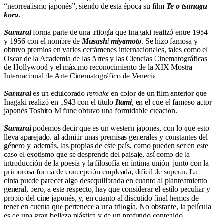
“neorrealismo japonés”, siendo de esta época su film
Te o tsunagu
kora
.
Samurai
forma parte de una trilogía que Inagaki realizó entre 1954
y 1956 con el nombre de
Musashi miyamoto
. Se hizo famosa y
obtuvo premios en varios certámenes internacionales, tales como el
Oscar de la Academia de las Artes y las Ciencias Cinematográficas
de Hollywood y el máximo reconocimiento de la XIX Mostra
Internacional de Arte Cinematográfico de Venecia.
Samurai
es un edulcorado
remake
en color de un film anterior que
Inagaki realizó en 1943 con el título
Itami
, en el que el famoso actor
japonés Toshiro Mifune obtuvo una formidable creación.
Samurai
podemos decir que es un western japonés, con lo que esto
lleva aparejado, al admitir unas premisas generales y constantes del
género y, además, las propias de este país, como pueden ser en este
caso el exotismo que se desprende del paisaje, así como de la
introducción de la poesía y la filosofía en íntima unión, junto con la
primorosa forma de concepción empleada, difícil de superar. La
cinta puede parecer algo desequilibrada en cuanto al planteamiento
general, pero, a este respecto, hay que considerar el estilo peculiar y
propio del cine japonés, y, en cuanto al discutido final hemos de
tener en cuenta que pertenece a una trilogía. No obstante, la película
es de una gran belleza plástica y de un profundo contenido.