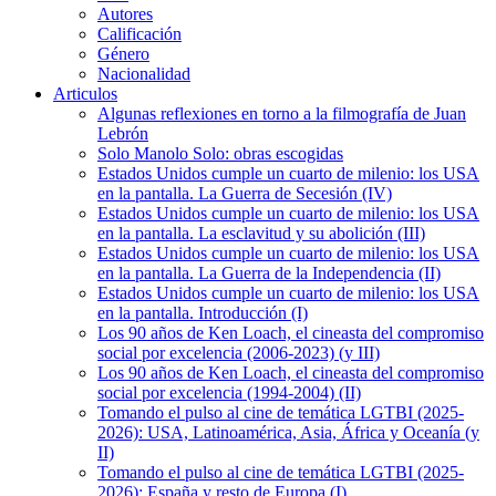
Autores
Calificación
Género
Nacionalidad
Articulos
Algunas reflexiones en torno a la filmografía de Juan
Lebrón
Solo Manolo Solo: obras escogidas
Estados Unidos cumple un cuarto de milenio: los USA
en la pantalla. La Guerra de Secesión (IV)
Estados Unidos cumple un cuarto de milenio: los USA
en la pantalla. La esclavitud y su abolición (III)
Estados Unidos cumple un cuarto de milenio: los USA
en la pantalla. La Guerra de la Independencia (II)
Estados Unidos cumple un cuarto de milenio: los USA
en la pantalla. Introducción (I)
Los 90 años de Ken Loach, el cineasta del compromiso
social por excelencia (2006-2023) (y III)
Los 90 años de Ken Loach, el cineasta del compromiso
social por excelencia (1994-2004) (II)
Tomando el pulso al cine de temática LGTBI (2025-
2026): USA, Latinoamérica, Asia, África y Oceanía (y
II)
Tomando el pulso al cine de temática LGTBI (2025-
2026): España y resto de Europa (I)