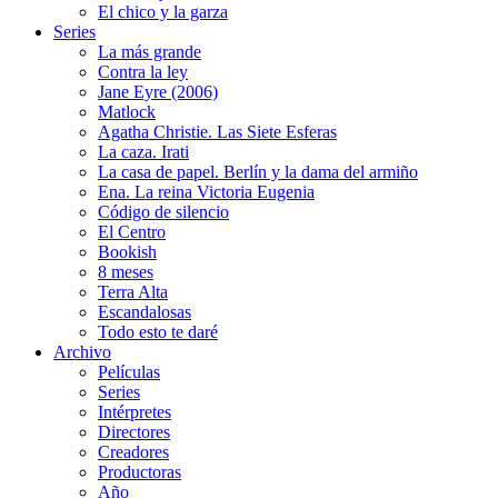
El chico y la garza
Series
La más grande
Contra la ley
Jane Eyre (2006)
Matlock
Agatha Christie. Las Siete Esferas
La caza. Irati
La casa de papel. Berlín y la dama del armiño
Ena. La reina Victoria Eugenia
Código de silencio
El Centro
Bookish
8 meses
Terra Alta
Escandalosas
Todo esto te daré
Archivo
Películas
Series
Intérpretes
Directores
Creadores
Productoras
Año