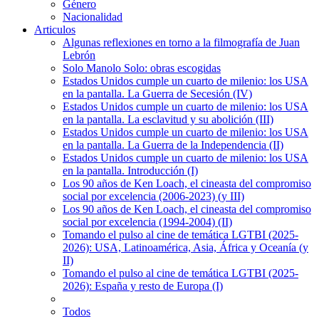
Género
Nacionalidad
Articulos
Algunas reflexiones en torno a la filmografía de Juan
Lebrón
Solo Manolo Solo: obras escogidas
Estados Unidos cumple un cuarto de milenio: los USA
en la pantalla. La Guerra de Secesión (IV)
Estados Unidos cumple un cuarto de milenio: los USA
en la pantalla. La esclavitud y su abolición (III)
Estados Unidos cumple un cuarto de milenio: los USA
en la pantalla. La Guerra de la Independencia (II)
Estados Unidos cumple un cuarto de milenio: los USA
en la pantalla. Introducción (I)
Los 90 años de Ken Loach, el cineasta del compromiso
social por excelencia (2006-2023) (y III)
Los 90 años de Ken Loach, el cineasta del compromiso
social por excelencia (1994-2004) (II)
Tomando el pulso al cine de temática LGTBI (2025-
2026): USA, Latinoamérica, Asia, África y Oceanía (y
II)
Tomando el pulso al cine de temática LGTBI (2025-
2026): España y resto de Europa (I)
Todos