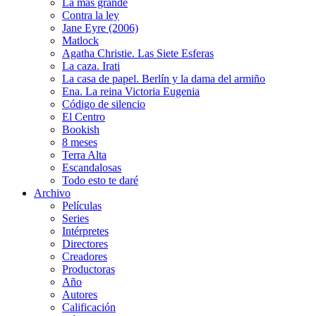
La más grande
Contra la ley
Jane Eyre (2006)
Matlock
Agatha Christie. Las Siete Esferas
La caza. Irati
La casa de papel. Berlín y la dama del armiño
Ena. La reina Victoria Eugenia
Código de silencio
El Centro
Bookish
8 meses
Terra Alta
Escandalosas
Todo esto te daré
Archivo
Películas
Series
Intérpretes
Directores
Creadores
Productoras
Año
Autores
Calificación