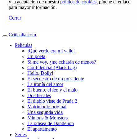
y la aceptación de nuestra
política de cookies
, pinche el enlace
para mayor información.
Cerrar
Criticalia.com
Peliculas
¡Qué verde era mi valle!
Un poeta
Si me voy, ¿me echarán de menos?
Confidencial (Black bag)
Hello, Dolly!
El secuestro de un presidente
La ironía del amor
El bueno, el feo y el malo
Dos fiscales
El diablo viste de Prada 2
Matrimonio original
Una segunda vida
Minions & Monsters
La odisea de Dandelion
El apartamento
Series