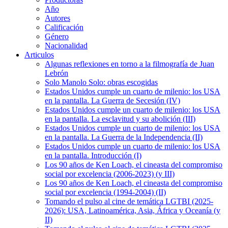
Año
Autores
Calificación
Género
Nacionalidad
Articulos
Algunas reflexiones en torno a la filmografía de Juan
Lebrón
Solo Manolo Solo: obras escogidas
Estados Unidos cumple un cuarto de milenio: los USA
en la pantalla. La Guerra de Secesión (IV)
Estados Unidos cumple un cuarto de milenio: los USA
en la pantalla. La esclavitud y su abolición (III)
Estados Unidos cumple un cuarto de milenio: los USA
en la pantalla. La Guerra de la Independencia (II)
Estados Unidos cumple un cuarto de milenio: los USA
en la pantalla. Introducción (I)
Los 90 años de Ken Loach, el cineasta del compromiso
social por excelencia (2006-2023) (y III)
Los 90 años de Ken Loach, el cineasta del compromiso
social por excelencia (1994-2004) (II)
Tomando el pulso al cine de temática LGTBI (2025-
2026): USA, Latinoamérica, Asia, África y Oceanía (y
II)