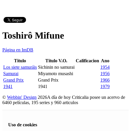
Toshirô Mifune
Página en ImDB
Titulo
Titulo V.O.
Calificacion
Ano
Los siete samuráis
Sichinin no samurai
1954
Samurai
Miyamoto musashi
1956
Grand Prix
Grand Prix
1966
1941
1941
1979
©
Webbin' Design
2026
A día de hoy Criticalia posee un acervo de
6460 películas, 195 series y 960 articulos
Uso de cookies