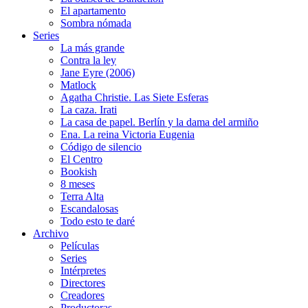
El apartamento
Sombra nómada
Series
La más grande
Contra la ley
Jane Eyre (2006)
Matlock
Agatha Christie. Las Siete Esferas
La caza. Irati
La casa de papel. Berlín y la dama del armiño
Ena. La reina Victoria Eugenia
Código de silencio
El Centro
Bookish
8 meses
Terra Alta
Escandalosas
Todo esto te daré
Archivo
Películas
Series
Intérpretes
Directores
Creadores
Productoras