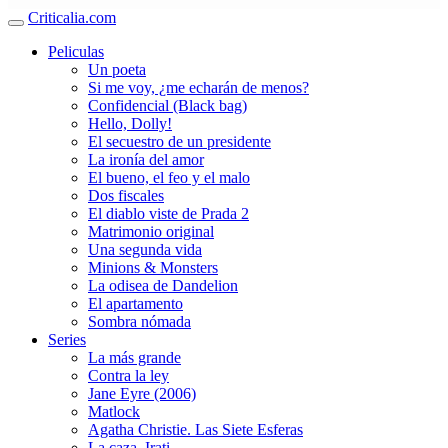
Criticalia.com
Peliculas
Un poeta
Si me voy, ¿me echarán de menos?
Confidencial (Black bag)
Hello, Dolly!
El secuestro de un presidente
La ironía del amor
El bueno, el feo y el malo
Dos fiscales
El diablo viste de Prada 2
Matrimonio original
Una segunda vida
Minions & Monsters
La odisea de Dandelion
El apartamento
Sombra nómada
Series
La más grande
Contra la ley
Jane Eyre (2006)
Matlock
Agatha Christie. Las Siete Esferas
La caza. Irati