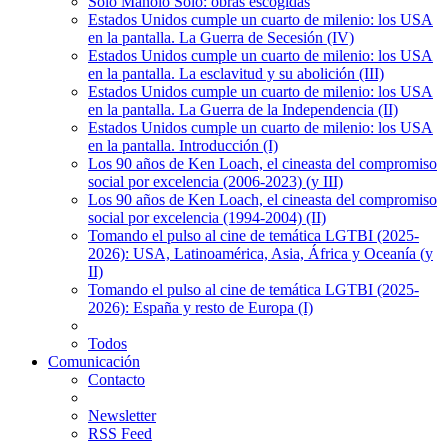
Solo Manolo Solo: obras escogidas
Estados Unidos cumple un cuarto de milenio: los USA
en la pantalla. La Guerra de Secesión (IV)
Estados Unidos cumple un cuarto de milenio: los USA
en la pantalla. La esclavitud y su abolición (III)
Estados Unidos cumple un cuarto de milenio: los USA
en la pantalla. La Guerra de la Independencia (II)
Estados Unidos cumple un cuarto de milenio: los USA
en la pantalla. Introducción (I)
Los 90 años de Ken Loach, el cineasta del compromiso
social por excelencia (2006-2023) (y III)
Los 90 años de Ken Loach, el cineasta del compromiso
social por excelencia (1994-2004) (II)
Tomando el pulso al cine de temática LGTBI (2025-
2026): USA, Latinoamérica, Asia, África y Oceanía (y
II)
Tomando el pulso al cine de temática LGTBI (2025-
2026): España y resto de Europa (I)
Todos
Comunicación
Contacto
Newsletter
RSS Feed