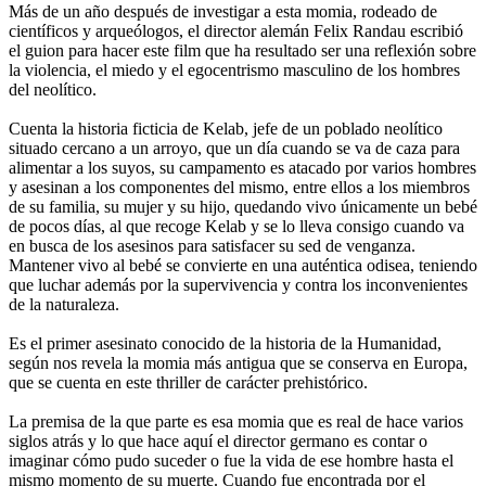
Más de un año después de investigar a esta momia, rodeado de
científicos y arqueólogos, el director alemán Felix Randau escribió
el guion para hacer este film que ha resultado ser una reflexión sobre
la violencia, el miedo y el egocentrismo masculino de los hombres
del neolítico.
Cuenta la historia ficticia de Kelab, jefe de un poblado neolítico
situado cercano a un arroyo, que un día cuando se va de caza para
alimentar a los suyos, su campamento es atacado por varios hombres
y asesinan a los componentes del mismo, entre ellos a los miembros
de su familia, su mujer y su hijo, quedando vivo únicamente un bebé
de pocos días, al que recoge Kelab y se lo lleva consigo cuando va
en busca de los asesinos para satisfacer su sed de venganza.
Mantener vivo al bebé se convierte en una auténtica odisea, teniendo
que luchar además por la supervivencia y contra los inconvenientes
de la naturaleza.
Es el primer asesinato conocido de la historia de la Humanidad,
según nos revela la momia más antigua que se conserva en Europa,
que se cuenta en este thriller de carácter prehistórico.
La premisa de la que parte es esa momia que es real de hace varios
siglos atrás y lo que hace aquí el director germano es contar o
imaginar cómo pudo suceder o fue la vida de ese hombre hasta el
mismo momento de su muerte. Cuando fue encontrada por el