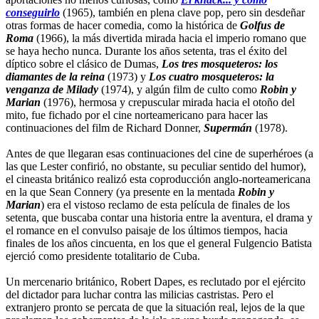
conseguirlo
(1965), también en plena clave pop, pero sin desdeñar
otras formas de hacer comedia, como la histórica de
Golfus de
Roma
(1966), la más divertida mirada hacia el imperio romano que
se haya hecho nunca. Durante los años setenta, tras el éxito del
díptico sobre el clásico de Dumas,
Los tres mosqueteros: los
diamantes de la reina
(1973) y
Los cuatro mosqueteros: la
venganza de Milady
(1974), y algún film de culto como
Robin y
Marian
(1976), hermosa y crepuscular mirada hacia el otoño del
mito, fue fichado por el cine norteamericano para hacer las
continuaciones del film de Richard Donner,
Supermán
(1978).
Antes de que llegaran esas continuaciones del cine de superhéroes (a
las que Lester confirió, no obstante, su peculiar sentido del humor),
el cineasta británico realizó esta coproducción anglo-norteamericana
en la que Sean Connery (ya presente en la mentada
Robin y
Marian
) era el vistoso reclamo de esta película de finales de los
setenta, que buscaba contar una historia entre la aventura, el drama y
el romance en el convulso paisaje de los últimos tiempos, hacia
finales de los años cincuenta, en los que el general Fulgencio Batista
ejerció como presidente totalitario de Cuba.
Un mercenario británico, Robert Dapes, es reclutado por el ejército
del dictador para luchar contra las milicias castristas. Pero el
extranjero pronto se percata de que la situación real, lejos de la que