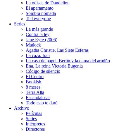
La odisea de Dandelion
El apartamento
Sombra nómada
Tell everyone
Series
La más grande
Contra la ley
Jane Eyre (2006)
Matlock
Agatha Christie. Las Siete Esferas
La caza. Irati
La casa de papel. Berlín y la dama del armiño
Ena. La reina Victoria Eugenia
Código de silencio
El Centro
Bookish
8 meses
Terra Alta
Escandalosas
Todo esto te daré
Archivo
Películas
Series
Intérpretes
Directores