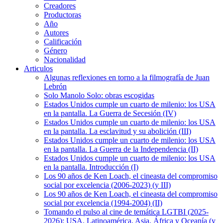
Creadores
Productoras
Año
Autores
Calificación
Género
Nacionalidad
Articulos
Algunas reflexiones en torno a la filmografía de Juan
Lebrón
Solo Manolo Solo: obras escogidas
Estados Unidos cumple un cuarto de milenio: los USA
en la pantalla. La Guerra de Secesión (IV)
Estados Unidos cumple un cuarto de milenio: los USA
en la pantalla. La esclavitud y su abolición (III)
Estados Unidos cumple un cuarto de milenio: los USA
en la pantalla. La Guerra de la Independencia (II)
Estados Unidos cumple un cuarto de milenio: los USA
en la pantalla. Introducción (I)
Los 90 años de Ken Loach, el cineasta del compromiso
social por excelencia (2006-2023) (y III)
Los 90 años de Ken Loach, el cineasta del compromiso
social por excelencia (1994-2004) (II)
Tomando el pulso al cine de temática LGTBI (2025-
2026): USA, Latinoamérica, Asia, África y Oceanía (y