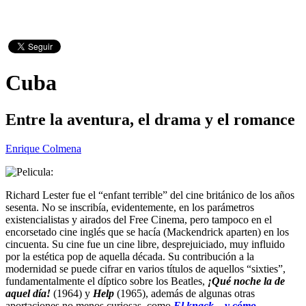
Cuba
Entre la aventura, el drama y el romance
Enrique Colmena
Richard Lester fue el “enfant terrible” del cine británico de los años
sesenta. No se inscribía, evidentemente, en los parámetros
existencialistas y airados del Free Cinema, pero tampoco en el
encorsetado cine inglés que se hacía (Mackendrick aparten) en los
cincuenta. Su cine fue un cine libre, desprejuiciado, muy influido
por la estética pop de aquella década. Su contribución a la
modernidad se puede cifrar en varios títulos de aquellos “sixties”,
fundamentalmente el díptico sobre los Beatles,
¡Qué noche la de
aquel día!
(1964) y
Help
(1965), además de algunas otras
aportaciones no menos curiosas, como
El knack... y cómo