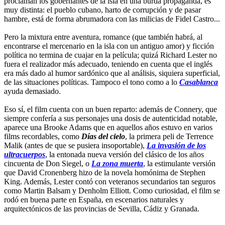
proclaman los gobernantes de la isla en una burda propaganda, es
muy distinta: el pueblo cubano, harto de corrupción y de pasar
hambre, está de forma abrumadora con las milicias de Fidel Castro...
Pero la mixtura entre aventura, romance (que también habrá, al
encontrarse el mercenario en la isla con un antiguo amor) y ficción
política no termina de cuajar en la película; quizá Richard Lester no
fuera el realizador más adecuado, teniendo en cuenta que el inglés
era más dado al humor sardónico que al análisis, siquiera superficial,
de las situaciones políticas. Tampoco el tono como a lo
Casablanca
ayuda demasiado.
Eso sí, el film cuenta con un buen reparto: además de Connery, que
siempre confería a sus personajes una dosis de autenticidad notable,
aparece una Brooke Adams que en aquellos años estuvo en varios
films recordables, como
Días del cielo
, la primera peli de Terrence
Malik (antes de que se pusiera insoportable),
La invasión de los
ultracuerpos
, la entonada nueva versión del clásico de los años
cincuenta de Don Siegel, o
La zona muerta
, la estimulante versión
que David Cronenberg hizo de la novela homónima de Stephen
King. Además, Lester contó con veteranos secundarios tan seguros
como Martin Balsam y Denholm Elliott. Como curiosidad, el film se
rodó en buena parte en España, en escenarios naturales y
arquitectónicos de las provincias de Sevilla, Cádiz y Granada.