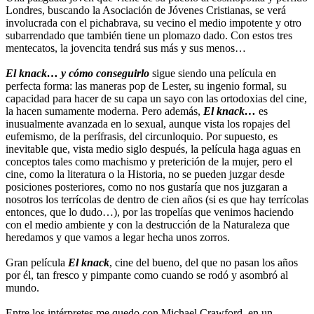
Londres, buscando la Asociación de Jóvenes Cristianas, se verá
involucrada con el pichabrava, su vecino el medio impotente y otro
subarrendado que también tiene un plomazo dado. Con estos tres
mentecatos, la jovencita tendrá sus más y sus menos…
El knack… y cómo conseguirlo
sigue siendo una película en
perfecta forma: las maneras pop de Lester, su ingenio formal, su
capacidad para hacer de su capa un sayo con las ortodoxias del cine,
la hacen sumamente moderna. Pero además,
El knack…
es
inusualmente avanzada en lo sexual, aunque vista los ropajes del
eufemismo, de la perífrasis, del circunloquio. Por supuesto, es
inevitable que, vista medio siglo después, la película haga aguas en
conceptos tales como machismo y preterición de la mujer, pero el
cine, como la literatura o la Historia, no se pueden juzgar desde
posiciones posteriores, como no nos gustaría que nos juzgaran a
nosotros los terrícolas de dentro de cien años (si es que hay terrícolas
entonces, que lo dudo…), por las tropelías que venimos haciendo
con el medio ambiente y con la destrucción de la Naturaleza que
heredamos y que vamos a legar hecha unos zorros.
Gran película
El knack
, cine del bueno, del que no pasan los años
por él, tan fresco y pimpante como cuando se rodó y asombró al
mundo.
Entre los intérpretes me quedo con Michael Crawford, en un