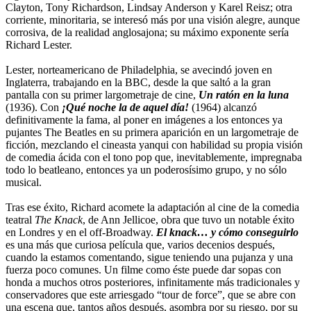
Clayton, Tony Richardson, Lindsay Anderson y Karel Reisz; otra
corriente, minoritaria, se interesó más por una visión alegre, aunque
corrosiva, de la realidad anglosajona; su máximo exponente sería
Richard Lester.
Lester, norteamericano de Philadelphia, se avecindó joven en
Inglaterra, trabajando en la BBC, desde la que saltó a la gran
pantalla con su primer largometraje de cine,
Un ratón en la luna
(1936). Con
¡Qué noche la de aquel día!
(1964) alcanzó
definitivamente la fama, al poner en imágenes a los entonces ya
pujantes The Beatles en su primera aparición en un largometraje de
ficción, mezclando el cineasta yanqui con habilidad su propia visión
de comedia ácida con el tono pop que, inevitablemente, impregnaba
todo lo beatleano, entonces ya un poderosísimo grupo, y no sólo
musical.
Tras ese éxito, Richard acomete la adaptación al cine de la comedia
teatral
The Knack
, de Ann Jellicoe, obra que tuvo un notable éxito
en Londres y en el off-Broadway.
El knack… y cómo conseguirlo
es una más que curiosa película que, varios decenios después,
cuando la estamos comentando, sigue teniendo una pujanza y una
fuerza poco comunes. Un filme como éste puede dar sopas con
honda a muchos otros posteriores, infinitamente más tradicionales y
conservadores que este arriesgado “tour de force”, que se abre con
una escena que, tantos años después, asombra por su riesgo, por su