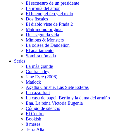
El secuestro de un presidente
La ironía del amor
El bueno, el feo y el malo
Dos fiscales
El diablo viste de Prada 2
Matrimonio original
Una segunda vida
Minions & Monsters
La odisea de Dandelion
El apartamento
Sombra nómada
Series
La más grande
Contra la ley
Jane Eyre (2006)
Matlock
Agatha Christie. Las Siete Esferas
La caza. Irati
La casa de papel. Berlín y la dama del armiño
Ena. La reina Victoria Eugenia
Código de silencio
El Centro
Bookish
8 meses
Terra Alta