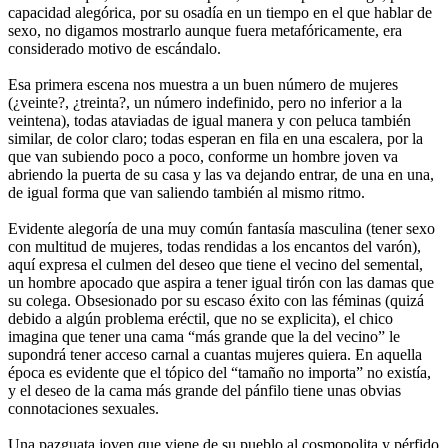
capacidad alegórica, por su osadía en un tiempo en el que hablar de
sexo, no digamos mostrarlo aunque fuera metafóricamente, era
considerado motivo de escándalo.
Esa primera escena nos muestra a un buen número de mujeres
(¿veinte?, ¿treinta?, un número indefinido, pero no inferior a la
veintena), todas ataviadas de igual manera y con peluca también
similar, de color claro; todas esperan en fila en una escalera, por la
que van subiendo poco a poco, conforme un hombre joven va
abriendo la puerta de su casa y las va dejando entrar, de una en una,
de igual forma que van saliendo también al mismo ritmo.
Evidente alegoría de una muy común fantasía masculina (tener sexo
con multitud de mujeres, todas rendidas a los encantos del varón),
aquí expresa el culmen del deseo que tiene el vecino del semental,
un hombre apocado que aspira a tener igual tirón con las damas que
su colega. Obsesionado por su escaso éxito con las féminas (quizá
debido a algún problema eréctil, que no se explicita), el chico
imagina que tener una cama “más grande que la del vecino” le
supondrá tener acceso carnal a cuantas mujeres quiera. En aquella
época es evidente que el tópico del “tamaño no importa” no existía,
y el deseo de la cama más grande del pánfilo tiene unas obvias
connotaciones sexuales.
Una pazguata joven que viene de su pueblo al cosmopolita y pérfido