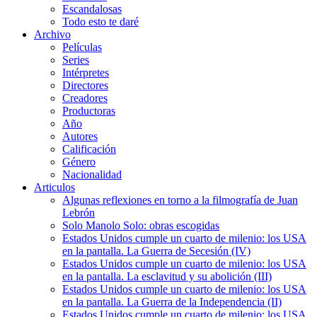
Escandalosas
Todo esto te daré
Archivo
Películas
Series
Intérpretes
Directores
Creadores
Productoras
Año
Autores
Calificación
Género
Nacionalidad
Articulos
Algunas reflexiones en torno a la filmografía de Juan
Lebrón
Solo Manolo Solo: obras escogidas
Estados Unidos cumple un cuarto de milenio: los USA
en la pantalla. La Guerra de Secesión (IV)
Estados Unidos cumple un cuarto de milenio: los USA
en la pantalla. La esclavitud y su abolición (III)
Estados Unidos cumple un cuarto de milenio: los USA
en la pantalla. La Guerra de la Independencia (II)
Estados Unidos cumple un cuarto de milenio: los USA