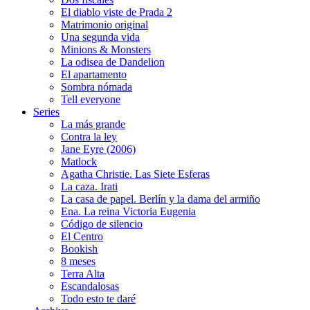
El diablo viste de Prada 2
Matrimonio original
Una segunda vida
Minions & Monsters
La odisea de Dandelion
El apartamento
Sombra nómada
Tell everyone
Series
La más grande
Contra la ley
Jane Eyre (2006)
Matlock
Agatha Christie. Las Siete Esferas
La caza. Irati
La casa de papel. Berlín y la dama del armiño
Ena. La reina Victoria Eugenia
Código de silencio
El Centro
Bookish
8 meses
Terra Alta
Escandalosas
Todo esto te daré