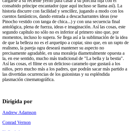
cargarse a su reciente yerno para casar a su porcina hija con el
consabido príncipe encantador (que aquí incluso se llama así). La
historia discurre con facilidad y sencillez, jugando a modo con los
cuentos fantásticos, dando entrada a descacharrantes ideas (ese
Pinocho vestido con tanga de chica...) y con una secuencia final
antológica, plena de fuerza, ideas e imaginación. Así las cosas, este
segundo capítulo no sólo no es inferior al primero sino que, por
momentos, incluso lo supera. Se llega así a la sublimación de la idea
de que la belleza no es el arquetipo a copiar, sino que, en un rapto de
realismo, la pareja ogra deseará mantener su aspecto no
precisamente agradable, en una moraleja diametralmente opuesta a
la, en ese sentido, mucho más tradicional de "La bella y la bestia".
Así las cosas, el filme es un delicioso caramelo que gustará a los
niños, pero mucho más a los padres, que podrán sacar más partido a
las divertidas ocurrencias de los guionistas y su espléndida
plasmación cinematográfica.
Dirigida por
Andrew Adamson
Conrad Vernon