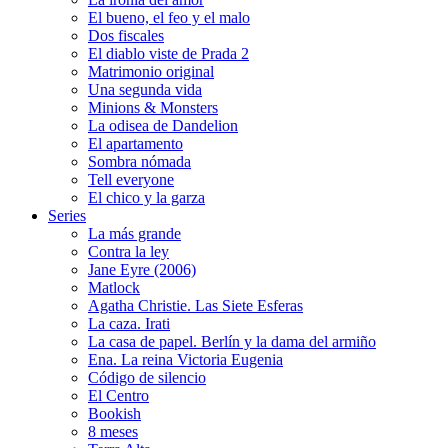
El bueno, el feo y el malo
Dos fiscales
El diablo viste de Prada 2
Matrimonio original
Una segunda vida
Minions & Monsters
La odisea de Dandelion
El apartamento
Sombra nómada
Tell everyone
El chico y la garza
Series
La más grande
Contra la ley
Jane Eyre (2006)
Matlock
Agatha Christie. Las Siete Esferas
La caza. Irati
La casa de papel. Berlín y la dama del armiño
Ena. La reina Victoria Eugenia
Código de silencio
El Centro
Bookish
8 meses