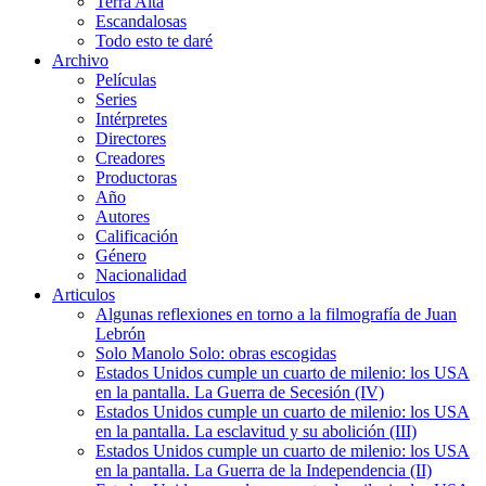
Terra Alta
Escandalosas
Todo esto te daré
Archivo
Películas
Series
Intérpretes
Directores
Creadores
Productoras
Año
Autores
Calificación
Género
Nacionalidad
Articulos
Algunas reflexiones en torno a la filmografía de Juan
Lebrón
Solo Manolo Solo: obras escogidas
Estados Unidos cumple un cuarto de milenio: los USA
en la pantalla. La Guerra de Secesión (IV)
Estados Unidos cumple un cuarto de milenio: los USA
en la pantalla. La esclavitud y su abolición (III)
Estados Unidos cumple un cuarto de milenio: los USA
en la pantalla. La Guerra de la Independencia (II)