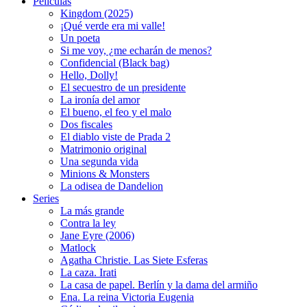
Peliculas
Kingdom (2025)
¡Qué verde era mi valle!
Un poeta
Si me voy, ¿me echarán de menos?
Confidencial (Black bag)
Hello, Dolly!
El secuestro de un presidente
La ironía del amor
El bueno, el feo y el malo
Dos fiscales
El diablo viste de Prada 2
Matrimonio original
Una segunda vida
Minions & Monsters
La odisea de Dandelion
Series
La más grande
Contra la ley
Jane Eyre (2006)
Matlock
Agatha Christie. Las Siete Esferas
La caza. Irati
La casa de papel. Berlín y la dama del armiño
Ena. La reina Victoria Eugenia