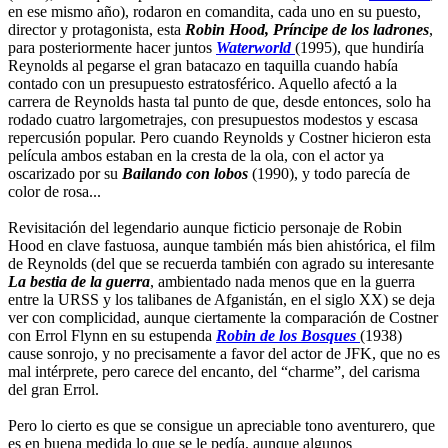
en ese mismo año), rodaron en comandita, cada uno en su puesto,
director y protagonista, esta
Robin Hood, Príncipe de los ladrones
,
para posteriormente hacer juntos
Waterworld
(1995), que hundiría
Reynolds al pegarse el gran batacazo en taquilla cuando había
contado con un presupuesto estratosférico. Aquello afectó a la
carrera de Reynolds hasta tal punto de que, desde entonces, solo ha
rodado cuatro largometrajes, con presupuestos modestos y escasa
repercusión popular. Pero cuando Reynolds y Costner hicieron esta
película ambos estaban en la cresta de la ola, con el actor ya
oscarizado por su
Bailando con lobos
(1990), y todo parecía de
color de rosa...
Revisitación del legendario aunque ficticio personaje de Robin
Hood en clave fastuosa, aunque también más bien ahistórica, el film
de Reynolds (del que se recuerda también con agrado su interesante
La bestia de la guerra
, ambientado nada menos que en la guerra
entre la URSS y los talibanes de Afganistán, en el siglo XX) se deja
ver con complicidad, aunque ciertamente la comparación de Costner
con Errol Flynn en su estupenda
Robin de los Bosques
(1938)
cause sonrojo, y no precisamente a favor del actor de JFK, que no es
mal intérprete, pero carece del encanto, del “charme”, del carisma
del gran Errol.
Pero lo cierto es que se consigue un apreciable tono aventurero, que
es en buena medida lo que se le pedía, aunque algunos