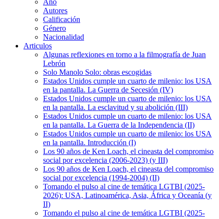
Año
Autores
Calificación
Género
Nacionalidad
Articulos
Algunas reflexiones en torno a la filmografía de Juan
Lebrón
Solo Manolo Solo: obras escogidas
Estados Unidos cumple un cuarto de milenio: los USA
en la pantalla. La Guerra de Secesión (IV)
Estados Unidos cumple un cuarto de milenio: los USA
en la pantalla. La esclavitud y su abolición (III)
Estados Unidos cumple un cuarto de milenio: los USA
en la pantalla. La Guerra de la Independencia (II)
Estados Unidos cumple un cuarto de milenio: los USA
en la pantalla. Introducción (I)
Los 90 años de Ken Loach, el cineasta del compromiso
social por excelencia (2006-2023) (y III)
Los 90 años de Ken Loach, el cineasta del compromiso
social por excelencia (1994-2004) (II)
Tomando el pulso al cine de temática LGTBI (2025-
2026): USA, Latinoamérica, Asia, África y Oceanía (y
II)
Tomando el pulso al cine de temática LGTBI (2025-