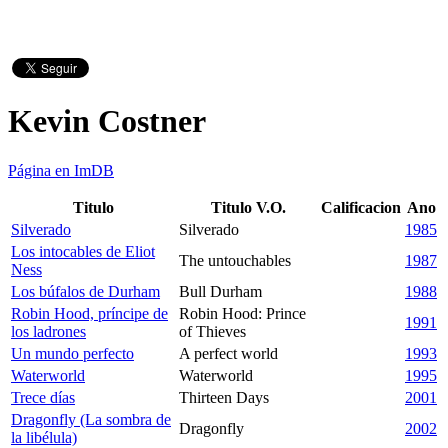
Kevin Costner
Página en ImDB
Titulo
Titulo V.O.
Calificacion
Ano
Silverado
Silverado
1985
Los intocables de Eliot
The untouchables
1987
Ness
Los búfalos de Durham
Bull Durham
1988
Robin Hood, príncipe de
Robin Hood: Prince
1991
los ladrones
of Thieves
Un mundo perfecto
A perfect world
1993
Waterworld
Waterworld
1995
Trece días
Thirteen Days
2001
Dragonfly (La sombra de
Dragonfly
2002
la libélula)