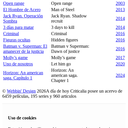
Open range
Open range
2003
El Hombre de Acero
Man of Steel
2013
Jack Ryan. Operación
Jack Ryan. Shadow
2014
Sombra
recruit
3 días para matar
3 days to kill
2014
Criminal
Criminal
2016
Figuras ocultas
Hidden figures
2016
Batman v. Superman: El
Batman v Superman:
2016
amanecer de la justicia
Dawn of justice
Molly’s game
Molly’s game
2017
Uno de nosotros
Let him go
2020
Horizon: An
Horizon: An american
american saga.
2024
saga. Capítulo 1
Chapter 1
©
Webbin' Design
2026
A día de hoy Criticalia posee un acervo de
6459 películas, 195 series y 960 articulos
Uso de cookies