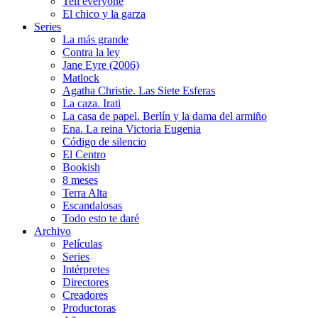
Tell everyone
El chico y la garza
Series
La más grande
Contra la ley
Jane Eyre (2006)
Matlock
Agatha Christie. Las Siete Esferas
La caza. Irati
La casa de papel. Berlín y la dama del armiño
Ena. La reina Victoria Eugenia
Código de silencio
El Centro
Bookish
8 meses
Terra Alta
Escandalosas
Todo esto te daré
Archivo
Películas
Series
Intérpretes
Directores
Creadores
Productoras