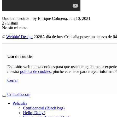
Uno de nosotros
- by
Enrique Colmena
,
Jun 10, 2021
2
/
5
stars
No sin mi nieto
©
Webbin' Design
2026
A día de hoy Criticalia posee un acervo de 64
Uso de cookies
Este sitio web utiliza cookies para que usted tenga la mejor exper
nuestra
política de cookies
, pinche el enlace para mayor informaci
Cerrar
Criticalia.com
Peliculas
Confidencial (Black bag)
Hello, Dolly!