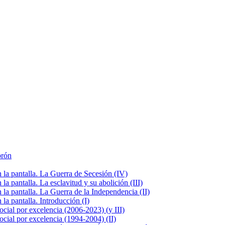
brón
la pantalla. La Guerra de Secesión (IV)
 pantalla. La esclavitud y su abolición (III)
la pantalla. La Guerra de la Independencia (II)
a pantalla. Introducción (I)
cial por excelencia (2006-2023) (y III)
cial por excelencia (1994-2004) (II)