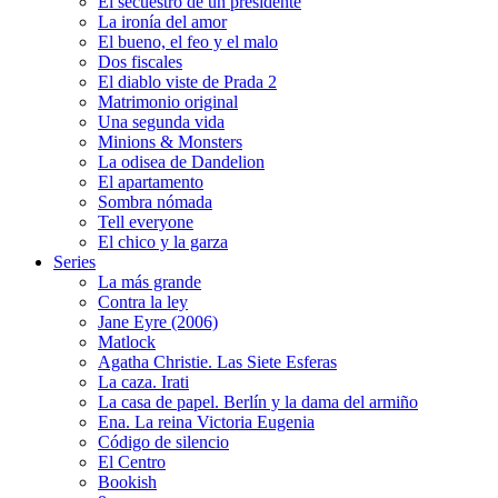
El secuestro de un presidente
La ironía del amor
El bueno, el feo y el malo
Dos fiscales
El diablo viste de Prada 2
Matrimonio original
Una segunda vida
Minions & Monsters
La odisea de Dandelion
El apartamento
Sombra nómada
Tell everyone
El chico y la garza
Series
La más grande
Contra la ley
Jane Eyre (2006)
Matlock
Agatha Christie. Las Siete Esferas
La caza. Irati
La casa de papel. Berlín y la dama del armiño
Ena. La reina Victoria Eugenia
Código de silencio
El Centro
Bookish