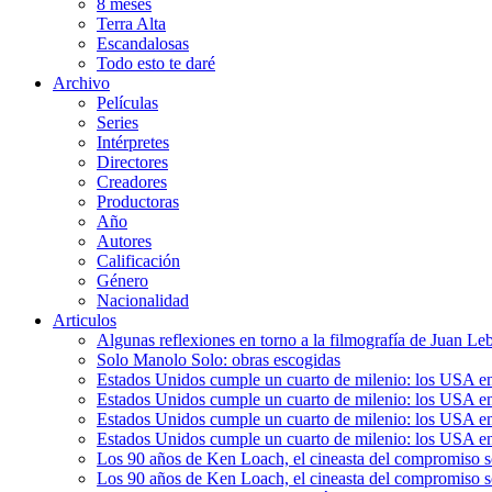
8 meses
Terra Alta
Escandalosas
Todo esto te daré
Archivo
Películas
Series
Intérpretes
Directores
Creadores
Productoras
Año
Autores
Calificación
Género
Nacionalidad
Articulos
Algunas reflexiones en torno a la filmografía de Juan Le
Solo Manolo Solo: obras escogidas
Estados Unidos cumple un cuarto de milenio: los USA en 
Estados Unidos cumple un cuarto de milenio: los USA en la
Estados Unidos cumple un cuarto de milenio: los USA en 
Estados Unidos cumple un cuarto de milenio: los USA en l
Los 90 años de Ken Loach, el cineasta del compromiso so
Los 90 años de Ken Loach, el cineasta del compromiso so