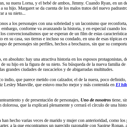
yan, su nuera Lorna, y el bebé de ambos, Jimmy. Cuando Ryan, en un des
 su hijo. Margaret se da cuenta de los malos tratos del nuevo padrastro 
r a su nieto...
s a los personajes con una sobriedad y un laconismo que reconforta, e
 embargo, conforme va avanzando la historia, y en especial cuando los 
os convencionalismos que se esperan de un film de estas características.
 en su casa, sus tierras e incluso su condado, en una de esas tópicas e
rupo de personajes sin perfiles, hechos a brochazos, sin que su comport
, en absoluto: hay una atractiva historia en los esposos protagonistas, 
 de su hijo en la figura de su nieto. Su búsqueda de la nueva familia d
las grandes ciudades de rascacielos y de abigarradas multitudes.
 indio, que parece metido con calzador, el de la nuera, poco definido, 
ctriz Lesley Manville, que estuvo mucho mejor y más contenida en
El hil
planteamiento y de presentación de personajes,
Uno de nosotros
tiene, s
dolorosa, que la explicará plenamente y cerrará el círculo de una histo
a han hecho varias veces de marido y mujer con anterioridad, como los 
ter, a la que encontramos un parecido razonable con Saoirse Ronan, aun