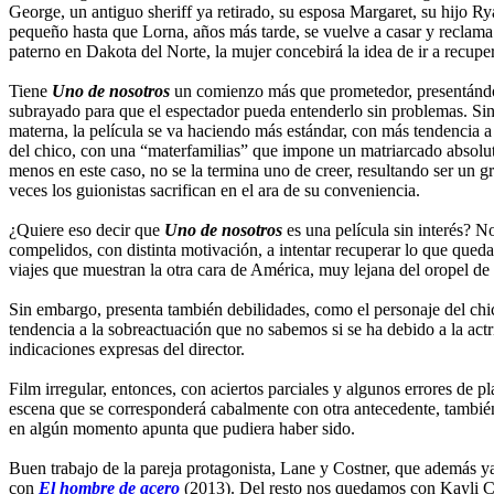
George, un antiguo sheriff ya retirado, su esposa Margaret, su hijo R
pequeño hasta que Lorna, años más tarde, se vuelve a casar y reclama a
paterno en Dakota del Norte, la mujer concebirá la idea de ir a recupera
Tiene
Uno de nosotros
un comienzo más que prometedor, presentándono
subrayado para que el espectador pueda entenderlo sin problemas. Sin
materna, la película se va haciendo más estándar, con más tendencia a l
del chico, con una “materfamilias” que impone un matriarcado absoluto
menos en este caso, no se la termina uno de creer, resultando ser un g
veces los guionistas sacrifican en el ara de su conveniencia.
¿Quiere eso decir que
Uno de nosotros
es una película sin interés? No
compelidos, con distinta motivación, a intentar recuperar lo que queda
viajes que muestran la otra cara de América, muy lejana del oropel de 
Sin embargo, presenta también debilidades, como el personaje del chico
tendencia a la sobreactuación que no sabemos si se ha debido a la a
indicaciones expresas del director.
Film irregular, entonces, con aciertos parciales y algunos errores de 
escena que se corresponderá cabalmente con otra antecedente, también 
en algún momento apunta que pudiera haber sido.
Buen trabajo de la pareja protagonista, Lane y Costner, que además y
con
El hombre de acero
(2013). Del resto nos quedamos con Kayli Car