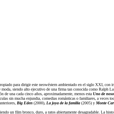
opiado para dirigir este neowéstern ambientado en el siglo XXI, con ir
 moda, siendo alto ejecutivo de una firma tan conocida como Ralph Laur
azón de una cada cinco años, aproximadamente, menos esta
Uno de noso
culas sin mucha enjundia, comedias románticas o familiares, a veces t
anteriores,
Big Eden
(2000),
La joya de la familia
(2005) y
Monte Car
iendo un film bronco, duro, a ratos abiertamente desagradable. La his