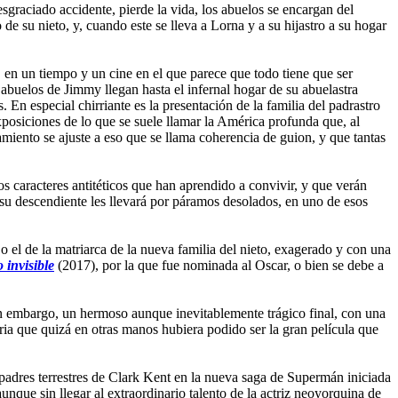
graciado accidente, pierde la vida, los abuelos se encargan del
de su nieto, y, cuando este se lleva a Lorna y a su hijastro a su hogar
n un tiempo y un cine en el que parece que todo tiene que ser
abuelos de Jimmy llegan hasta el infernal hogar de su abuelastra
 En especial chirriante es la presentación de la familia del padrastro
xposiciones de lo que se suele llamar la América profunda que, al
amiento se ajuste a eso que se llama coherencia de guion, y que tantas
dos caracteres antitéticos que han aprendido a convivir, y que verán
e su descendiente les llevará por páramos desolados, en uno de esos
o el de la matriarca de la nueva familia del nieto, exagerado y con una
o invisible
(2017), por la que fue nominada al Oscar, o bien se debe a
in embargo, un hermoso aunque inevitablemente trágico final, con una
ria que quizá en otras manos hubiera podido ser la gran película que
padres terrestres de Clark Kent en la nueva saga de Supermán iniciada
que sin llegar al extraordinario talento de la actriz neoyorquina de