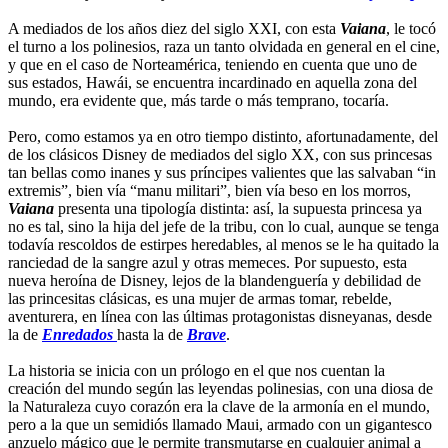
A mediados de los años diez del siglo XXI, con esta
Vaiana
, le tocó
el turno a los polinesios, raza un tanto olvidada en general en el cine,
y que en el caso de Norteamérica, teniendo en cuenta que uno de
sus estados, Hawái, se encuentra incardinado en aquella zona del
mundo, era evidente que, más tarde o más temprano, tocaría.
Pero, como estamos ya en otro tiempo distinto, afortunadamente, del
de los clásicos Disney de mediados del siglo XX, con sus princesas
tan bellas como inanes y sus príncipes valientes que las salvaban “in
extremis”, bien vía “manu militari”, bien vía beso en los morros,
Vaiana
presenta una tipología distinta: así, la supuesta princesa ya
no es tal, sino la hija del jefe de la tribu, con lo cual, aunque se tenga
todavía rescoldos de estirpes heredables, al menos se le ha quitado la
ranciedad de la sangre azul y otras memeces. Por supuesto, esta
nueva heroína de Disney, lejos de la blandenguería y debilidad de
las princesitas clásicas, es una mujer de armas tomar, rebelde,
aventurera, en línea con las últimas protagonistas disneyanas, desde
la de
Enredados
hasta la de
Brave
.
La historia se inicia con un prólogo en el que nos cuentan la
creación del mundo según las leyendas polinesias, con una diosa de
la Naturaleza cuyo corazón era la clave de la armonía en el mundo,
pero a la que un semidiós llamado Maui, armado con un gigantesco
anzuelo mágico que le permite transmutarse en cualquier animal a