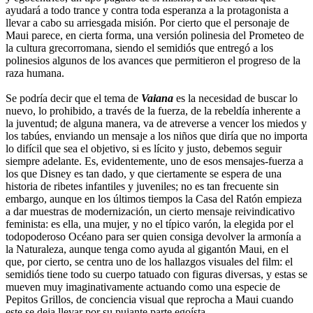
ayudará a todo trance y contra toda esperanza a la protagonista a
llevar a cabo su arriesgada misión. Por cierto que el personaje de
Maui parece, en cierta forma, una versión polinesia del Prometeo de
la cultura grecorromana, siendo el semidiós que entregó a los
polinesios algunos de los avances que permitieron el progreso de la
raza humana.
Se podría decir que el tema de
Vaiana
es la necesidad de buscar lo
nuevo, lo prohibido, a través de la fuerza, de la rebeldía inherente a
la juventud; de alguna manera, va de atreverse a vencer los miedos y
los tabúes, enviando un mensaje a los niños que diría que no importa
lo difícil que sea el objetivo, si es lícito y justo, debemos seguir
siempre adelante. Es, evidentemente, uno de esos mensajes-fuerza a
los que Disney es tan dado, y que ciertamente se espera de una
historia de ribetes infantiles y juveniles; no es tan frecuente sin
embargo, aunque en los últimos tiempos la Casa del Ratón empieza
a dar muestras de modernización, un cierto mensaje reivindicativo
feminista: es ella, una mujer, y no el típico varón, la elegida por el
todopoderoso Océano para ser quien consiga devolver la armonía a
la Naturaleza, aunque tenga como ayuda al gigantón Maui, en el
que, por cierto, se centra uno de los hallazgos visuales del film: el
semidiós tiene todo su cuerpo tatuado con figuras diversas, y estas se
mueven muy imaginativamente actuando como una especie de
Pepitos Grillos, de conciencia visual que reprocha a Maui cuando
este se deja llevar por su pujante parte egoísta.