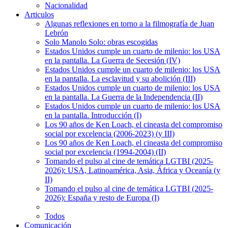
Nacionalidad
Articulos
Algunas reflexiones en torno a la filmografía de Juan
Lebrón
Solo Manolo Solo: obras escogidas
Estados Unidos cumple un cuarto de milenio: los USA
en la pantalla. La Guerra de Secesión (IV)
Estados Unidos cumple un cuarto de milenio: los USA
en la pantalla. La esclavitud y su abolición (III)
Estados Unidos cumple un cuarto de milenio: los USA
en la pantalla. La Guerra de la Independencia (II)
Estados Unidos cumple un cuarto de milenio: los USA
en la pantalla. Introducción (I)
Los 90 años de Ken Loach, el cineasta del compromiso
social por excelencia (2006-2023) (y III)
Los 90 años de Ken Loach, el cineasta del compromiso
social por excelencia (1994-2004) (II)
Tomando el pulso al cine de temática LGTBI (2025-
2026): USA, Latinoamérica, Asia, África y Oceanía (y
II)
Tomando el pulso al cine de temática LGTBI (2025-
2026): España y resto de Europa (I)
Todos
Comunicación