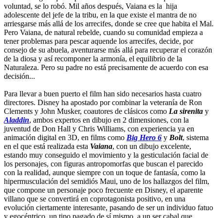
voluntad, se lo robó. Mil años después, Vaiana es la hija
adolescente del jefe de la tribu, en la que existe el mantra de no
arriesgarse más allá de los arrecifes, donde se cree que habita el Mal.
Pero Vaiana, de natural rebelde, cuando su comunidad empieza a
tener problemas para pescar aquende los arrecifes, decide, por
consejo de su abuela, aventurarse más allá para recuperar el corazón
de la diosa y así recomponer la armonía, el equilibrio de la
Naturaleza. Pero su padre no está precisamente de acuerdo con esa
decisión...
Para llevar a buen puerto el film han sido necesarios hasta cuatro
directores. Disney ha apostado por combinar la veteranía de Ron
Clements y John Musker, coautores de clásicos como
La sirenita
y
Aladdin
, ambos expertos en dibujo en 2 dimensiones, con la
juventud de Don Hall y Chris Williams, con experiencia ya en
animación digital en 3D, en films como
Big Hero 6
y
Bolt
, sistema
en el que está realizada esta
Vaiana
, con un dibujo excelente,
estando muy conseguido el movimiento y la gesticulación facial de
los personajes, con figuras antropomorfas que buscan el parecido
con la realidad, aunque siempre con un toque de fantasía, como la
hipermusculación del semidiós Maui, uno de los hallazgos del film,
que compone un personaje poco frecuente en Disney, el aparente
villano que se convertirá en coprotagonista positivo, en una
evolución ciertamente interesante, pasando de ser un individuo fatuo
y egocéntrico, un tipo pagado de sí mismo, a un ser cabal que