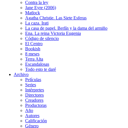
Contra la ley
Jane Eyre (2006)
Matlock
Agatha Christie. Las Siete Esferas
La caza. Irati
La casa de papel. Berlín y la dama del armiño
Ena. La reina Victoria Eugenia
Código de silencio
El Centro
Bookish
8 meses
Terra Alta
Escandalosas
Todo esto te daré
Archivo
Películas
Series
Intérpretes
Directores
Creadores
Productoras
Año
Autores
Calificación
Género