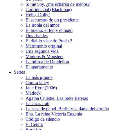
Si me voy, ¿me echarán de menos?
Confidencial (Black bag)
Hello, Dolly!
El secuestro de un presidente
La ironía del amor
El bueno, el feo y el malo
Dos fiscales
El diablo viste de Prada 2
Matrimonio original
Una segunda vida
Minions & Monsters
La odisea de Dandelion
El apartamento
Series
La más grande
Contra la ley
Jane Eyre (2006)
Matlock
Agatha Christie. Las Siete Esferas
La caza. Irati
La casa de papel. Berlín y la dama del armiño
Ena. La reina Victoria Eugenia
Código de silencio
El Centro
Bookish