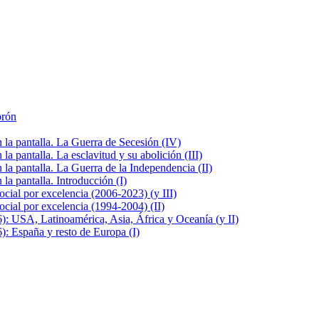
brón
la pantalla. La Guerra de Secesión (IV)
 pantalla. La esclavitud y su abolición (III)
la pantalla. La Guerra de la Independencia (II)
a pantalla. Introducción (I)
cial por excelencia (2006-2023) (y III)
cial por excelencia (1994-2004) (II)
: USA, Latinoamérica, Asia, África y Oceanía (y II)
: España y resto de Europa (I)