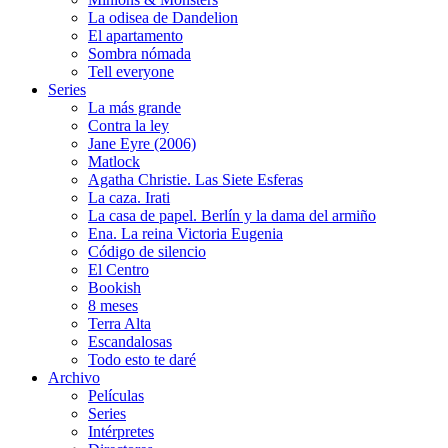
La odisea de Dandelion
El apartamento
Sombra nómada
Tell everyone
Series
La más grande
Contra la ley
Jane Eyre (2006)
Matlock
Agatha Christie. Las Siete Esferas
La caza. Irati
La casa de papel. Berlín y la dama del armiño
Ena. La reina Victoria Eugenia
Código de silencio
El Centro
Bookish
8 meses
Terra Alta
Escandalosas
Todo esto te daré
Archivo
Películas
Series
Intérpretes