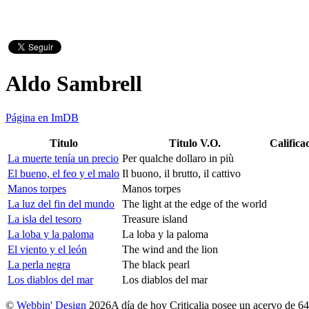
Aldo Sambrell
Página en ImDB
Titulo
Titulo V.O.
Califica
La muerte tenía un precio
Per qualche dollaro in più
El bueno, el feo y el malo
Il buono, il brutto, il cattivo
Manos torpes
Manos torpes
La luz del fin del mundo
The light at the edge of the world
La isla del tesoro
Treasure island
La loba y la paloma
La loba y la paloma
El viento y el león
The wind and the lion
La perla negra
The black pearl
Los diablos del mar
Los diablos del mar
©
Webbin' Design
2026
A día de hoy Criticalia posee un acervo de 64