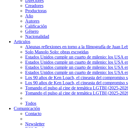
Directores
Creadores
Productoras
Año
Autores
Calificación
Género
Nacionalidad
Articulos
Algunas reflexiones en torno a la filmografía de Juan Le
Solo Manolo Solo: obras escogidas
Estados Unidos cumple un cuarto de milenio: los USA en 
Estados Unidos cumple un cuarto de milenio: los USA en la
Estados Unidos cumple un cuarto de milenio: los USA en 
Estados Unidos cumple un cuarto de milenio: los USA en l
Los 90 años de Ken Loach, el cineasta del compromiso so
Los 90 años de Ken Loach, el cineasta del compromiso so
Tomando el pulso al cine de temática LGTBI (2025-2026)
Tomando el pulso al cine de temática LGTBI (2025-2026)
Todos
Comunicación
Contacto
Newsletter