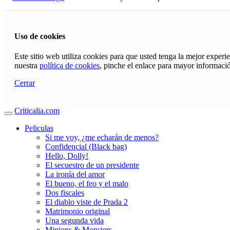
Uso de cookies
Este sitio web utiliza cookies para que usted tenga la mejor exper
nuestra
política de cookies
, pinche el enlace para mayor informaci
Cerrar
Criticalia.com
Peliculas
Si me voy, ¿me echarán de menos?
Confidencial (Black bag)
Hello, Dolly!
El secuestro de un presidente
La ironía del amor
El bueno, el feo y el malo
Dos fiscales
El diablo viste de Prada 2
Matrimonio original
Una segunda vida
Minions & Monsters