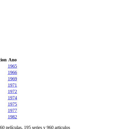
cion
Ano
1965
1966
1969
1971
1972
1974
1975
1977
1982
60 películas, 195 series y 960 articulos