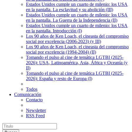
Estados Unidos cumple un cuarto de milenio: los USA
en la pantalla. La esclavitud y su abolición (III)
Estados Unidos cumple un cuarto de milenio: los USA
en la pantalla. La Guerra de la Independencia (II)
Estados Unidos cumple un cuarto de milenio: los USA
en la pantalla. Introducción (I)
Los 90 años de Ken Loach, el cineasta del compromiso
social por excelencia (2006-2023) (y III)
Los 90 años de Ken Loach, el cineasta del compromiso
social por excelencia (1994-2004) (II)
Tomando el pulso al cine de temática LGTBI (2025-
2026): USA, Latinoamérica, Asia, África y Oceanía (y
II)
Tomando el pulso al cine de temática LGTBI (2025-
2026): España y resto de Europa (I)
Todos
Comunicación
Contacto
Newsletter
RSS Feed