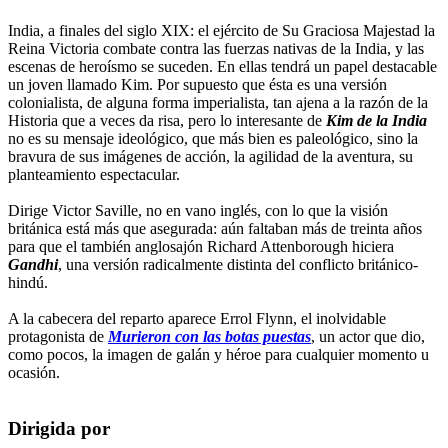
India, a finales del siglo XIX: el ejército de Su Graciosa Majestad la
Reina Victoria combate contra las fuerzas nativas de la India, y las
escenas de heroísmo se suceden. En ellas tendrá un papel destacable
un joven llamado Kim. Por supuesto que ésta es una versión
colonialista, de alguna forma imperialista, tan ajena a la razón de la
Historia que a veces da risa, pero lo interesante de
Kim de la India
no es su mensaje ideológico, que más bien es paleológico, sino la
bravura de sus imágenes de acción, la agilidad de la aventura, su
planteamiento espectacular.
Dirige Victor Saville, no en vano inglés, con lo que la visión
británica está más que asegurada: aún faltaban más de treinta años
para que el también anglosajón Richard Attenborough hiciera
Gandhi
, una versión radicalmente distinta del conflicto británico-
hindú.
A la cabecera del reparto aparece Errol Flynn, el inolvidable
protagonista de
Murieron con las botas puestas
, un actor que dio,
como pocos, la imagen de galán y héroe para cualquier momento u
ocasión.
Dirigida por