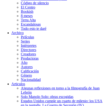
Código de silencio
El Centro
Bookish
8 meses
Terra Alta
Escandalosas
Todo esto te daré
Archivo
Películas
Series
Intérpretes
Directores
Creadores
Productoras
Año
Autores
Calificación
Género
Nacionalidad
Articulos
Algunas reflexiones en torno a la filmografía de Juan
Lebrón
Solo Manolo Solo: obras escogidas
Estados Unidos cumple un cuarto de milenio: los USA
en la pantalla. La Guerra de Secesión (IV)