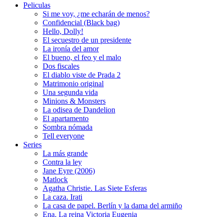
Peliculas
Si me voy, ¿me echarán de menos?
Confidencial (Black bag)
Hello, Dolly!
El secuestro de un presidente
La ironía del amor
El bueno, el feo y el malo
Dos fiscales
El diablo viste de Prada 2
Matrimonio original
Una segunda vida
Minions & Monsters
La odisea de Dandelion
El apartamento
Sombra nómada
Tell everyone
Series
La más grande
Contra la ley
Jane Eyre (2006)
Matlock
Agatha Christie. Las Siete Esferas
La caza. Irati
La casa de papel. Berlín y la dama del armiño
Ena. La reina Victoria Eugenia