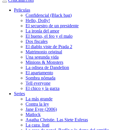
Criticalia.com
Peliculas
Confidencial (Black bag)
Hello, Dolly!
El secuestro de un presidente
La ironía del amor
El bueno, el feo y el malo
Dos fiscales
El diablo viste de Prada 2
Matrimonio original
Una segunda vida
Minions & Monsters
La odisea de Dandelion
El apartamento
Sombra nómada
Tell everyone
El chico y la garza
Series
La más grande
Contra la ley
Jane Eyre (2006)
Matlock
Agatha Christie. Las Siete Esferas
La caza. Irati