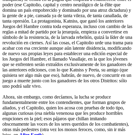
poder (ese Capitolio, capital y centro neurálgico de la élite que
domina un país empobrecido y dominado por una atroz dictadura) y
la gente de a pie, cansada ya de tanta vileza, de tanta canallada, de
tanta opresión. La protagonista, Katniss, que ganó los anteriores
Juegos del Hambre contra toda esperanza, incluso con cambio de las
reglas a mitad de partido por la jerarquía, empieza a convertirse en
símbolo de la resistencia, de la larvada rebelión, quizá la líder de una
revolución en ciernes. Así las cosas, el Capitolio urde una trama para
acabar con esa creciente aunque aún latente disidencia, modificando
de nuevo sus propias leyes para establecer una edición especial de
los Juegos del Hambre, el llamado Vasallaje, en la que los jóvenes
que se enfrenten serán extraídos exclusivamente de los ganadores de
las anteriores ediciones, con lo que Katniss y Peeta, su amigo (que
quisiera ser algo más que eso), habrán, de nuevo, de concurrir en un
juego a muerte junto con los ganadores de los otros Distritos: sólo
uno podrá salir vivo.
Ahora, sin embargo, como decíamos, la lucha se produce
fundamentalmente entre los contendientes, que forman grupos de
aliados, y el Capitolio, quien los acosa con pruebas de todo tipo,
algunas curiosas (esa niebla venenosa que les produce horribles
erupciones en la piel; esos pájaros que chillan imitando
obscenamente las voces de los seres queridos de los combatientes),
otras más pedestres (otra vez los monos feroces, como, sin ir más
lejos, en
After Earth
).