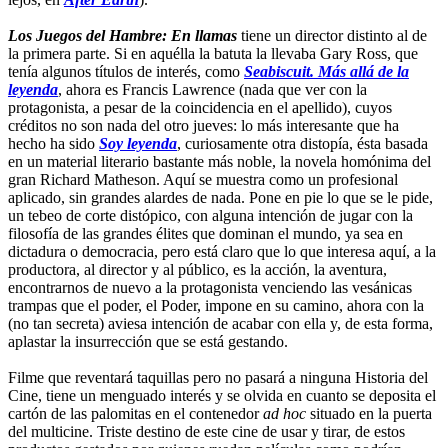
Los Juegos del Hambre: En llamas
tiene un director distinto al de
la primera parte. Si en aquélla la batuta la llevaba Gary Ross, que
tenía algunos títulos de interés, como
Seabiscuit. Más allá de la
leyenda
, ahora es Francis Lawrence (nada que ver con la
protagonista, a pesar de la coincidencia en el apellido), cuyos
créditos no son nada del otro jueves: lo más interesante que ha
hecho ha sido
Soy leyenda
, curiosamente otra distopía, ésta basada
en un material literario bastante más noble, la novela homónima del
gran Richard Matheson. Aquí se muestra como un profesional
aplicado, sin grandes alardes de nada. Pone en pie lo que se le pide,
un tebeo de corte distópico, con alguna intención de jugar con la
filosofía de las grandes élites que dominan el mundo, ya sea en
dictadura o democracia, pero está claro que lo que interesa aquí, a la
productora, al director y al público, es la acción, la aventura,
encontrarnos de nuevo a la protagonista venciendo las vesánicas
trampas que el poder, el Poder, impone en su camino, ahora con la
(no tan secreta) aviesa intención de acabar con ella y, de esta forma,
aplastar la insurrección que se está gestando.
Filme que reventará taquillas pero no pasará a ninguna Historia del
Cine, tiene un menguado interés y se olvida en cuanto se deposita el
cartón de las palomitas en el contenedor
ad hoc
situado en la puerta
del multicine. Triste destino de este cine de usar y tirar, de estos