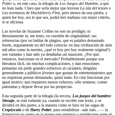
Potter
o, en este caso, la trilogía de
Los Juegos del Hambre
, a que
no lean nada. Claro que sería mejor que leyeran
La isla del tesoro
o
Las aventuras de Huckleberry Finn
, pero menos da una piedra, y
quien lee hoy, sea lo que sea, podrá leer mañana con mejor criterio,
si se aficiona.
Las novelas de Suzanne Collins no son un prodigio; ni
literariamente ni, me temo, en cuestión de originalidad: sus
referencias (por no hablar de plagios, que es palabra demasiado
fuerte, seguramente no del todo correcta: en una civilización de siete
mil años como la nuestra, ¿qué es hoy por hoy realmente original?)
son variadas y han sido ya detalladas
ad nauseam
. ¿Por qué,
entonces, funcionan en el mercado? Probablemente porque son
literatura fácil, sin muchas complicaciones, y dan emociones
primarias sin pedir grandes esfuerzos al cacumen, dirigidas
generalmente a públicos jóvenes que gustan de entretenimientos que
no requieran pensar demasiado, quizá nada. En cine funcionan por
igual motivo; aun requieren menos esfuerzo, sólo sentarse, comer
palomitas y dejarse llevar por las peripecias.
Esta segunda parte de la trilogía (la tercera,
Los juegos del hambre:
Sinsajo
, se está rodando ya, cuando se escribe este texto, y se
dividirá en dos partes, a la manera como se hizo en las sagas de
Crepúsculo
o de
Harry Potter
, para rentabilizar –aún más…— la
franquicia) se centra en la pugna que empieza a establecerse entre el