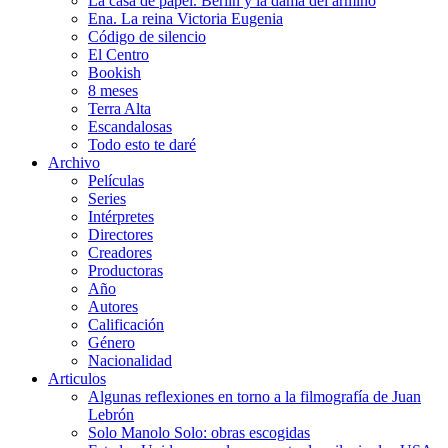
La casa de papel. Berlín y la dama del armiño
Ena. La reina Victoria Eugenia
Código de silencio
El Centro
Bookish
8 meses
Terra Alta
Escandalosas
Todo esto te daré
Archivo
Películas
Series
Intérpretes
Directores
Creadores
Productoras
Año
Autores
Calificación
Género
Nacionalidad
Articulos
Algunas reflexiones en torno a la filmografía de Juan
Lebrón
Solo Manolo Solo: obras escogidas