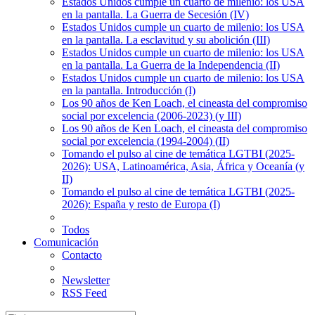
Estados Unidos cumple un cuarto de milenio: los USA
en la pantalla. La Guerra de Secesión (IV)
Estados Unidos cumple un cuarto de milenio: los USA
en la pantalla. La esclavitud y su abolición (III)
Estados Unidos cumple un cuarto de milenio: los USA
en la pantalla. La Guerra de la Independencia (II)
Estados Unidos cumple un cuarto de milenio: los USA
en la pantalla. Introducción (I)
Los 90 años de Ken Loach, el cineasta del compromiso
social por excelencia (2006-2023) (y III)
Los 90 años de Ken Loach, el cineasta del compromiso
social por excelencia (1994-2004) (II)
Tomando el pulso al cine de temática LGTBI (2025-
2026): USA, Latinoamérica, Asia, África y Oceanía (y
II)
Tomando el pulso al cine de temática LGTBI (2025-
2026): España y resto de Europa (I)
Todos
Comunicación
Contacto
Newsletter
RSS Feed