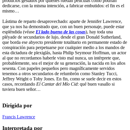
productos gestados por quienes ruedan películas como podrían
dedicarse, con la misma intención, a fabricar embutidos: el fin es el
mismo…
Lástima de reparto desaprovechado: aparte de Jennifer Lawrence,
que ya nos ha demostrado que, con un buen personaje, puede estar
espléndida (véase
El lado bueno de las cosas
), hay toda una
pléyade de secundarios de lujo, desde el gran Donald Sutherland,
que borda ese abyecto presidente totalitario en permanente estado de
conspiración para perpetuarse por cualquier medio a los mandos de
esta dictadura de plexiglás, hasta Philip Seymour Hoffman, un actor
al que no recordamos haberle visto mal nunca, un intérprete que,
probablemente, sea el mejor de su generación, la nacida en los años
sesenta. Con papeles pequeños pero magníficamente servidos
tenemos a otros secundarios de relumbrón como Stanley Tucci,
Jeffrey Wright o Toby Jones. En fin, como se suele decir en estos
casos, recordando
El Cantar del Mío Cid
: qué buen vasallo si
tuviera buen señor…
Dirigida por
Francis Lawrence
Interpretada por