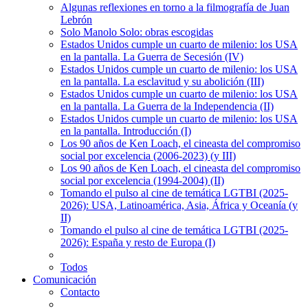
Algunas reflexiones en torno a la filmografía de Juan
Lebrón
Solo Manolo Solo: obras escogidas
Estados Unidos cumple un cuarto de milenio: los USA
en la pantalla. La Guerra de Secesión (IV)
Estados Unidos cumple un cuarto de milenio: los USA
en la pantalla. La esclavitud y su abolición (III)
Estados Unidos cumple un cuarto de milenio: los USA
en la pantalla. La Guerra de la Independencia (II)
Estados Unidos cumple un cuarto de milenio: los USA
en la pantalla. Introducción (I)
Los 90 años de Ken Loach, el cineasta del compromiso
social por excelencia (2006-2023) (y III)
Los 90 años de Ken Loach, el cineasta del compromiso
social por excelencia (1994-2004) (II)
Tomando el pulso al cine de temática LGTBI (2025-
2026): USA, Latinoamérica, Asia, África y Oceanía (y
II)
Tomando el pulso al cine de temática LGTBI (2025-
2026): España y resto de Europa (I)
Todos
Comunicación
Contacto