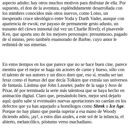
aspecto adulto; hay otros muchos motivos para disfrutar de ella. Por
supuesto, el don de la aventura, espléndidamente desarrollada con
los mimbres conocidos más otros nuevos, como Lotso, un
inesperado cruce ideológico entre Yoda y Darth Vader, aunque con
apariencia de ewok; ese payaso de permanente gesto adusto, un
trasunto del clown inmortal (tal vez un Charlie Rivel); el pisaverde
Ken, que aporta uno de los mejores personajes: presuntuoso, pagado
de sí mismo, pero también enamorado de Barbie, cuyo amor le
redimirá de sus miserias.
En estos tiempos en los que parece que no se hace buen cine, parece
mentira que el mejor se haga sin actores de carne y hueso, sólo con
el talento de sus autores y un disco duro que, eso sí, resulta ser tan
feraz como el
humus
del que decía Tolkien que extraía sus universos
de fantasía. Lástima que John Lasseter, padre de la saga y
boss
de
Pixar, dé por terminada la serie más talentosa que se haya hecho en
animación digital. Claro que, pensándolo bien, mejor será dejarlo
aquí; quién sabe si eventuales nuevas aportaciones no caerían en los
defectos que ya han aquejado a homólogos como
Shrek
o
Ice Age
.
Porque no hay plano que pueda superar a esa mano de Woody
diciendo adiós, ¡ay!, a estos días azules, a este sol de la infancia, el
abierto, melancólico, póstumo verso machadiano.