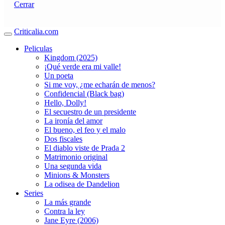
Cerrar
Criticalia.com
Peliculas
Kingdom (2025)
¡Qué verde era mi valle!
Un poeta
Si me voy, ¿me echarán de menos?
Confidencial (Black bag)
Hello, Dolly!
El secuestro de un presidente
La ironía del amor
El bueno, el feo y el malo
Dos fiscales
El diablo viste de Prada 2
Matrimonio original
Una segunda vida
Minions & Monsters
La odisea de Dandelion
Series
La más grande
Contra la ley
Jane Eyre (2006)