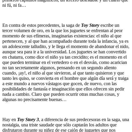
ni fú, ni fa…
En contra de estos precedentes, la saga de
Toy Story
escribe un
tercer volumen de oro, en la que los juguetes se enfrentan al peor
momento de sus efímeras, imaginarias existencias: el niño al que
pertenecen, y al que han acompañado durante toda la infancia, ya es
un adolescente talludito, y le llega el momento de abandonar el nido,
aunque sea para ir a la universidad. Los juguetes se han convertido
en chatarra, como dice el niño ya tan crecidito; es el momento en el
que pueden terminar en el vertedero o en el desván, como acarician
no tan secretamente algunos, pensando en un segundo aliento
cuando, ¡ay!, el niño al que sirvieron, al que tanto quisieron y que
tanto les quiso, se convierta en el hombre que algún día será y traiga
a este mundo a nuevos vástagos que gocen, de nuevo, con las
posibilidades de fantasía e imaginación que ellos ofrecen sin pedir
nada a cambio. Claro que pueden ocurrir otras muchas cosas, y
algunas no precisamente buenas…
Hay en
Toy Story 3
, a diferencia de sus predecesoras en la saga, una
nostalgia, una triste saudade que sólo captarán los adultos que
disfrutaron durante su niñez de ese cajón de juguetes que nos