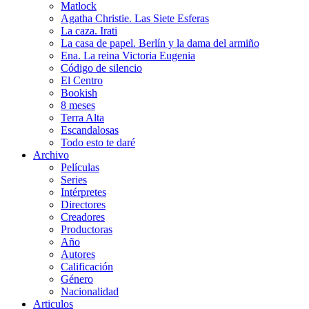
Matlock
Agatha Christie. Las Siete Esferas
La caza. Irati
La casa de papel. Berlín y la dama del armiño
Ena. La reina Victoria Eugenia
Código de silencio
El Centro
Bookish
8 meses
Terra Alta
Escandalosas
Todo esto te daré
Archivo
Películas
Series
Intérpretes
Directores
Creadores
Productoras
Año
Autores
Calificación
Género
Nacionalidad
Articulos