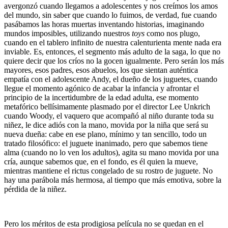
avergonzó cuando llegamos a adolescentes y nos creímos los amos
del mundo, sin saber que cuando lo fuimos, de verdad, fue cuando
pasábamos las horas muertas inventando historias, imaginando
mundos imposibles, utilizando nuestros
toys
como nos plugo,
cuando en el tablero infinito de nuestra calenturienta mente nada era
inviable. Es, entonces, el segmento más adulto de la saga, lo que no
quiere decir que los críos no la gocen igualmente. Pero serán los más
mayores, esos padres, esos abuelos, los que sientan auténtica
empatía con el adolescente Andy, el dueño de los juguetes, cuando
llegue el momento agónico de acabar la infancia y afrontar el
principio de la incertidumbre de la edad adulta, ese momento
metafórico bellísimamente plasmado por el director Lee Unkrich
cuando Woody, el vaquero que acompañó al niño durante toda su
niñez, le dice adiós con la mano, movida por la niña que será su
nueva dueña: cabe en ese plano, mínimo y tan sencillo, todo un
tratado filosófico: el juguete inanimado, pero que sabemos tiene
alma (cuando no lo ven los adultos), agita su mano movida por una
cría, aunque sabemos que, en el fondo, es él quien la mueve,
mientras mantiene el rictus congelado de su rostro de juguete. No
hay una parábola más hermosa, al tiempo que más emotiva, sobre la
pérdida de la niñez.
Pero los méritos de esta prodigiosa película no se quedan en el