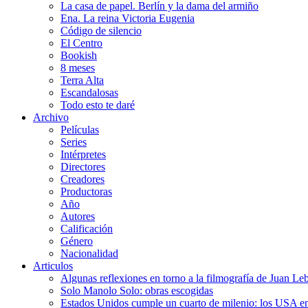
La casa de papel. Berlín y la dama del armiño
Ena. La reina Victoria Eugenia
Código de silencio
El Centro
Bookish
8 meses
Terra Alta
Escandalosas
Todo esto te daré
Archivo
Películas
Series
Intérpretes
Directores
Creadores
Productoras
Año
Autores
Calificación
Género
Nacionalidad
Articulos
Algunas reflexiones en torno a la filmografía de Juan Le
Solo Manolo Solo: obras escogidas
Estados Unidos cumple un cuarto de milenio: los USA en 