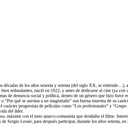
as décadas de los años sesenta y setenta (del siglo XX, se entiende…), 
s bien redundantes, nació en 1922, y antes de dedicarse al cine (ya con 
mas de denuncia social y política, dentro de un género que hizo furor en
 o “Por qué se asesina a un magistrado” son buena muestra de su caráct
l carácter progresista de películas como “Los profesionales” y “Grupo sa
ida del líder.
oso, máxime con el tono anarco-comunista que destilaba el filme. Intere
 de Sergio Leone, para después participar, durante los años setenta, en 