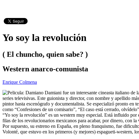
Yo soy la revolución
( El chuncho, quien sabe? )
Western anarco-comunista
Enrique Colmena
Damiano Damiani fue un interesante cineasta italiano de l
series televisivas. Este guionista y director, con nombre y apellido má
pintor hasta escenógrafo y documentalista. Se especializó pronto en te
como “Confesiones de un comisario”, “El caso está cerrado, olvídelo”
“Yo soy la revolución” es un western muy especial. Está influido por e
filas de los revolucionarios mexicanos para acabar, por dinero, con la v
Por supuesto, su estreno en España, en pleno franquismo, fue dificult
Volonté, que estuvo en los primeros (y mejores) espagueti-western, los