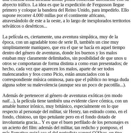
abyecto tráfico. La idea es que la expedición de Fergusson llegue
primero y coloque la bandera del Reino Unido, para impedirlo. Ello
supone recorrer 4.000 millas por el continente africano,
atravesándolo de este a la oeste, a lo largo de inexplorados territorios
selváticos o desérticos...
La película es, ciertamente, una aventura simpática, muy de la
época, con un agradable tono de serie B, también un cine muy
simplistamente maniqueo, que era el que se hacía en aquel tiempo
dentro del género de aventuras, donde los buenos y los malos
estaban muy claramente delimitados, sin posibilidad de que unos u
otros se comportaran de forma distinta a como eran presentados; de
hecho, cada vez que aparecen los malos, aparte de ser todos
malencarados y feos como Picio, están anunciados con la
correspondiente música ominosa, para que el público no tenga duda
alguna sobre su malevolencia (aunque sea un poco de pacotilla...).
Además de pertenecer al género de aventuras exóticas (en modo
naif...), la película tiene también una evidente clave cómica, con un
amable humor irónico, muy británico, especialmente en lo que
respecto al personaje del militar, sir Henry, tan estirado como, en el
fondo, chistoso, un tipo petulante pero en el fondo dotado de
involuntaria gracia... Y es que el buen perfilado de los personajes es
un acierto del film: además del militar, tan redicho y pomposo, el
más llamativo quizá sea el del periodista yanqui O’Shay, un tipo