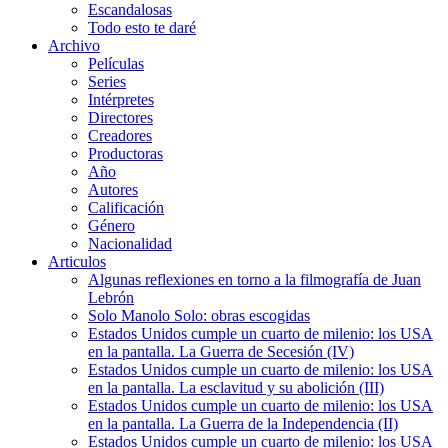
Escandalosas
Todo esto te daré
Archivo
Películas
Series
Intérpretes
Directores
Creadores
Productoras
Año
Autores
Calificación
Género
Nacionalidad
Articulos
Algunas reflexiones en torno a la filmografía de Juan
Lebrón
Solo Manolo Solo: obras escogidas
Estados Unidos cumple un cuarto de milenio: los USA
en la pantalla. La Guerra de Secesión (IV)
Estados Unidos cumple un cuarto de milenio: los USA
en la pantalla. La esclavitud y su abolición (III)
Estados Unidos cumple un cuarto de milenio: los USA
en la pantalla. La Guerra de la Independencia (II)
Estados Unidos cumple un cuarto de milenio: los USA