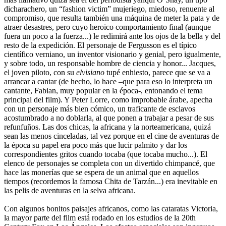
dicharachero, un “fashion victim” mujeriego, miedoso, renuente al
compromiso, que resulta también una máquina de meter la pata y de
atraer desastres, pero cuyo heroico comportamiento final (aunque
fuera un poco a la fuerza...) le redimirá ante los ojos de la bella y del
resto de la expedición. El personaje de Fergusson es el típico
científico verniano, un inventor visionario y genial, pero igualmente,
y sobre todo, un responsable hombre de ciencia y honor... Jacques,
el joven piloto, con su
elvisiano
tupé enhiesto, parece que se va a
arrancar a cantar (de hecho, lo hace –que para eso lo interpreta un
cantante, Fabian, muy popular en la época-, entonando el tema
principal del film). Y Peter Lorre, como improbable árabe, apecha
con un personaje más bien cómico, un traficante de esclavos
acostumbrado a no doblarla, al que ponen a trabajar a pesar de sus
refunfuños. Las dos chicas, la africana y la norteamericana, quizá
sean las menos cinceladas, tal vez porque en el cine de aventuras de
la época su papel era poco más que lucir palmito y dar los
correspondientes gritos cuando tocaba (que tocaba mucho...). El
elenco de personajes se completa con un divertido chimpancé, que
hace las monerías que se espera de un animal que en aquellos
tiempos (recordemos la famosa Chita de Tarzán...) era inevitable en
las pelis de aventuras en la selva africana.
Con algunos bonitos paisajes africanos, como las cataratas Victoria,
la mayor parte del film está rodado en los estudios de la 20th