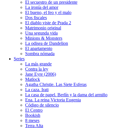
El secuestro de un presidente
La ironía del amor
El bueno, el feo y el malo
Dos fiscales
El diablo viste de Prada 2
Matrimonio original
Una segunda vida
Minions & Monsters
La odisea de Dandelion
El apartamento
Sombra nómada
Series
La más grande
Contra la ley
Jane Eyre (2006)
Matlock
Agatha Christie. Las Siete Esferas
La caza. Irati
La casa de papel. Berlín y la dama del armiño
Ena. La reina Victoria Eugenia
Código de silencio
El Centro
Bookish
8 meses
Terra Alta