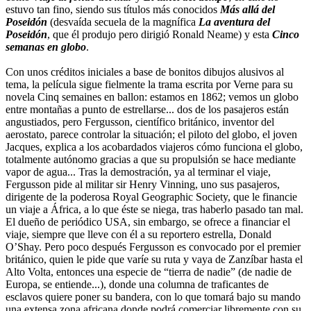
estuvo tan fino, siendo sus títulos más conocidos
Más allá del
Poseidón
(desvaída secuela de la magnífica
La aventura del
Poseidón
, que él produjo pero dirigió Ronald Neame) y esta
Cinco
semanas en globo
.
Con unos créditos iniciales a base de bonitos dibujos alusivos al
tema, la película sigue fielmente la trama escrita por Verne para su
novela Cinq semaines en ballon: estamos en 1862; vemos un globo
entre montañas a punto de estrellarse... dos de los pasajeros están
angustiados, pero Fergusson, científico británico, inventor del
aerostato, parece controlar la situación; el piloto del globo, el joven
Jacques, explica a los acobardados viajeros cómo funciona el globo,
totalmente autónomo gracias a que su propulsión se hace mediante
vapor de agua... Tras la demostración, ya al terminar el viaje,
Fergusson pide al militar sir Henry Vinning, uno sus pasajeros,
dirigente de la poderosa Royal Geographic Society, que le financie
un viaje a África, a lo que éste se niega, tras haberlo pasado tan mal.
El dueño de periódico USA, sin embargo, se ofrece a financiar el
viaje, siempre que lleve con él a su reportero estrella, Donald
O’Shay. Pero poco después Fergusson es convocado por el premier
británico, quien le pide que varíe su ruta y vaya de Zanzíbar hasta el
Alto Volta, entonces una especie de “tierra de nadie” (de nadie de
Europa, se entiende...), donde una columna de traficantes de
esclavos quiere poner su bandera, con lo que tomará bajo su mando
una extensa zona africana donde podrá comerciar libremente con su