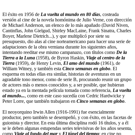
El éxito en 1956 de
La vuelta al mundo en 80 días
, costeada
versión al cine de la novela homónima de Julio Verne, con dirección
de Michael Anderson, un elenco de lo más apañado (David Niven,
Cantinflas, John Gielgud, Shirley MacLaine, Frank Sinatra, Charles
Boyer, Marlene Dietrich...), y que multiplicó por siete su
presupuesto, dio alas al cine norteamericano para hacer una serie de
adaptaciones de la obra verniana durante los siguientes años,
intentando reeditar ese mismo campanazo, con títulos como
De la
Tierra a la Luna
(1958), de Byron Haskin,
Viaje al centro de la
Tierra
(1959), de Henry Levin,
El amo del mundo
(1961), de
William Witney, y también esta
Cinco semanas en globo
. El
esquema en todas ellas era similar, historias de aventuras en un
agradable tono menor, como de serie B, procurando reunir un grupo
de actores más o menos conocidos y, a ser posible, que hubieran
estado ya en la mentada película tomada como referencia,
La vuelta
al mundo...
, como en este caso sucedía con Cedric Hardwicke y
Peter Lorre, que también trabajaron en
Cinco semanas en globo
.
El neoyorquino Irwin Allen (1916-1991) fue esencialmente
productor, pero también se desempeñó, y con éxito, en las facetas de
guionista y director. En esta última disciplina rodó 16 títulos, y a él
se le deben algunas estupendas series televisivas de los años sesenta,
como
Viaje al fondo del mar
y
El túnel del tiempo
; en cine no