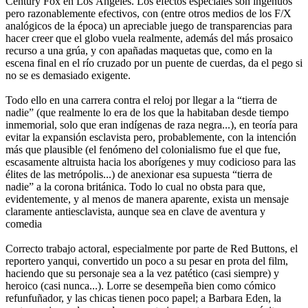
Century Fox en Los Ángeles. Los efectos especiales son ingenuos
pero razonablemente efectivos, con (entre otros medios de los F/X
analógicos de la época) un apreciable juego de transparencias para
hacer creer que el globo vuela realmente, además del más prosaico
recurso a una grúa, y con apañadas maquetas que, como en la
escena final en el río cruzado por un puente de cuerdas, da el pego si
no se es demasiado exigente.
Todo ello en una carrera contra el reloj por llegar a la “tierra de
nadie” (que realmente lo era de los que la habitaban desde tiempo
inmemorial, solo que eran indígenas de raza negra...), en teoría para
evitar la expansión esclavista pero, probablemente, con la intención
más que plausible (el fenómeno del colonialismo fue el que fue,
escasamente altruista hacia los aborígenes y muy codicioso para las
élites de las metrópolis...) de anexionar esa supuesta “tierra de
nadie” a la corona británica. Todo lo cual no obsta para que,
evidentemente, y al menos de manera aparente, exista un mensaje
claramente antiesclavista, aunque sea en clave de aventura y
comedia
Correcto trabajo actoral, especialmente por parte de Red Buttons, el
reportero yanqui, convertido un poco a su pesar en prota del film,
haciendo que su personaje sea a la vez patético (casi siempre) y
heroico (casi nunca...). Lorre se desempeña bien como cómico
refunfuñador, y las chicas tienen poco papel; a Barbara Eden, la