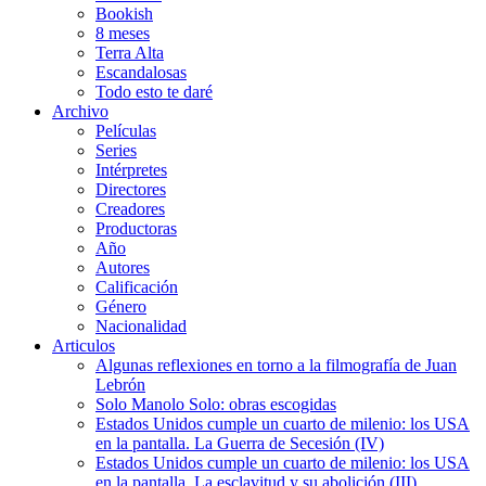
Bookish
8 meses
Terra Alta
Escandalosas
Todo esto te daré
Archivo
Películas
Series
Intérpretes
Directores
Creadores
Productoras
Año
Autores
Calificación
Género
Nacionalidad
Articulos
Algunas reflexiones en torno a la filmografía de Juan
Lebrón
Solo Manolo Solo: obras escogidas
Estados Unidos cumple un cuarto de milenio: los USA
en la pantalla. La Guerra de Secesión (IV)
Estados Unidos cumple un cuarto de milenio: los USA
en la pantalla. La esclavitud y su abolición (III)