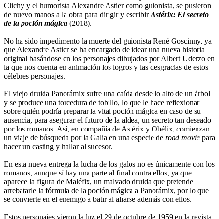
Clichy y el humorista Alexandre Astier como guionista, se pusieron
de nuevo manos a la obra para dirigir y escribir
Astérix: El secreto
de la poción mágica
(2018).
No ha sido impedimento la muerte del guionista René Goscinny, ya
que Alexandre Astier se ha encargado de idear una nueva historia
original basándose en los personajes dibujados por Albert Uderzo en
la que nos cuenta en animación los logros y las desgracias de estos
célebres personajes.
El viejo druida Panorámix sufre una caída desde lo alto de un árbol
y se produce una torcedura de tobillo, lo que le hace reflexionar
sobre quién podría preparar la vital poción mágica en caso de su
ausencia, para asegurar el futuro de la aldea, un secreto tan deseado
por los romanos. Así, en compañía de Astérix y Obélix, comienzan
un viaje de búsqueda por la Galia en una especie de
road movie
para
hacer un casting y hallar al sucesor.
En esta nueva entrega la lucha de los galos no es únicamente con los
romanos, aunque sí hay una parte al final contra ellos, ya que
aparece la figura de Maléfix, un malvado druida que pretende
arrebatarle la fórmula de la poción mágica a Panorámix, por lo que
se convierte en el enemigo a batir al aliarse además con ellos.
Estos personajes vieron la luz el 29 de octubre de 1959 en la revista