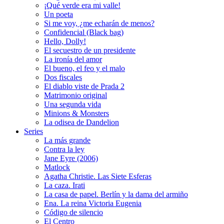
¡Qué verde era mi valle!
Un poeta
Si me voy, ¿me echarán de menos?
Confidencial (Black bag)
Hello, Dolly!
El secuestro de un presidente
La ironía del amor
El bueno, el feo y el malo
Dos fiscales
El diablo viste de Prada 2
Matrimonio original
Una segunda vida
Minions & Monsters
La odisea de Dandelion
Series
La más grande
Contra la ley
Jane Eyre (2006)
Matlock
Agatha Christie. Las Siete Esferas
La caza. Irati
La casa de papel. Berlín y la dama del armiño
Ena. La reina Victoria Eugenia
Código de silencio
El Centro