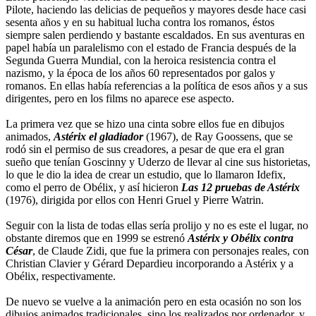
Pilote, haciendo las delicias de pequeños y mayores desde hace casi
sesenta años y en su habitual lucha contra los romanos, éstos
siempre salen perdiendo y bastante escaldados. En sus aventuras en
papel había un paralelismo con el estado de Francia después de la
Segunda Guerra Mundial, con la heroica resistencia contra el
nazismo, y la época de los años 60 representados por galos y
romanos. En ellas había referencias a la política de esos años y a sus
dirigentes, pero en los films no aparece ese aspecto.
La primera vez que se hizo una cinta sobre ellos fue en dibujos
animados,
Astérix el gladiador
(1967), de Ray Goossens, que se
rodó sin el permiso de sus creadores, a pesar de que era el gran
sueño que tenían Goscinny y Uderzo de llevar al cine sus historietas,
lo que le dio la idea de crear un estudio, que lo llamaron Idefix,
como el perro de Obélix, y así hicieron
Las 12 pruebas de Astérix
(1976), dirigida por ellos con Henri Gruel y Pierre Watrin.
Seguir con la lista de todas ellas sería prolijo y no es este el lugar, no
obstante diremos que en 1999 se estrenó
Astérix y Obélix contra
César
, de Claude Zidi, que fue la primera con personajes reales, con
Christian Clavier y Gérard Depardieu incorporando a Astérix y a
Obélix, respectivamente.
De nuevo se vuelve a la animación pero en esta ocasión no son los
dibujos animados tradicionales, sino los realizados por ordenador, y