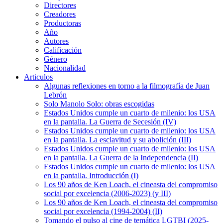
Directores
Creadores
Productoras
Año
Autores
Calificación
Género
Nacionalidad
Articulos
Algunas reflexiones en torno a la filmografía de Juan
Lebrón
Solo Manolo Solo: obras escogidas
Estados Unidos cumple un cuarto de milenio: los USA
en la pantalla. La Guerra de Secesión (IV)
Estados Unidos cumple un cuarto de milenio: los USA
en la pantalla. La esclavitud y su abolición (III)
Estados Unidos cumple un cuarto de milenio: los USA
en la pantalla. La Guerra de la Independencia (II)
Estados Unidos cumple un cuarto de milenio: los USA
en la pantalla. Introducción (I)
Los 90 años de Ken Loach, el cineasta del compromiso
social por excelencia (2006-2023) (y III)
Los 90 años de Ken Loach, el cineasta del compromiso
social por excelencia (1994-2004) (II)
Tomando el pulso al cine de temática LGTBI (2025-