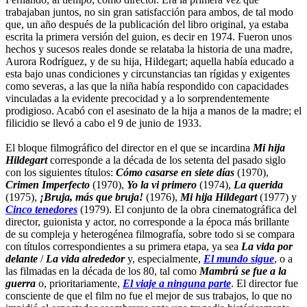
trabajaban juntos, no sin gran satisfacción para ambos, de tal modo
que, un año después de la publicación del libro original, ya estaba
escrita la primera versión del guion, es decir en 1974. Fueron unos
hechos y sucesos reales donde se relataba la historia de una madre,
Aurora Rodríguez, y de su hija, Hildegart; aquella había educado a
esta bajo unas condiciones y circunstancias tan rígidas y exigentes
como severas, a las que la niña había respondido con capacidades
vinculadas a la evidente precocidad y a lo sorprendentemente
prodigioso. Acabó con el asesinato de la hija a manos de la madre; el
filicidio se llevó a cabo el 9 de junio de 1933.
El bloque filmográfico del director en el que se incardina
Mi hija
Hildegart
corresponde a la década de los setenta del pasado siglo
con los siguientes títulos:
Cómo casarse en siete días
(1970),
Crimen Imperfecto
(1970),
Yo la vi primero
(1974),
La querida
(1975),
¡Bruja, más que bruja!
(1976),
Mi hija Hildegart
(1977) y
Cinco tenedores
(1979). El conjunto de la obra cinematográfica del
director, guionista y actor, no corresponde a la época más brillante
de su compleja y heterogénea filmografía, sobre todo si se compara
con títulos correspondientes a su primera etapa, ya sea
La vida por
delante
/
La vida alrededor
y, especialmente,
El mundo sigue
, o a
las filmadas en la década de los 80, tal como
Mambrú se fue a la
guerra
o, prioritariamente,
El viaje a ninguna parte
. El director fue
consciente de que el film no fue el mejor de sus trabajos, lo que no