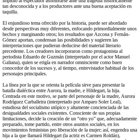
impidió al espectador asombrarse ante una tragedia históricamente
tan desconocida y a los productores ante una buena aceptación en
taquilla.
El enjundioso tema ofrecido por la historia, puede ser abordado
desde perspectivas muy diferentes, enfocando primordialmente unos
hechos y marginando otros; los resultados que Azcona y Fernán-
Gómez aportan, condensan las posibilidades y sugieren las
interpretaciones que pudieran deducirse del material literario
precedente. Los creadores incorporaron como protagonista al
periodista Eduardo de Guzmán (interpretado por el actor Manuel
Galiana), quien se erigía en narrador omnisciente como buen
conocedor de los sucesos y, al tiempo, entrevistador habitual de los
personajes principales.
La línea por la que se orienta la película sirve para presentar la
batalla dialéctica entre Aurora, la madre, e Hildegart, la hija.
Centrada en este motivo, se parte del personaje de la madre, Aurora
Rodríguez Carballeira (interpretado por Amparo Soler Leal),
estudiosa del socialismo utópico y altamente concienciada de las
desigualdades sociales existentes. Consciente de sus propias
limitaciones, decide la creación de un “otro yo” que, adecuadamente
preparado, tome partido, entre otros asuntos sociales, en los
movimientos feministas pro liberación de la mujer; así, engendra una
hija a la que llamará Hildegart (la actriz es Carmen Roldán),