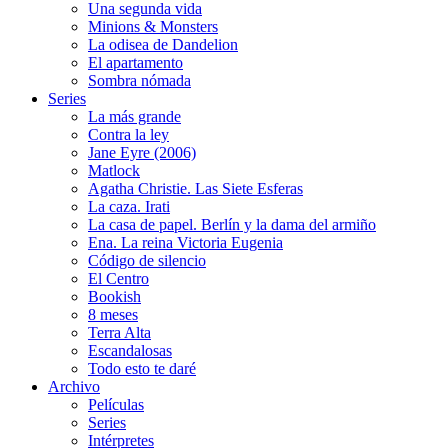
Una segunda vida
Minions & Monsters
La odisea de Dandelion
El apartamento
Sombra nómada
Series
La más grande
Contra la ley
Jane Eyre (2006)
Matlock
Agatha Christie. Las Siete Esferas
La caza. Irati
La casa de papel. Berlín y la dama del armiño
Ena. La reina Victoria Eugenia
Código de silencio
El Centro
Bookish
8 meses
Terra Alta
Escandalosas
Todo esto te daré
Archivo
Películas
Series
Intérpretes