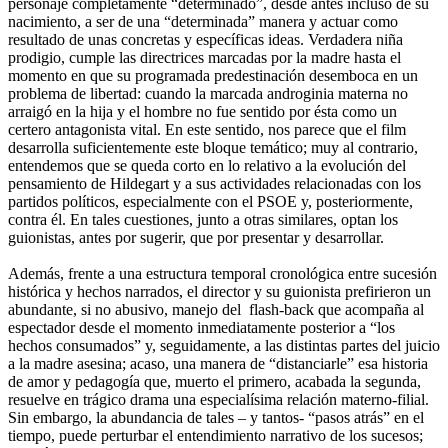
personaje completamente “determinado”, desde antes incluso de su
nacimiento, a ser de una “determinada” manera y actuar como
resultado de unas concretas y específicas ideas. Verdadera niña
prodigio, cumple las directrices marcadas por la madre hasta el
momento en que su programada predestinación desemboca en un
problema de libertad: cuando la marcada androginia materna no
arraigó en la hija y el hombre no fue sentido por ésta como un
certero antagonista vital. En este sentido, nos parece que el film
desarrolla suficientemente este bloque temático; muy al contrario,
entendemos que se queda corto en lo relativo a la evolución del
pensamiento de Hildegart y a sus actividades relacionadas con los
partidos políticos, especialmente con el PSOE y, posteriormente,
contra él. En tales cuestiones, junto a otras similares, optan los
guionistas, antes por sugerir, que por presentar y desarrollar.
Además, frente a una estructura temporal cronológica entre sucesión
histórica y hechos narrados, el director y su guionista prefirieron un
abundante, si no abusivo, manejo del flash-back que acompaña al
espectador desde el momento inmediatamente posterior a “los
hechos consumados” y, seguidamente, a las distintas partes del juicio
a la madre asesina; acaso, una manera de “distanciarle” esa historia
de amor y pedagogía que, muerto el primero, acabada la segunda,
resuelve en trágico drama una especialísima relación materno-filial.
Sin embargo, la abundancia de tales – y tantos- “pasos atrás” en el
tiempo, puede perturbar el entendimiento narrativo de los sucesos;