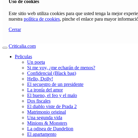
Uso de cookies
Este sitio web utiliza cookies para que usted tenga la mejor exper
nuestra
política de cookies
, pinche el enlace para mayor informaci
Cerrar
Criticalia.com
Peliculas
Un poeta
Si me voy, ¿me echarán de menos?
Confidencial (Black bag)
Hello, Dolly!
El secuestro de un presidente
La ironía del amor
El bueno, el feo y el malo
Dos fiscales
El diablo viste de Prada 2
Matrimonio original
Una segunda vida
Minions & Monsters
La odisea de Dandelion
El apartamento