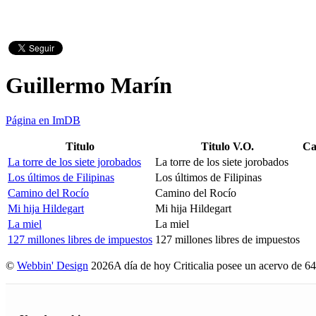
Guillermo Marín
Página en ImDB
Titulo
Titulo V.O.
Ca
La torre de los siete jorobados
La torre de los siete jorobados
Los últimos de Filipinas
Los últimos de Filipinas
Camino del Rocío
Camino del Rocío
Mi hija Hildegart
Mi hija Hildegart
La miel
La miel
127 millones libres de impuestos
127 millones libres de impuestos
©
Webbin' Design
2026
A día de hoy Criticalia posee un acervo de 64