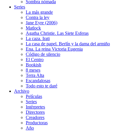
Sombra nómada
Series
La más grande
Contra la ley
Jane Eyre (2006)
Matlock
Agatha Christie. Las Siete Esferas
La caza. Irati
La casa de papel. Berlín y la dama del armiño
Ena. La reina Victoria Eugenia
Código de silencio
El Centro
Bookish
8 meses
Terra Alta
Escandalosas
Todo esto te daré
Archivo
Películas
Series
Intérpretes
Directores
Creadores
Productoras
Año