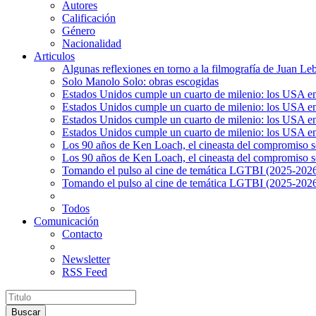
Autores
Calificación
Género
Nacionalidad
Articulos
Algunas reflexiones en torno a la filmografía de Juan Le
Solo Manolo Solo: obras escogidas
Estados Unidos cumple un cuarto de milenio: los USA en 
Estados Unidos cumple un cuarto de milenio: los USA en la
Estados Unidos cumple un cuarto de milenio: los USA en 
Estados Unidos cumple un cuarto de milenio: los USA en l
Los 90 años de Ken Loach, el cineasta del compromiso so
Los 90 años de Ken Loach, el cineasta del compromiso so
Tomando el pulso al cine de temática LGTBI (2025-2026)
Tomando el pulso al cine de temática LGTBI (2025-2026)
Todos
Comunicación
Contacto
Newsletter
RSS Feed
Buscar