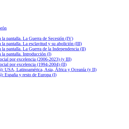
brón
la pantalla. La Guerra de Secesión (IV)
 pantalla. La esclavitud y su abolición (III)
la pantalla. La Guerra de la Independencia (II)
a pantalla. Introducción (I)
cial por excelencia (2006-2023) (y III)
cial por excelencia (1994-2004) (II)
: USA, Latinoamérica, Asia, África y Oceanía (y II)
: España y resto de Europa (I)