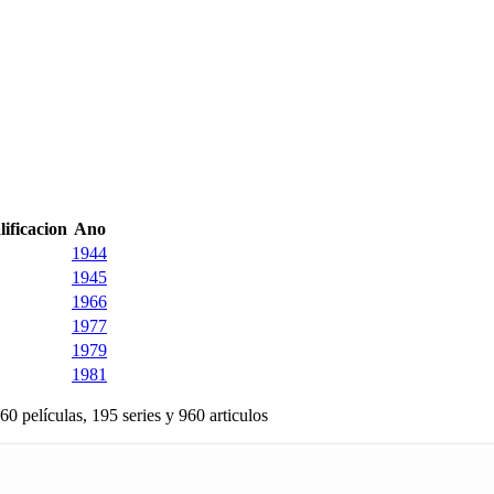
lificacion
Ano
1944
1945
1966
1977
1979
1981
60 películas, 195 series y 960 articulos