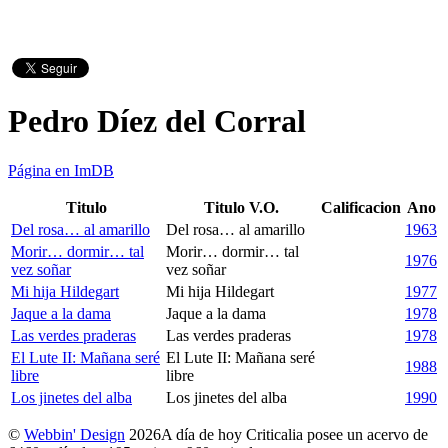
Pedro Díez del Corral
Página en ImDB
Titulo
Titulo V.O.
Calificacion
Ano
Del rosa… al amarillo
Del rosa… al amarillo
1963
Morir… dormir… tal
Morir… dormir… tal
1976
vez soñar
vez soñar
Mi hija Hildegart
Mi hija Hildegart
1977
Jaque a la dama
Jaque a la dama
1978
Las verdes praderas
Las verdes praderas
1978
El Lute II: Mañana seré
El Lute II: Mañana seré
1988
libre
libre
Los jinetes del alba
Los jinetes del alba
1990
©
Webbin' Design
2026
A día de hoy Criticalia posee un acervo de