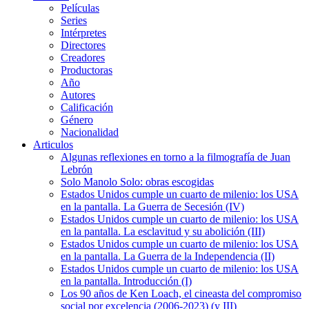
Películas
Series
Intérpretes
Directores
Creadores
Productoras
Año
Autores
Calificación
Género
Nacionalidad
Articulos
Algunas reflexiones en torno a la filmografía de Juan
Lebrón
Solo Manolo Solo: obras escogidas
Estados Unidos cumple un cuarto de milenio: los USA
en la pantalla. La Guerra de Secesión (IV)
Estados Unidos cumple un cuarto de milenio: los USA
en la pantalla. La esclavitud y su abolición (III)
Estados Unidos cumple un cuarto de milenio: los USA
en la pantalla. La Guerra de la Independencia (II)
Estados Unidos cumple un cuarto de milenio: los USA
en la pantalla. Introducción (I)
Los 90 años de Ken Loach, el cineasta del compromiso
social por excelencia (2006-2023) (y III)