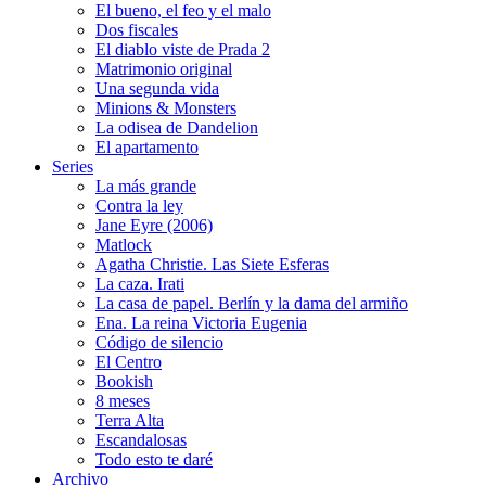
El bueno, el feo y el malo
Dos fiscales
El diablo viste de Prada 2
Matrimonio original
Una segunda vida
Minions & Monsters
La odisea de Dandelion
El apartamento
Series
La más grande
Contra la ley
Jane Eyre (2006)
Matlock
Agatha Christie. Las Siete Esferas
La caza. Irati
La casa de papel. Berlín y la dama del armiño
Ena. La reina Victoria Eugenia
Código de silencio
El Centro
Bookish
8 meses
Terra Alta
Escandalosas
Todo esto te daré
Archivo