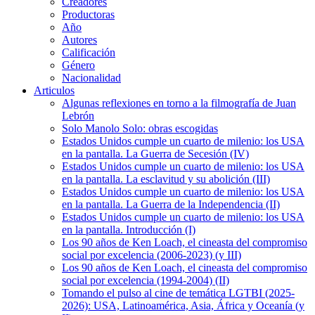
Creadores
Productoras
Año
Autores
Calificación
Género
Nacionalidad
Articulos
Algunas reflexiones en torno a la filmografía de Juan
Lebrón
Solo Manolo Solo: obras escogidas
Estados Unidos cumple un cuarto de milenio: los USA
en la pantalla. La Guerra de Secesión (IV)
Estados Unidos cumple un cuarto de milenio: los USA
en la pantalla. La esclavitud y su abolición (III)
Estados Unidos cumple un cuarto de milenio: los USA
en la pantalla. La Guerra de la Independencia (II)
Estados Unidos cumple un cuarto de milenio: los USA
en la pantalla. Introducción (I)
Los 90 años de Ken Loach, el cineasta del compromiso
social por excelencia (2006-2023) (y III)
Los 90 años de Ken Loach, el cineasta del compromiso
social por excelencia (1994-2004) (II)
Tomando el pulso al cine de temática LGTBI (2025-
2026): USA, Latinoamérica, Asia, África y Oceanía (y