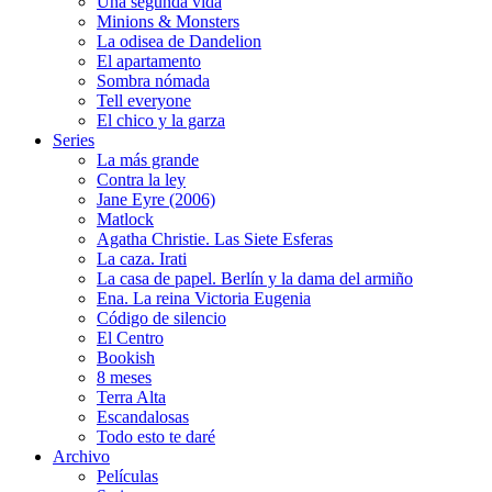
Una segunda vida
Minions & Monsters
La odisea de Dandelion
El apartamento
Sombra nómada
Tell everyone
El chico y la garza
Series
La más grande
Contra la ley
Jane Eyre (2006)
Matlock
Agatha Christie. Las Siete Esferas
La caza. Irati
La casa de papel. Berlín y la dama del armiño
Ena. La reina Victoria Eugenia
Código de silencio
El Centro
Bookish
8 meses
Terra Alta
Escandalosas
Todo esto te daré
Archivo
Películas