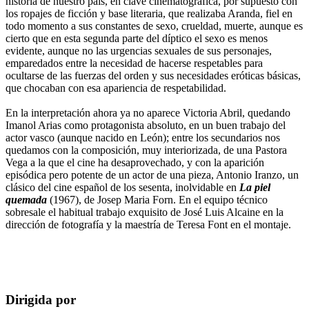
historia de nuestro país, en clave cinematográfica, por supuesto con
los ropajes de ficción y base literaria, que realizaba Aranda, fiel en
todo momento a sus constantes de sexo, crueldad, muerte, aunque es
cierto que en esta segunda parte del díptico el sexo es menos
evidente, aunque no las urgencias sexuales de sus personajes,
emparedados entre la necesidad de hacerse respetables para
ocultarse de las fuerzas del orden y sus necesidades eróticas básicas,
que chocaban con esa apariencia de respetabilidad.
En la interpretación ahora ya no aparece Victoria Abril, quedando
Imanol Arias como protagonista absoluto, en un buen trabajo del
actor vasco (aunque nacido en León); entre los secundarios nos
quedamos con la composición, muy interiorizada, de una Pastora
Vega a la que el cine ha desaprovechado, y con la aparición
episódica pero potente de un actor de una pieza, Antonio Iranzo, un
clásico del cine español de los sesenta, inolvidable en
La piel
quemada
(1967), de Josep Maria Forn. En el equipo técnico
sobresale el habitual trabajo exquisito de José Luis Alcaine en la
dirección de fotografía y la maestría de Teresa Font en el montaje.
Dirigida por