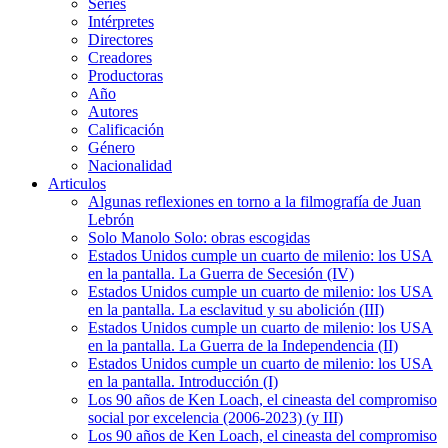
Series
Intérpretes
Directores
Creadores
Productoras
Año
Autores
Calificación
Género
Nacionalidad
Articulos
Algunas reflexiones en torno a la filmografía de Juan
Lebrón
Solo Manolo Solo: obras escogidas
Estados Unidos cumple un cuarto de milenio: los USA
en la pantalla. La Guerra de Secesión (IV)
Estados Unidos cumple un cuarto de milenio: los USA
en la pantalla. La esclavitud y su abolición (III)
Estados Unidos cumple un cuarto de milenio: los USA
en la pantalla. La Guerra de la Independencia (II)
Estados Unidos cumple un cuarto de milenio: los USA
en la pantalla. Introducción (I)
Los 90 años de Ken Loach, el cineasta del compromiso
social por excelencia (2006-2023) (y III)
Los 90 años de Ken Loach, el cineasta del compromiso