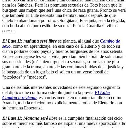
para los Sánchez. Pero las premuras sexuales de Toto hacen que le
busquen una mujer, que será una chica de raza gitana. Pronto se verá
que también El Lute necesita una hembra, años después de que
Chelo lo abandonara por otro. Otra gitana, Frasquita, será la elegida,
con boda al más puro estilo de su raza. Pero la Guardia Civil los
cerca...
El Lute II: mañana seré libre
se plantea, al igual que
Cambio de
sexo
, como un aprendizaje, en este caso de Eleuterio y de todo su
clan a portarse como payos y buenos burgueses de los años setenta.
En ese asemejarse les va la vida, pero también habrán de solucionar
sus necesidades (más bien urgencias) sexuales, sobre las que gira
gran parte de la trama, aparte de las continuas huidas de la justicia y
la búsqueda de un lugar bajo el sol en un universo hostil de
"picoletos" y "maderos".
Una de las más interesantes novedades de este segundo segmento
del díptico que conforma este film junto a la previa
El Lute:
Camina o revienta
, es, curiosamente en un autor tan directo como
Aranda, toda la relación no explícitamente erótica de Eleuterio con
su hermana Esperanza.
El Lute II: Mañana seré libre
es la cumplida finalización del ciclo
sobre el merchero más famoso de España, una nueva aportación a la