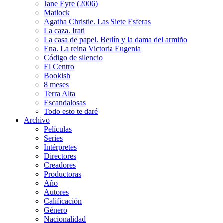
Jane Eyre (2006)
Matlock
Agatha Christie. Las Siete Esferas
La caza. Irati
La casa de papel. Berlín y la dama del armiño
Ena. La reina Victoria Eugenia
Código de silencio
El Centro
Bookish
8 meses
Terra Alta
Escandalosas
Todo esto te daré
Archivo
Películas
Series
Intérpretes
Directores
Creadores
Productoras
Año
Autores
Calificación
Género
Nacionalidad