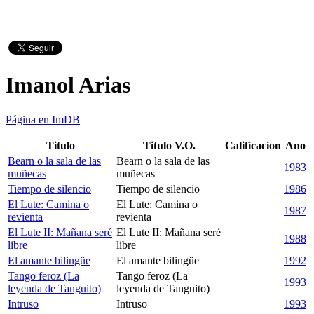
Imanol Arias
Página en ImDB
Titulo
Titulo V.O.
Calificacion
Ano
Bearn o la sala de las
Bearn o la sala de las
1983
muñecas
muñecas
Tiempo de silencio
Tiempo de silencio
1986
El Lute: Camina o
El Lute: Camina o
1987
revienta
revienta
El Lute II: Mañana seré
El Lute II: Mañana seré
1988
libre
libre
El amante bilingüe
El amante bilingüe
1992
Tango feroz (La
Tango feroz (La
1993
leyenda de Tanguito)
leyenda de Tanguito)
Intruso
Intruso
1993