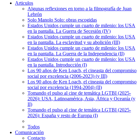
Articulos
Algunas reflexiones en torno a la filmografía de Juan
Lebrón
Solo Manolo Solo: obras escogidas
Estados Unidos cumple un cuarto de milenio: los USA
en la pantalla. La Guerra de Secesión (IV)
Estados Unidos cumple un cuarto de milenio: los USA
en la pantalla. La esclavitud y su abolición (III)
Estados Unidos cumple un cuarto de milenio: los USA
en la pantalla. La Guerra de la Independencia (II)
Estados Unidos cumple un cuarto de milenio: los USA
en la pantalla. Introducción (I)
Los 90 años de Ken Loach, el cineasta del compromiso
social por excelencia (2006-2023) (y III)
Los 90 años de Ken Loach, el cineasta del compromiso
social por excelencia (1994-2004) (II)
Tomando el pulso al cine de temática LGTBI (2025-
2026): USA, Latinoamérica, Asia, África y Oceanía (y
II)
Tomando el pulso al cine de temática LGTBI (2025-
2026): España y resto de Europa (I)
Todos
Comunicación
Contacto