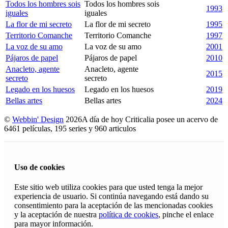
Todos los hombres sois
Todos los hombres sois
1993
iguales
iguales
La flor de mi secreto
La flor de mi secreto
1995
Territorio Comanche
Territorio Comanche
1997
La voz de su amo
La voz de su amo
2001
Pájaros de papel
Pájaros de papel
2010
Anacleto, agente
Anacleto, agente
2015
secreto
secreto
Legado en los huesos
Legado en los huesos
2019
Bellas artes
Bellas artes
2024
©
Webbin' Design
2026
A día de hoy Criticalia posee un acervo de
6461 películas, 195 series y 960 articulos
Uso de cookies
Este sitio web utiliza cookies para que usted tenga la mejor
experiencia de usuario. Si continúa navegando está dando su
consentimiento para la aceptación de las mencionadas cookies
y la aceptación de nuestra
política de cookies
, pinche el enlace
para mayor información.