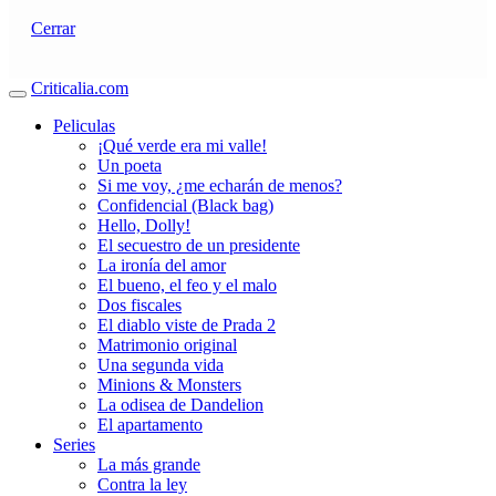
Cerrar
Criticalia.com
Peliculas
¡Qué verde era mi valle!
Un poeta
Si me voy, ¿me echarán de menos?
Confidencial (Black bag)
Hello, Dolly!
El secuestro de un presidente
La ironía del amor
El bueno, el feo y el malo
Dos fiscales
El diablo viste de Prada 2
Matrimonio original
Una segunda vida
Minions & Monsters
La odisea de Dandelion
El apartamento
Series
La más grande
Contra la ley