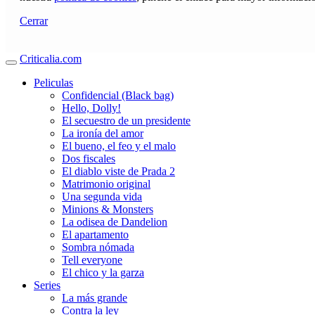
Cerrar
Criticalia.com
Peliculas
Confidencial (Black bag)
Hello, Dolly!
El secuestro de un presidente
La ironía del amor
El bueno, el feo y el malo
Dos fiscales
El diablo viste de Prada 2
Matrimonio original
Una segunda vida
Minions & Monsters
La odisea de Dandelion
El apartamento
Sombra nómada
Tell everyone
El chico y la garza
Series
La más grande
Contra la ley