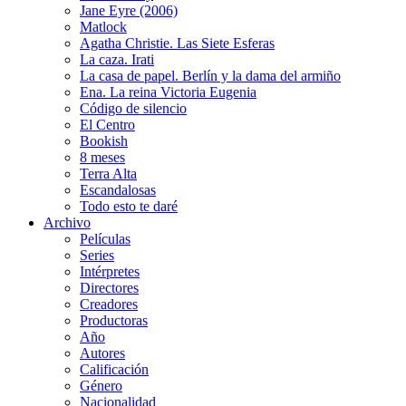
Jane Eyre (2006)
Matlock
Agatha Christie. Las Siete Esferas
La caza. Irati
La casa de papel. Berlín y la dama del armiño
Ena. La reina Victoria Eugenia
Código de silencio
El Centro
Bookish
8 meses
Terra Alta
Escandalosas
Todo esto te daré
Archivo
Películas
Series
Intérpretes
Directores
Creadores
Productoras
Año
Autores
Calificación
Género
Nacionalidad