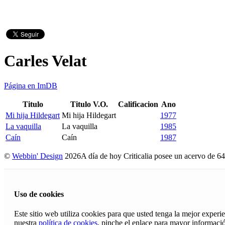
Carles Velat
Página en ImDB
Titulo
Titulo V.O.
Calificacion
Ano
Mi hija Hildegart
Mi hija Hildegart
1977
La vaquilla
La vaquilla
1985
Caín
Caín
1987
©
Webbin' Design
2026
A día de hoy Criticalia posee un acervo de 64
Uso de cookies
Este sitio web utiliza cookies para que usted tenga la mejor exper
nuestra
política de cookies
, pinche el enlace para mayor informaci