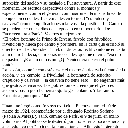
supresión del sueldo y su traslado a Fuerteventura. A partir de este
momento, los escritos despectivos contra el monarca y,
especialmente, contra el general, continuaron en la misma línea de
tiempos precedentes. Las variantes en torno al “crapuloso y
calavera” (con ejemplificaciones relativas a la prostituta La Caoba)
se pueden leer en escritos de la época o en su poemario “De
Fuerteventura a París”. Veamos un ejemplo:
“El pobre botarate de Primo de Rivera, frívolo con frivolidad
invencible y hueca por dentro y por fuera, en la carta que escribió al
director de “Le Quotidien” - ¡él, un dictador, rectificándome en carta
a un diario! - decía, entre otras necedades, que me querría “exento
de pasión”. ¡Exento de pasión! ¿Qué entenderá de eso el pobre
tonto?
La pasión, como le contesté desde el mismo diario, es la fuente de la
acción, y, en cambio, la frivolidad, la botaratería de señorito
crapuloso y calavera —la calavera no tiene seso— no engendra más
que gestos, ademanes. Los pobres tontos creen que el gesto es
acción y pasan por el cinematógrafo gesticulando. Y ladrando.
Excepto alguno que aúlla”.
Unamuno llegó como forzoso exiliado a Fuerteventura el 10 de
marzo de 1924, acompañado por el diputado Rodrigo Soriano
(Fabián Álvarez), y salió, camino de París, el 9 de julio, en exilio
voluntario. Al político se le desterró por “no tener la boca cerrada” y
al catedrático por “no tener la pluma quieta”. Allí llegó “ligero de