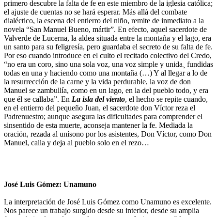
primero descubre la falta de fe en este miembro de la iglesia católica;
el ajuste de cuentas no se hará esperar. Más allá del combate
dialéctico, la escena del entierro del niño, remite de inmediato a la
novela “San Manuel Bueno, mártir”. En efecto, aquel sacerdote de
Valverde de Lucerna, la aldea situada entre la montaña y el lago, era
un santo para su feligresía, pero guardaba el secreto de su falta de fe.
Por eso cuando introduce en el culto el recitado colectivo del Credo,
“no era un coro, sino una sola voz, una voz simple y unida¸ fundidas
todas en una y haciendo como una montaña (…) Y al llegar a lo de
la resurrección de la carne y la vida perdurable, la voz de don
Manuel se zambullía, como en un lago, en la del pueblo todo, y era
que él se callaba”. En
La isla del viento
, el hecho se repite cuando,
en el entierro del pequeño Juan, el sacerdote don Víctor reza el
Padrenuestro; aunque asegura las dificultades para comprender el
sinsentido de esta muerte, aconseja mantener la fe. Mediada la
oración, rezada al unísono por los asistentes, Don Víctor, como Don
Manuel, calla y deja al pueblo solo en el rezo…
José Luis Gómez: Unamuno
La interpretación de José Luis Gómez como Unamuno es excelente.
Nos parece un trabajo surgido desde su interior, desde su amplia