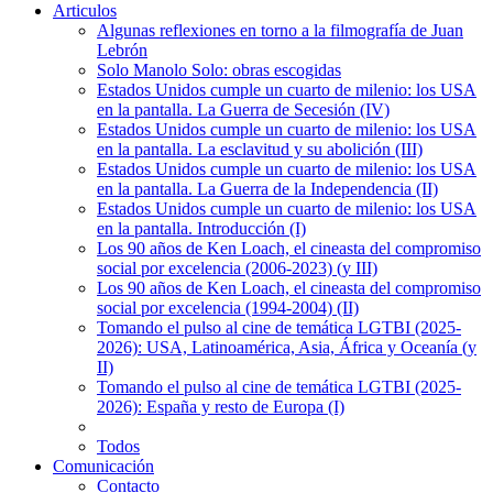
Articulos
Algunas reflexiones en torno a la filmografía de Juan
Lebrón
Solo Manolo Solo: obras escogidas
Estados Unidos cumple un cuarto de milenio: los USA
en la pantalla. La Guerra de Secesión (IV)
Estados Unidos cumple un cuarto de milenio: los USA
en la pantalla. La esclavitud y su abolición (III)
Estados Unidos cumple un cuarto de milenio: los USA
en la pantalla. La Guerra de la Independencia (II)
Estados Unidos cumple un cuarto de milenio: los USA
en la pantalla. Introducción (I)
Los 90 años de Ken Loach, el cineasta del compromiso
social por excelencia (2006-2023) (y III)
Los 90 años de Ken Loach, el cineasta del compromiso
social por excelencia (1994-2004) (II)
Tomando el pulso al cine de temática LGTBI (2025-
2026): USA, Latinoamérica, Asia, África y Oceanía (y
II)
Tomando el pulso al cine de temática LGTBI (2025-
2026): España y resto de Europa (I)
Todos
Comunicación
Contacto