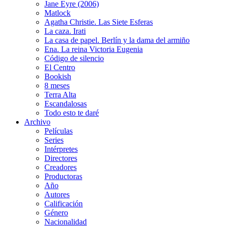
Jane Eyre (2006)
Matlock
Agatha Christie. Las Siete Esferas
La caza. Irati
La casa de papel. Berlín y la dama del armiño
Ena. La reina Victoria Eugenia
Código de silencio
El Centro
Bookish
8 meses
Terra Alta
Escandalosas
Todo esto te daré
Archivo
Películas
Series
Intérpretes
Directores
Creadores
Productoras
Año
Autores
Calificación
Género
Nacionalidad