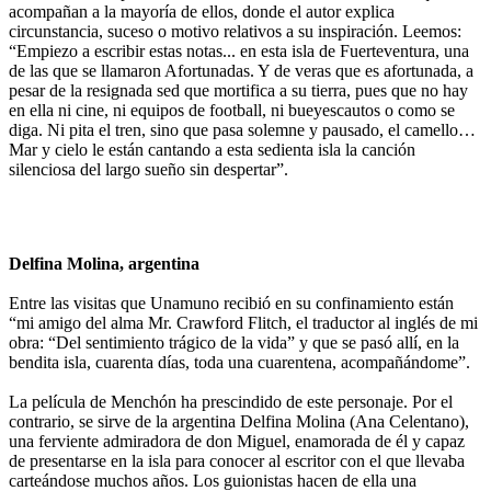
acompañan a la mayoría de ellos, donde el autor explica
circunstancia, suceso o motivo relativos a su inspiración. Leemos:
“Empiezo a escribir estas notas... en esta isla de Fuerteventura, una
de las que se llamaron Afortunadas. Y de veras que es afortunada, a
pesar de la resignada sed que mortifica a su tierra, pues que no hay
en ella ni cine, ni equipos de football, ni bueyescautos o como se
diga. Ni pita el tren, sino que pasa solemne y pausado, el camello…
Mar y cielo le están cantando a esta sedienta isla la canción
silenciosa del largo sueño sin despertar”.
Delfina Molina, argentina
Entre las visitas que Unamuno recibió en su confinamiento están
“mi amigo del alma Mr. Crawford Flitch, el traductor al inglés de mi
obra: “Del sentimiento trágico de la vida” y que se pasó allí, en la
bendita isla, cuarenta días, toda una cuarentena, acompañándome”.
La película de Menchón ha prescindido de este personaje. Por el
contrario, se sirve de la argentina Delfina Molina (Ana Celentano),
una ferviente admiradora de don Miguel, enamorada de él y capaz
de presentarse en la isla para conocer al escritor con el que llevaba
carteándose muchos años. Los guionistas hacen de ella una