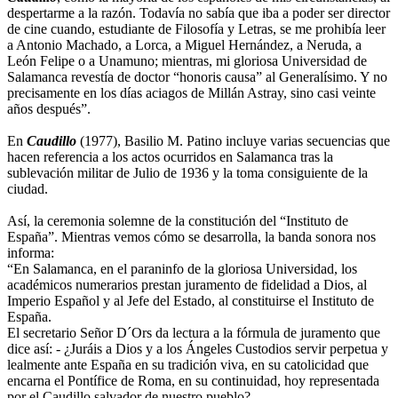
despertarme a la razón. Todavía no sabía que iba a poder ser director
de cine cuando, estudiante de Filosofía y Letras, se me prohibía leer
a Antonio Machado, a Lorca, a Miguel Hernández, a Neruda, a
León Felipe o a Unamuno; mientras, mi gloriosa Universidad de
Salamanca revestía de doctor “honoris causa” al Generalísimo. Y no
precisamente en los días aciagos de Millán Astray, sino casi veinte
años después”.
En
Caudillo
(1977), Basilio M. Patino incluye varias secuencias que
hacen referencia a los actos ocurridos en Salamanca tras la
sublevación militar de Julio de 1936 y la toma consiguiente de la
ciudad.
Así, la ceremonia solemne de la constitución del “Instituto de
España”. Mientras vemos cómo se desarrolla, la banda sonora nos
informa:
“En Salamanca, en el paraninfo de la gloriosa Universidad, los
académicos numerarios prestan juramento de fidelidad a Dios, al
Imperio Español y al Jefe del Estado, al constituirse el Instituto de
España.
El secretario Señor D´Ors da lectura a la fórmula de juramento que
dice así: - ¿Juráis a Dios y a los Ángeles Custodios servir perpetua y
lealmente ante España en su tradición viva, en su catolicidad que
encarna el Pontífice de Roma, en su continuidad, hoy representada
por el Caudillo salvador de nuestro pueblo?