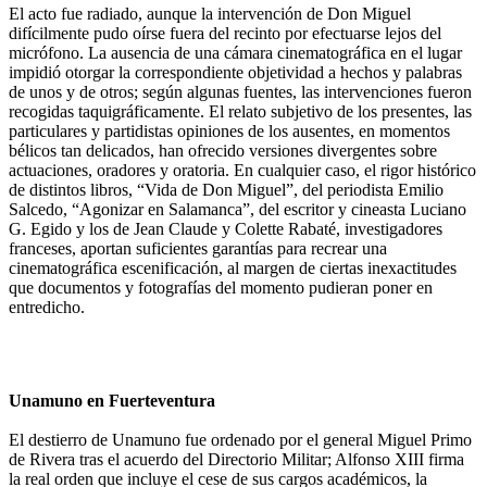
El acto fue radiado, aunque la intervención de Don Miguel
difícilmente pudo oírse fuera del recinto por efectuarse lejos del
micrófono. La ausencia de una cámara cinematográfica en el lugar
impidió otorgar la correspondiente objetividad a hechos y palabras
de unos y de otros; según algunas fuentes, las intervenciones fueron
recogidas taquigráficamente. El relato subjetivo de los presentes, las
particulares y partidistas opiniones de los ausentes, en momentos
bélicos tan delicados, han ofrecido versiones divergentes sobre
actuaciones, oradores y oratoria. En cualquier caso, el rigor histórico
de distintos libros, “Vida de Don Miguel”, del periodista Emilio
Salcedo, “Agonizar en Salamanca”, del escritor y cineasta Luciano
G. Egido y los de Jean Claude y Colette Rabaté, investigadores
franceses, aportan suficientes garantías para recrear una
cinematográfica escenificación, al margen de ciertas inexactitudes
que documentos y fotografías del momento pudieran poner en
entredicho.
Unamuno en Fuerteventura
El destierro de Unamuno fue ordenado por el general Miguel Primo
de Rivera tras el acuerdo del Directorio Militar; Alfonso XIII firma
la real orden que incluye el cese de sus cargos académicos, la