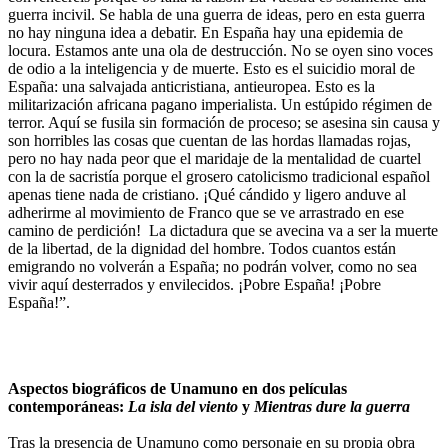
guerra incivil. Se habla de una guerra de ideas, pero en esta guerra
no hay ninguna idea a debatir. En España hay una epidemia de
locura. Estamos ante una ola de destrucción. No se oyen sino voces
de odio a la inteligencia y de muerte. Esto es el suicidio moral de
España: una salvajada anticristiana, antieuropea. Esto es la
militarización africana pagano imperialista. Un estúpido régimen de
terror. Aquí se fusila sin formación de proceso; se asesina sin causa y
son horribles las cosas que cuentan de las hordas llamadas rojas,
pero no hay nada peor que el maridaje de la mentalidad de cuartel
con la de sacristía porque el grosero catolicismo tradicional español
apenas tiene nada de cristiano. ¡Qué cándido y ligero anduve al
adherirme al movimiento de Franco que se ve arrastrado en ese
camino de perdición! La dictadura que se avecina va a ser la muerte
de la libertad, de la dignidad del hombre. Todos cuantos están
emigrando no volverán a España; no podrán volver, como no sea
vivir aquí desterrados y envilecidos. ¡Pobre España! ¡Pobre
España!”.
Aspectos biográficos de Unamuno en dos películas
contemporáneas:
La isla del viento
y
Mientras dure la guerra
Tras la presencia de Unamuno como personaje en su propia obra