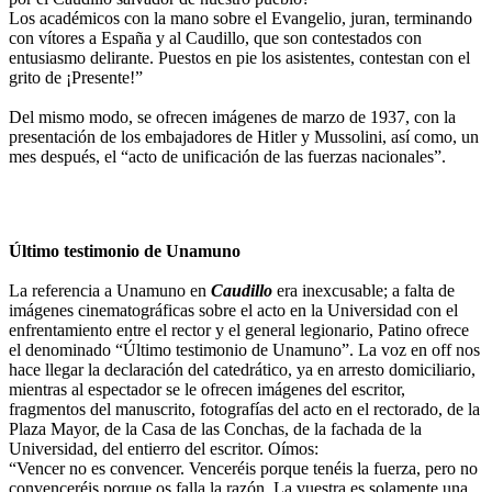
Los académicos con la mano sobre el Evangelio, juran, terminando
con vítores a España y al Caudillo, que son contestados con
entusiasmo delirante. Puestos en pie los asistentes, contestan con el
grito de ¡Presente!”
Del mismo modo, se ofrecen imágenes de marzo de 1937, con la
presentación de los embajadores de Hitler y Mussolini, así como, un
mes después, el “acto de unificación de las fuerzas nacionales”.
Último testimonio de Unamuno
La referencia a Unamuno en
Caudillo
era inexcusable; a falta de
imágenes cinematográficas sobre el acto en la Universidad con el
enfrentamiento entre el rector y el general legionario, Patino ofrece
el denominado “Último testimonio de Unamuno”. La voz en off nos
hace llegar la declaración del catedrático, ya en arresto domiciliario,
mientras al espectador se le ofrecen imágenes del escritor,
fragmentos del manuscrito, fotografías del acto en el rectorado, de la
Plaza Mayor, de la Casa de las Conchas, de la fachada de la
Universidad, del entierro del escritor. Oímos:
“Vencer no es convencer. Venceréis porque tenéis la fuerza, pero no
convenceréis porque os falla la razón. La vuestra es solamente una