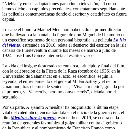
“Niebla” y en sus adaptaciones para cine o televisión, tal como
hemos dicho en capítulos precedentes, comentaremos seguidamente
las películas contemporáneas donde el escritor y catedrático es figura
capital.
Le cabe el honor a Manuel Menchón haber sido el primer director
que ha llevado a la pantalla la figura de don Miguel de Unamuno en
un específico segmento de tan personal biografía; su película
La isla
del viento
, estrenada en 2016, relata el destierro del escritor en la isla
canaria de Fuerteventura durante los meses de marzo a julio de
1924. José Luis Gómez interpreta al escritor vasco
La vida del insigne desterrado se enmarca, principio y final del film,
con la celebración de la Fiesta de la Raza (octubre de 1936) en la
Universidad de Salamanca; en el acto, se escenifica, según la
leyenda, el enfrentamiento del general Millán Astray y el rector
Unamuno, tras el cruce de sentencias, “Viva la muerte”, gritada por
el primero, y “Venceréis, pero no convenceréis”, dictada por el
segundo.
Por su parte, Alejandro Amenábar ha biografiado la última etapa
vital del catedrático, encuadrándola en el inicio de la guerra civil; el
film
Mientras dure la guerra
, estrenado en 2019, se centra en la
reunión de generales favorables al golpe militar contra el gobierno
de la República y al nombramiento de Francisco Franco como