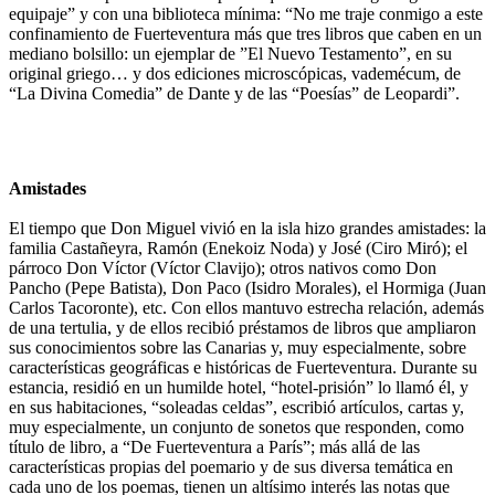
equipaje” y con una biblioteca mínima: “No me traje conmigo a este
confinamiento de Fuerteventura más que tres libros que caben en un
mediano bolsillo: un ejemplar de ”El Nuevo Testamento”, en su
original griego… y dos ediciones microscópicas, vademécum, de
“La Divina Comedia” de Dante y de las “Poesías” de Leopardi”.
Amistades
El tiempo que Don Miguel vivió en la isla hizo grandes amistades: la
familia Castañeyra, Ramón (Enekoiz Noda) y José (Ciro Miró); el
párroco Don Víctor (Víctor Clavijo); otros nativos como Don
Pancho (Pepe Batista), Don Paco (Isidro Morales), el Hormiga (Juan
Carlos Tacoronte), etc. Con ellos mantuvo estrecha relación, además
de una tertulia, y de ellos recibió préstamos de libros que ampliaron
sus conocimientos sobre las Canarias y, muy especialmente, sobre
características geográficas e históricas de Fuerteventura. Durante su
estancia, residió en un humilde hotel, “hotel-prisión” lo llamó él, y
en sus habitaciones, “soleadas celdas”, escribió artículos, cartas y,
muy especialmente, un conjunto de sonetos que responden, como
título de libro, a “De Fuerteventura a París”; más allá de las
características propias del poemario y de sus diversa temática en
cada uno de los poemas, tienen un altísimo interés las notas que