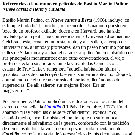
Referencias a Unamuno en películas de Basilio Martín Patino:
Nueve cartas a Berta
y
Caudillo
Basilio Martín Patino, en
Nueve cartas a Berta
(1966), incluye, en
el bloque titulado “La noche”, un recuerdo a Unamuno puesto en
boca de un profesor exiliado, docente en Harvard, que ha sido
invitado para impartir una conferencia en la Universidad salmantina.
Celebrada ésta, cenan en un restaurante, y a la salida, el grupo de
universitarios, alumnos y profesores, dan un paseo nocturno por las
calles de Salamanca y alaban el carácter arquitectónico e histórico de
sus principales monumentos; entre otras conversaciones, el viejo
profesor declara su añoranza ante la Casa de las Conchas o la
estatua de Fray Luis, y rememora “aquella habitación última...
¡cuántas horas de charla oyéndole en sus interminables monólogos!;
aprendiendo de él su gran curiosidad por todo, llenándonos de
sugerencias. De allí salieron sus mejores libros. Era un
magisterio…”
Posteriormente, Patino publicó unas reflexiones con ocasión del
estreno de su película
Caudillo
(El País. 16, octubre, 1977). En el
apartado “Hay películas que se te crían dentro” explica: “Yo,
español medio, inconformista del montón que no sufrí nunca
directamente el salvajismo de la guerra, confortado con la tradición
de derechas de toda la vida, debí empezar a rodar mentalmente
Caudillo
, como la mayoría de los españoles de mis circunstancias, al