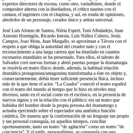
expertos directores de escena, como otro, variadísimo, donde el
compositor alterna con la diseñadora, el crítico taurino con el
cantaor, el ingeniero con el chapista, y así, en ronda de opiniones,
alrededor de un personaje, creador único y artista universal.
José Luis Alonso de Santos, Núria Espert, Toni Albaladejo, Juan
Antonio Hormigón, Ricardo Iniesta, Luis Núñez Cubero, Jesús
Campos, Joao Mota, Juan Margallo, se aproximan a Távora con el
respeto a que obliga la autoridad del creador nato y con el
reconocimiento a una larga carrera que ha triunfado en cuantos
escenarios mundiales se ha presentado. Para ellos, el talento de
Salvador creó nuevas formas y abrió puertas porque la dramaturgia
se resolvía en teatro físico; donde, además, la habitual relación
dramática protagonista/antagonista transformaba a éste en objeto y,
consecuentemente, debía tener suficiente presencia física, incluso
más de la que tiene el actor. “La Cuadra” conectó el teatro español
con el teatro del mundo al tiempo que lo hizo en niveles muy
diversos, tanto en el social como en el escénico, en la presencia de
nuevos signos y en la relación con el público; era un teatro que
hablaba del hombre desde la propia persona del dramaturgo y
actuaba ejerciendo sobre el espectador una auténtica función
catártica. De manera que la conformación de un lenguaje tan propio
y tan personal conseguía, en aquellos tiempos, conciliar
oportunamente, tanto un teatro “de agitación” como un teatro “de
conciencia”. Y el estilo, personalísimo, se conseguía con una