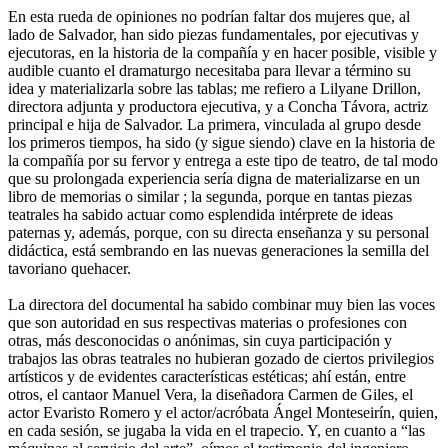
En esta rueda de opiniones no podrían faltar dos mujeres que, al
lado de Salvador, han sido piezas fundamentales, por ejecutivas y
ejecutoras, en la historia de la compañía y en hacer posible, visible y
audible cuanto el dramaturgo necesitaba para llevar a término su
idea y materializarla sobre las tablas; me refiero a Lilyane Drillon,
directora adjunta y productora ejecutiva, y a Concha Távora, actriz
principal e hija de Salvador. La primera, vinculada al grupo desde
los primeros tiempos, ha sido (y sigue siendo) clave en la historia de
la compañía por su fervor y entrega a este tipo de teatro, de tal modo
que su prolongada experiencia sería digna de materializarse en un
libro de memorias o similar ; la segunda, porque en tantas piezas
teatrales ha sabido actuar como esplendida intérprete de ideas
paternas y, además, porque, con su directa enseñanza y su personal
didáctica, está sembrando en las nuevas generaciones la semilla del
tavoriano quehacer.
La directora del documental ha sabido combinar muy bien las voces
que son autoridad en sus respectivas materias o profesiones con
otras, más desconocidas o anónimas, sin cuya participación y
trabajos las obras teatrales no hubieran gozado de ciertos privilegios
artísticos y de evidentes características estéticas; ahí están, entre
otros, el cantaor Manuel Vera, la diseñadora Carmen de Giles, el
actor Evaristo Romero y el actor/acróbata Ángel Monteseirín, quien,
en cada sesión, se jugaba la vida en el trapecio. Y, en cuanto a “las