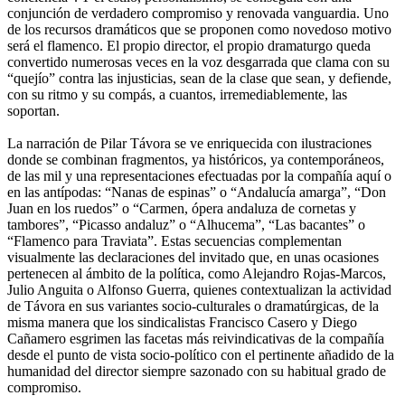
conjunción de verdadero compromiso y renovada vanguardia. Uno
de los recursos dramáticos que se proponen como novedoso motivo
será el flamenco. El propio director, el propio dramaturgo queda
convertido numerosas veces en la voz desgarrada que clama con su
“quejío” contra las injusticias, sean de la clase que sean, y defiende,
con su ritmo y su compás, a cuantos, irremediablemente, las
soportan.
La narración de Pilar Távora se ve enriquecida con ilustraciones
donde se combinan fragmentos, ya históricos, ya contemporáneos,
de las mil y una representaciones efectuadas por la compañía aquí o
en las antípodas: “Nanas de espinas” o “Andalucía amarga”, “Don
Juan en los ruedos” o “Carmen, ópera andaluza de cornetas y
tambores”, “Picasso andaluz” o “Alhucema”, “Las bacantes” o
“Flamenco para Traviata”. Estas secuencias complementan
visualmente las declaraciones del invitado que, en unas ocasiones
pertenecen al ámbito de la política, como Alejandro Rojas-Marcos,
Julio Anguita o Alfonso Guerra, quienes contextualizan la actividad
de Távora en sus variantes socio-culturales o dramatúrgicas, de la
misma manera que los sindicalistas Francisco Casero y Diego
Cañamero esgrimen las facetas más reivindicativas de la compañía
desde el punto de vista socio-político con el pertinente añadido de la
humanidad del director siempre sazonado con su habitual grado de
compromiso.