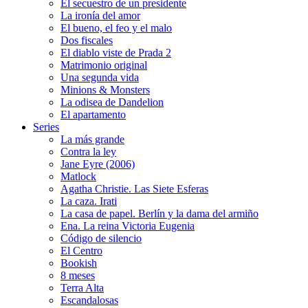
El secuestro de un presidente
La ironía del amor
El bueno, el feo y el malo
Dos fiscales
El diablo viste de Prada 2
Matrimonio original
Una segunda vida
Minions & Monsters
La odisea de Dandelion
El apartamento
Series
La más grande
Contra la ley
Jane Eyre (2006)
Matlock
Agatha Christie. Las Siete Esferas
La caza. Irati
La casa de papel. Berlín y la dama del armiño
Ena. La reina Victoria Eugenia
Código de silencio
El Centro
Bookish
8 meses
Terra Alta
Escandalosas