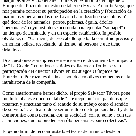
máquinas al servicio del arte”, oímos el testimonio del ingeniero
Enrique del Pozo, del maestro de taller en Hytasa Antonio Vega, que
nos permite conocer su participación en la creación y fabricación de
máquinas y herramientas que Távora ha utilizado en sus obras. Y
qué decir de los animales, perros, palomas, águila, dóciles
“personajes” cuyo instinto se acomoda para ejecutar “su papel” en
un tiempo determinado y en un espacio establecido. Imposible
olvidarse, en “Carmen”, de ese caballo que baila con ritmo preciso y
armónica belleza respetando, al tiempo, al personaje que tiene
delante…
Dos cuestiones son dignas de mención en el documental: el impacto
de “La Cuadra” entre los españoles exiliados en Toulouse y la
participación del director Távora en los Juegos Olímpicos de
Barcelona. Por razones distintas, son dos emotivos momentos en la
intrahistoria de la compañía.
Como anteriormente hemos dicho, el propio Salvador Távora pone
punto final a este documental de “la excepción” con palabras que
resumen y sintetizan tanto el sentido de su trabajo como el sentido
de su vida: “…el teatro debe ser un reflejo de tu personalidad y de tu
compromiso como persona, con tu sociedad, con tu gente y con tus
aspiraciones, que no pueden ser sólo personales, sino colectivas”.
El genio humilde ha conquistado el teatro del mundo desde la