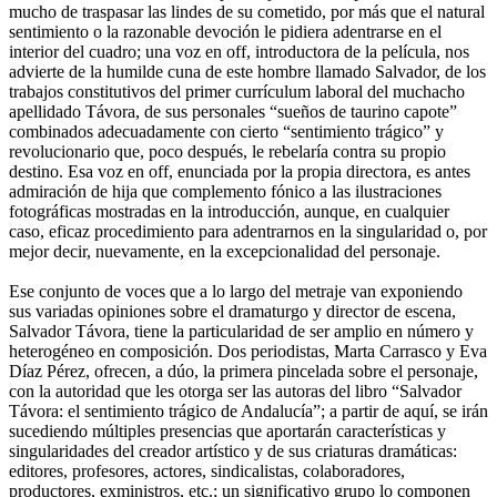
mucho de traspasar las lindes de su cometido, por más que el natural
sentimiento o la razonable devoción le pidiera adentrarse en el
interior del cuadro; una voz en off, introductora de la película, nos
advierte de la humilde cuna de este hombre llamado Salvador, de los
trabajos constitutivos del primer currículum laboral del muchacho
apellidado Távora, de sus personales “sueños de taurino capote”
combinados adecuadamente con cierto “sentimiento trágico” y
revolucionario que, poco después, le rebelaría contra su propio
destino. Esa voz en off, enunciada por la propia directora, es antes
admiración de hija que complemento fónico a las ilustraciones
fotográficas mostradas en la introducción, aunque, en cualquier
caso, eficaz procedimiento para adentrarnos en la singularidad o, por
mejor decir, nuevamente, en la excepcionalidad del personaje.
Ese conjunto de voces que a lo largo del metraje van exponiendo
sus variadas opiniones sobre el dramaturgo y director de escena,
Salvador Távora, tiene la particularidad de ser amplio en número y
heterogéneo en composición. Dos periodistas, Marta Carrasco y Eva
Díaz Pérez, ofrecen, a dúo, la primera pincelada sobre el personaje,
con la autoridad que les otorga ser las autoras del libro “Salvador
Távora: el sentimiento trágico de Andalucía”; a partir de aquí, se irán
sucediendo múltiples presencias que aportarán características y
singularidades del creador artístico y de sus criaturas dramáticas:
editores, profesores, actores, sindicalistas, colaboradores,
productores, exministros, etc.; un significativo grupo lo componen