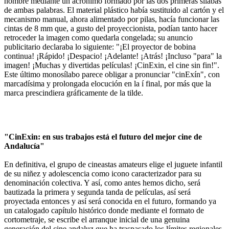
nombre mediante un acrónimo formado por las dos primeras sílabas
de ambas palabras. El material plástico había sustituido al cartón y el
mecanismo manual, ahora alimentado por pilas, hacía funcionar las
cintas de 8 mm que, a gusto del proyeccionista, podían tanto hacer
retroceder la imagen como quedarla congelada; su anuncio
publicitario declaraba lo siguiente: "¡El proyector de bobina
continua! ¡Rápido! ¡Despacio! ¡Adelante! ¡Atrás! ¡Incluso "para" la
imagen! ¡Muchas y divertidas películas! ¡CinExin, el cine sin fin!".
Este último monosílabo parece obligar a pronunciar "cinExín", con
marcadísima y prolongada elocución en la í final, por más que la
marca prescindiera gráficamente de la tilde.
"CinExin: en sus trabajos está el futuro del mejor cine de
Andalucía"
En definitiva, el grupo de cineastas amateurs elige el juguete infantil
de su niñez y adolescencia como icono caracterizador para su
denominación colectiva. Y así, como antes hemos dicho, será
bautizada la primera y segunda tanda de películas, así será
proyectada entonces y así será conocida en el futuro, formando ya
un catalogado capítulo histórico donde mediante el formato de
cortometraje, se escribe el arranque inicial de una genuina
generación del cine andaluz que ha traspasado los límites regionales