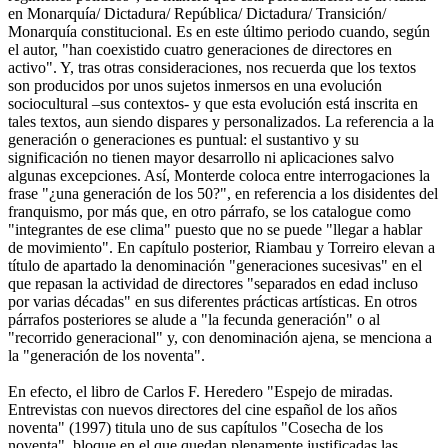
en Monarquía/ Dictadura/ República/ Dictadura/ Transición/
Monarquía constitucional. Es en este último periodo cuando, según
el autor, "han coexistido cuatro generaciones de directores en
activo". Y, tras otras consideraciones, nos recuerda que los textos
son producidos por unos sujetos inmersos en una evolución
sociocultural –sus contextos- y que esta evolución está inscrita en
tales textos, aun siendo dispares y personalizados. La referencia a la
generación o generaciones es puntual: el sustantivo y su
significación no tienen mayor desarrollo ni aplicaciones salvo
algunas excepciones. Así, Monterde coloca entre interrogaciones la
frase "¿una generación de los 50?", en referencia a los disidentes del
franquismo, por más que, en otro párrafo, se los catalogue como
"integrantes de ese clima" puesto que no se puede "llegar a hablar
de movimiento". En capítulo posterior, Riambau y Torreiro elevan a
título de apartado la denominación "generaciones sucesivas" en el
que repasan la actividad de directores "separados en edad incluso
por varias décadas" en sus diferentes prácticas artísticas. En otros
párrafos posteriores se alude a "la fecunda generación" o al
"recorrido generacional" y, con denominación ajena, se menciona a
la "generación de los noventa".
En efecto, el libro de Carlos F. Heredero "Espejo de miradas.
Entrevistas con nuevos directores del cine español de los años
noventa" (1997) titula uno de sus capítulos "Cosecha de los
noventa", bloque en el que quedan plenamente justificadas las