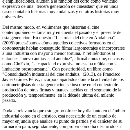
ejemplificaciones, aludían a la función del corto como vehículo
expresivo de una "tercera generación de cineastas" que en unos
casos contaban historias muy andaluzas y en otros historias muy
universales.
Del mismo modo, en volúmenes que historian el cine
contemporáneo se toma muy en cuenta el pasado y el presente de
esta generación. En nuestro "Las rutas del cine en Andalucía"
(2005) precisábamos cómo aquellos colectivos formados en el
cortometraje habían conseguido filmar largometrajes e incorporarse
a una industria con mayor o menor fortuna. Y refiriéndonos al
entonces "nuevo audiovisual andaluz", afirmábamos que, en casos
como CinExin, "la capacidad expresiva no estaba reñida con la
limitación presupuestaria". Con posterioridad, un libro como
"Consolidación industrial del cine andaluz" (2013), de Francisco
Javier Gómez Pérez, incorpora apartados donde la actividad de los
cortometrajistas de esta generación se inscribe en el contexto de
producción de otras firmas y marcas nacidas en el segmento de la
producción y, temporalmente, en la década última del milenio
pasado.
Dada la relevancia que este grupo ofrece hoy día tanto en el ámbito
industrial como en el artístico, está necesitado de un estudio de
mayor enjundia que analice su punto de partida y el carácter de su
formación para, seguidamente, comprobar cómo ha discurrido su