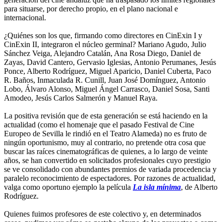
para situarse, por derecho propio, en el plano nacional e
internacional.
¿Quiénes son los que, firmando como directores en CinExin I y
CinExin II, integraron el núcleo germinal? Mariano Agudo, Julio
Sánchez Veiga, Alejandro Catalán, Ana Rosa Diego, Daniel de
Zayas, David Cantero, Gervasio Iglesias, Antonio Perumanes, Jesús
Ponce, Alberto Rodríguez, Miguel Aparicio, Daniel Cuberta, Paco
R. Baños, Inmaculada R. Cunill, Juan José Domínguez, Antonio
Lobo, Álvaro Alonso, Miguel Ángel Carrasco, Daniel Sosa, Santi
Amodeo, Jesús Carlos Salmerón y Manuel Raya.
La positiva revisión que de esta generación se está haciendo en la
actualidad (como el homenaje que el pasado Festival de Cine
Europeo de Sevilla le rindió en el Teatro Alameda) no es fruto de
ningún oportunismo, muy al contrario, no pretende otra cosa que
buscar las raíces cinematográficas de quienes, a lo largo de veinte
años, se han convertido en solicitados profesionales cuyo prestigio
se ve consolidado con abundantes premios de variada procedencia y
paralelo reconocimiento de espectadores. Por razones de actualidad,
valga como oportuno ejemplo la película
La isla mínima
, de Alberto
Rodríguez.
Quienes fuimos profesores de este colectivo y, en determinados