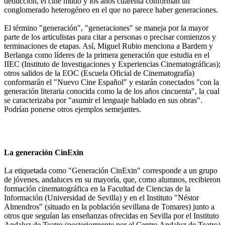
deducción, el cine mudo y los años cuarenta conforman un
conglomerado heterogéneo en el que no parece haber generaciones.
El término "generación", "generaciones" se maneja por la mayor
parte de los articulistas para citar a personas o precisar comienzos y
terminaciones de etapas. Así, Miguel Rubio menciona a Bardem y
Berlanga como líderes de la primera generación que estudia en el
IIEC (Instituto de Investigaciones y Experiencias Cinematográficas);
otros salidos de la EOC (Escuela Oficial de Cinematografía)
conformarán el "Nuevo Cine Español" y estarán conectados "con la
generación literaria conocida como la de los años cincuenta", la cual
se caracterizaba por "asumir el lenguaje hablado en sus obras".
Podrían ponerse otros ejemplos semejantes.
La generación CinExin
La etiquetada como "Generación CinExin" corresponde a un grupo
de jóvenes, andaluces en su mayoría, que, como alumnos, recibieron
formación cinematográfica en la Facultad de Ciencias de la
Información (Universidad de Sevilla) y en el Instituto "Néstor
Almendros" (situado en la población sevillana de Tomares) junto a
otros que seguían las enseñanzas ofrecidas en Sevilla por el Instituto
Andaluz de Teatro (posteriormente por el Centro Andaluz de Teatro)