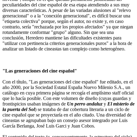
peculiaridades del cine español de esa etapa atendiendo a sus muy
diversas características. A pesar de las variadas alusiones al "relevo
generacional" o a la "conexión generacional", es difícil buscar una
"etiqueta colectiva" porque, según el autor, no existe y, en caso
contrario, sería "rechazada por los propios afectados" ya que niegan
rotundamente conformar "grupo" alguno. Sin que sea una
conclusión, Heredero mantiene las dificultades existentes para
"utilizar con pertinencia criterios generacionales puros" a la hora de
analizar un listado de cineastas tan complejo como heterogéneo.
"Las generaciones del cine español"
Con el título, "Las generaciones del cine español" fue editado, en el
año 2000, por la Sociedad Estatal España Nuevo Milenio S.A., un
catálogo en cuya primera página se recogía el amplísimo staff oficial
que lo hacía posible. Con este volumen de diseño (cuyas guardas y
frontispicios usaban imágenes de
Un perro andaluz
y
El misterio de
la puerta del Sol
) se trataba de dar cobertura literaria a un ciclo de
cine español que se proyectaría en el año citado. Una diversidad de
cineastas se agrupaban bajo un consejo asesor integrado por Luis
García Berlanga, José Luis Garci y Juan Cobos.
El contenido del texto (y, consecuentemente, la estructura del ciclo)