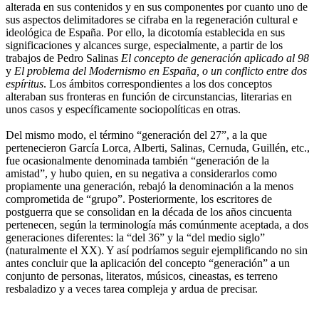
alterada en sus contenidos y en sus componentes por cuanto uno de
sus aspectos delimitadores se cifraba en la regeneración cultural e
ideológica de España. Por ello, la dicotomía establecida en sus
significaciones y alcances surge, especialmente, a partir de los
trabajos de Pedro Salinas
El concepto de generación aplicado al 98
y
El problema del Modernismo en España, o un conflicto entre dos
espíritus
. Los ámbitos correspondientes a los dos conceptos
alteraban sus fronteras en función de circunstancias, literarias en
unos casos y específicamente sociopolíticas en otras.
Del mismo modo, el término “generación del 27”, a la que
pertenecieron García Lorca, Alberti, Salinas, Cernuda, Guillén, etc.,
fue ocasionalmente denominada también “generación de la
amistad”, y hubo quien, en su negativa a considerarlos como
propiamente una generación, rebajó la denominación a la menos
comprometida de “grupo”. Posteriormente, los escritores de
postguerra que se consolidan en la década de los años cincuenta
pertenecen, según la terminología más comúnmente aceptada, a dos
generaciones diferentes: la “del 36” y la “del medio siglo”
(naturalmente el XX). Y así podríamos seguir ejemplificando no sin
antes concluir que la aplicación del concepto “generación” a un
conjunto de personas, literatos, músicos, cineastas, es terreno
resbaladizo y a veces tarea compleja y ardua de precisar.