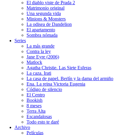
El diablo viste de Prada 2
Matrimonio original
Una segunda vida
Minions & Monsters
La odisea de Dandelion
El apartamento
Sombra nómada
Series
La más grande
Contra la ley
Jane Eyre (2006)
Matlock
Agatha Christie. Las Siete Esferas
La caza. Irati
La casa de papel. Berlín y la dama del armiño
Ena. La reina Victoria Eugenia
Código de silencio
El Centro
Bookish
8 meses
Terra Alta
Escandalosas
Todo esto te daré
Archivo
Películas