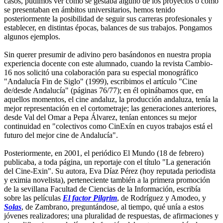
casos, pudimos ver cómo se gestaba alguno de los proyectos o como
se presentaban en ámbitos universitarios, hemos tenido
posteriormente la posibilidad de seguir sus carreras profesionales y
establecer, en distintas épocas, balances de sus trabajos. Pongamos
algunos ejemplos.
Sin querer presumir de adivino pero basándonos en nuestra propia
experiencia docente con este alumnado, cuando la revista Cambio-
16 nos solicitó una colaboración para su especial monográfico
"Andalucía Fin de Siglo" (1999), escribimos el artículo "Cine
de/desde Andalucía" (páginas 76/77); en él opinábamos que, en
aquellos momentos, el cine andaluz, la producción andaluza, tenía la
mejor representación en el cortometraje; las generaciones anteriores,
desde Val del Omar a Pepa Álvarez, tenían entonces su mejor
continuidad en "colectivos como CinExín en cuyos trabajos está el
futuro del mejor cine de Andalucía".
Posteriormente, en 2001, el periódico El Mundo (18 de febrero)
publicaba, a toda página, un reportaje con el título "La generación
del Cine-Exin". Su autora, Eva Díaz Pérez (hoy reputada periodista
y eximia novelista), perteneciente también a la primera promoción
de la sevillana Facultad de Ciencias de la Información, escribía
sobre las películas
El factor Pilgrim
, de Rodríguez y Amodeo, y
Solas
, de Zambrano, preguntándose, al tiempo, qué unía a estos
jóvenes realizadores; una pluralidad de respuestas, de afirmaciones y