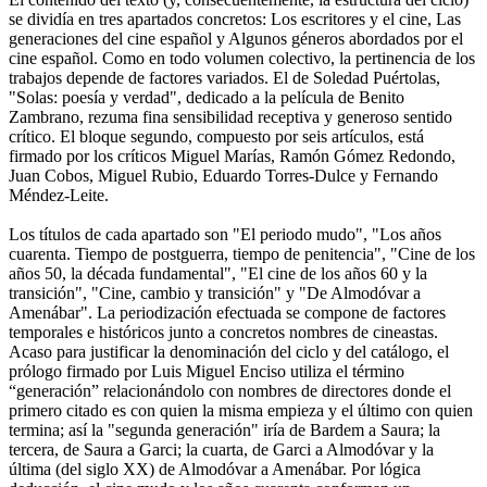
se dividía en tres apartados concretos: Los escritores y el cine, Las
generaciones del cine español y Algunos géneros abordados por el
cine español. Como en todo volumen colectivo, la pertinencia de los
trabajos depende de factores variados. El de Soledad Puértolas,
"Solas: poesía y verdad", dedicado a la película de Benito
Zambrano, rezuma fina sensibilidad receptiva y generoso sentido
crítico. El bloque segundo, compuesto por seis artículos, está
firmado por los críticos Miguel Marías, Ramón Gómez Redondo,
Juan Cobos, Miguel Rubio, Eduardo Torres-Dulce y Fernando
Méndez-Leite.
Los títulos de cada apartado son "El periodo mudo", "Los años
cuarenta. Tiempo de postguerra, tiempo de penitencia", "Cine de los
años 50, la década fundamental", "El cine de los años 60 y la
transición", "Cine, cambio y transición" y "De Almodóvar a
Amenábar". La periodización efectuada se compone de factores
temporales e históricos junto a concretos nombres de cineastas.
Acaso para justificar la denominación del ciclo y del catálogo, el
prólogo firmado por Luis Miguel Enciso utiliza el término
“generación” relacionándolo con nombres de directores donde el
primero citado es con quien la misma empieza y el último con quien
termina; así la "segunda generación" iría de Bardem a Saura; la
tercera, de Saura a Garci; la cuarta, de Garci a Almodóvar y la
última (del siglo XX) de Almodóvar a Amenábar. Por lógica