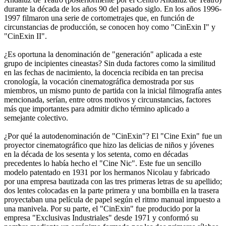
durante la década de los años 90 del pasado siglo. En los años 1996-
1997 filmaron una serie de cortometrajes que, en función de
circunstancias de producción, se conocen hoy como "CinExin I" y
"CinExin II".
¿Es oportuna la denominación de "generación" aplicada a este
grupo de incipientes cineastas? Sin duda factores como la similitud
en las fechas de nacimiento, la docencia recibida en tan precisa
cronología, la vocación cinematográfica demostrada por sus
miembros, un mismo punto de partida con la inicial filmografía antes
mencionada, serían, entre otros motivos y circunstancias, factores
más que importantes para admitir dicho término aplicado a
semejante colectivo.
¿Por qué la autodenominación de "CinExin"? El "Cine Exin" fue un
proyector cinematográfico que hizo las delicias de niños y jóvenes
en la década de los sesenta y los setenta, como en décadas
precedentes lo había hecho el "Cine Nic". Este fue un sencillo
modelo patentado en 1931 por los hermanos Nicolau y fabricado
por una empresa bautizada con las tres primeras letras de su apellido;
dos lentes colocadas en la parte primera y una bombilla en la trasera
proyectaban una película de papel según el ritmo manual impuesto a
una manivela. Por su parte, el "CinExin" fue producido por la
empresa "Exclusivas Industriales" desde 1971 y conformó su