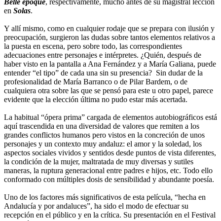
Belle époque
, respectivamente, mucho antes de su magistral lección
en
Solas
.
Y allí mismo, como en cualquier rodaje que se prepara con ilusión y
preocupación, surgieron las dudas sobre tantos elementos relativos a
la puesta en escena, pero sobre todo, las correspondientes
adecuaciones entre personajes e intérpretes. ¿Quién, después de
haber visto en la pantalla a Ana Fernández y a María Galiana, puede
entender “el tipo” de cada una sin su presencia? Sin dudar de la
profesionalidad de María Barranco o de Pilar Bardem, o de
cualquiera otra sobre las que se pensó para este u otro papel, parece
evidente que la elección última no pudo estar más acertada.
La habitual “ópera prima” cargada de elementos autobiográficos está
aquí trascendida en una diversidad de valores que remiten a los
grandes conflictos humanos pero vistos en la concreción de unos
personajes y un contexto muy andaluz: el amor y la soledad, los
aspectos sociales vividos y sentidos desde puntos de vista diferentes,
la condición de la mujer, maltratada de muy diversas y sutiles
maneras, la ruptura generacional entre padres e hijos, etc. Todo ello
conformado con múltiples dosis de sensibilidad y abundante poesía.
Uno de los factores más significativos de esta película, “hecha en
Andalucía y por andaluces”, ha sido el modo de efectuar su
recepción en el público y en la crítica. Su presentación en el Festival