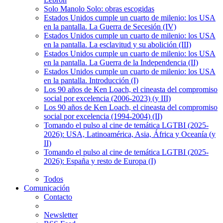
Solo Manolo Solo: obras escogidas
Estados Unidos cumple un cuarto de milenio: los USA
en la pantalla. La Guerra de Secesión (IV)
Estados Unidos cumple un cuarto de milenio: los USA
en la pantalla. La esclavitud y su abolición (III)
Estados Unidos cumple un cuarto de milenio: los USA
en la pantalla. La Guerra de la Independencia (II)
Estados Unidos cumple un cuarto de milenio: los USA
en la pantalla. Introducción (I)
Los 90 años de Ken Loach, el cineasta del compromiso
social por excelencia (2006-2023) (y III)
Los 90 años de Ken Loach, el cineasta del compromiso
social por excelencia (1994-2004) (II)
Tomando el pulso al cine de temática LGTBI (2025-
2026): USA, Latinoamérica, Asia, África y Oceanía (y
II)
Tomando el pulso al cine de temática LGTBI (2025-
2026): España y resto de Europa (I)
Todos
Comunicación
Contacto
Newsletter