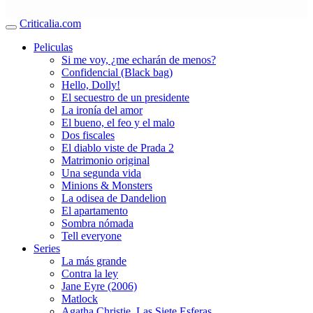
Criticalia.com
Peliculas
Si me voy, ¿me echarán de menos?
Confidencial (Black bag)
Hello, Dolly!
El secuestro de un presidente
La ironía del amor
El bueno, el feo y el malo
Dos fiscales
El diablo viste de Prada 2
Matrimonio original
Una segunda vida
Minions & Monsters
La odisea de Dandelion
El apartamento
Sombra nómada
Tell everyone
Series
La más grande
Contra la ley
Jane Eyre (2006)
Matlock
Agatha Christie. Las Siete Esferas