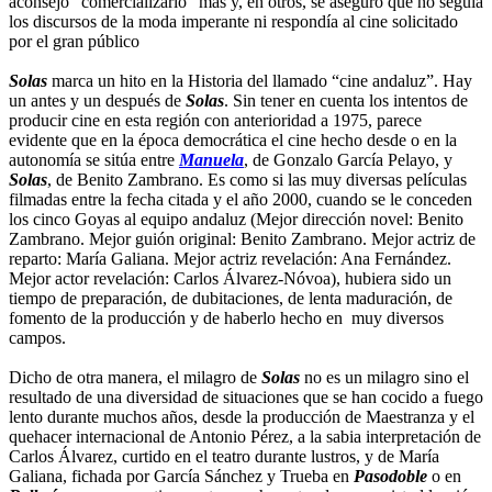
aconsejó “comercializarlo” más y, en otros, se aseguró que no seguía
los discursos de la moda imperante ni respondía al cine solicitado
por el gran público
Solas
marca un hito en la Historia del llamado “cine andaluz”. Hay
un antes y un después de
Solas
. Sin tener en cuenta los intentos de
producir cine en esta región con anterioridad a 1975, parece
evidente que en la época democrática el cine hecho desde o en la
autonomía se sitúa entre
Manuela
, de Gonzalo García Pelayo, y
Solas
, de Benito Zambrano. Es como si las muy diversas películas
filmadas entre la fecha citada y el año 2000, cuando se le conceden
los cinco Goyas al equipo andaluz (Mejor dirección novel: Benito
Zambrano. Mejor guión original: Benito Zambrano. Mejor actriz de
reparto: María Galiana. Mejor actriz revelación: Ana Fernández.
Mejor actor revelación: Carlos Álvarez-Nóvoa), hubiera sido un
tiempo de preparación, de dubitaciones, de lenta maduración, de
fomento de la producción y de haberlo hecho en muy diversos
campos.
Dicho de otra manera, el milagro de
Solas
no es un milagro sino el
resultado de una diversidad de situaciones que se han cocido a fuego
lento durante muchos años, desde la producción de Maestranza y el
quehacer internacional de Antonio Pérez, a la sabia interpretación de
Carlos Álvarez, curtido en el teatro durante lustros, y de María
Galiana, fichada por García Sánchez y Trueba en
Pasodoble
o en