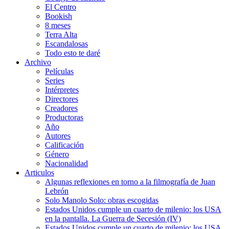
El Centro
Bookish
8 meses
Terra Alta
Escandalosas
Todo esto te daré
Archivo
Películas
Series
Intérpretes
Directores
Creadores
Productoras
Año
Autores
Calificación
Género
Nacionalidad
Articulos
Algunas reflexiones en torno a la filmografía de Juan
Lebrón
Solo Manolo Solo: obras escogidas
Estados Unidos cumple un cuarto de milenio: los USA
en la pantalla. La Guerra de Secesión (IV)
Estados Unidos cumple un cuarto de milenio: los USA