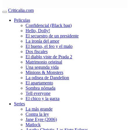
Criticalia.com
Peliculas
Confidencial (Black bag)
Hello, Dolly!
El secuestro de un presidente
La ironía del amor
El bueno, el feo y el malo
Dos fiscales
El diablo viste de Prada 2
Matrimonio original
Una segunda vida
Minions & Monsters
La odisea de Dandelion
El apartamento
Sombra nómada
Tell everyone
El chico y la garza
Series
La más grande
Contra la ley
Jane Eyre (2006)
Matlock
Agatha Christie. Las Siete Esferas