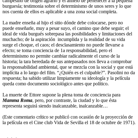
campesino de origen agrario y el anhelo de pertenecer a la pequeña
burguesía; testimonia sobre el determinismo de unos seres y lo que
nos cuenta de ellos es aplicable a una zona social completa.
La madre enseña al hijo el sitio dónde debe colocarse, pero no
puede enseñarle, muy a pesar suyo, el camino que debe seguir; el
ideal de vida burgués sobrepasa las posibilidades y limitaciones del
muchacho; de la aspiración incumplida y la realidad de su vida
surge el choque, el caos; el desclasamiento no puede llevarse a
efecto; se toma conciencia de 1a responsabilidad, pero el
determinismo no permite cambiar radicalmente el curso de la
historia; la tara heredada de sus antepasados nos lleva a comprobar
la responsabilidad ambiental, que se mezcla con la social y que está
implícita a lo largo del film. “¿Quién es el culpable?”. Pasolini no da
respuesta; ha sabido utilizar limpiamente su ideología y la película
queda como documento sociológico antes que político.
La muerte de Ettore supone la plena toma de conciencia para
Mamma Roma
, pero, por contraste, la ciudad y lo que ésta
representa seguirá siendo inalcanzable, inalcanzable…
(Este comentario crítico se publicó con ocasión de la proyección de
la película en el Cine club Vida de Sevilla el 18 de octubre de 1971).