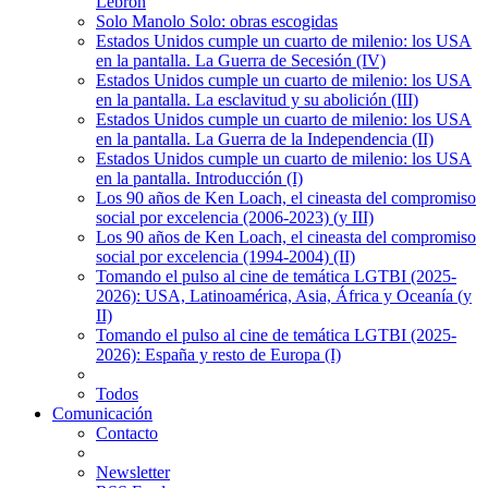
Lebrón
Solo Manolo Solo: obras escogidas
Estados Unidos cumple un cuarto de milenio: los USA
en la pantalla. La Guerra de Secesión (IV)
Estados Unidos cumple un cuarto de milenio: los USA
en la pantalla. La esclavitud y su abolición (III)
Estados Unidos cumple un cuarto de milenio: los USA
en la pantalla. La Guerra de la Independencia (II)
Estados Unidos cumple un cuarto de milenio: los USA
en la pantalla. Introducción (I)
Los 90 años de Ken Loach, el cineasta del compromiso
social por excelencia (2006-2023) (y III)
Los 90 años de Ken Loach, el cineasta del compromiso
social por excelencia (1994-2004) (II)
Tomando el pulso al cine de temática LGTBI (2025-
2026): USA, Latinoamérica, Asia, África y Oceanía (y
II)
Tomando el pulso al cine de temática LGTBI (2025-
2026): España y resto de Europa (I)
Todos
Comunicación
Contacto
Newsletter