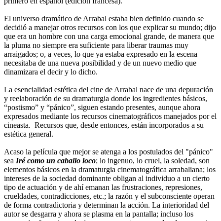
primero en español (edición francesa).
El universo dramático de Arrabal estaba bien definido cuando se
decidió a manejar otros recursos con los que explicar su mundo; dijo
que era un hombre con una carga emocional grande, de manera que
la pluma no siempre era suficiente para liberar traumas muy
arraigados; o, a veces, lo que ya estaba expresado en la escena
necesitaba de una nueva posibilidad y de un nuevo medio que
dinamizara el decir y lo dicho.
La esencialidad estética del cine de Arrabal nace de una depuración
y reelaboración de su dramaturgia donde los ingredientes básicos,
“postismo” y “pánico”, siguen estando presentes, aunque ahora
expresados mediante los recursos cinematográficos manejados por el
cineasta. Recursos que, desde entonces, están incorporados a su
estética general.
Acaso la película que mejor se atenga a los postulados del "pánico"
sea
Iré como un caballo loco
; lo ingenuo, lo cruel, la soledad, son
elementos básicos en la dramaturgia cinematográfica arrabaliana; los
intereses de la sociedad dominante obligan al individuo a un cierto
tipo de actuación y de ahí emanan las frustraciones, represiones,
crueldades, contradicciones, etc.; la razón y el subconsciente operan
de forma contradictoria y determinan la acción. La interioridad del
autor se desgarra y ahora se plasma en la pantalla; incluso los