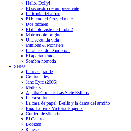
Hello, Dolly!
El secuestro de un presidente
La ironía del amor
El bueno, el feo y el malo
Dos fiscales
El diablo viste de Prada 2
Matrimonio original
Una segunda vida
Minions & Monsters
La odisea de Dandelion
El apartamento
Sombra nómada
Series
La más grande
Contra la ley
Jane Eyre (2006)
Matlock
Agatha Christie. Las Siete Esferas
La caza. Irati
La casa de papel. Berlín y la dama del armiño
Ena. La reina Victoria Eugenia
Código de silencio
El Centro
Bookish
8 meses