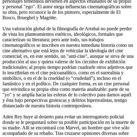
personajes femeninos devienen en aspectos emanados de su propio
y personal "ego". El autor niega influencias cinematográficas sobre
su obra, pero reconoce la de los pintores, especialmente de El
Bosco, Brueghel y Magritte.
Una valoración global de la filmografía de Arrabal no puede perder
de vista los planteamientos estéticos, ideológicos, formales que
caracterizan su literatura; pero ante todo, sus trabajos
cinematográficos se inscriben en nuestra inmediata historia como un
cine alternativo que está lejos de vehicular la ideología del cine
comercial; es, en este sentido, un "anti-cine", aunque se sirva de una
producción al uso y quiera valerse de los circuitos de exhibición
tradicionales; al propio tiempo podrían cuadrarle otros adjetivos que
lo inscribirían en el cine psicoanalítico, como en el surrealista y
simbólico, o en el de la crueldad (o “crudedad”), incluso en el
fantástico y en el político. De cualquier forma, es un cine personal
que reivindica su propia obra como materia analizable: parte de su
"yo" y se amplía hacia las esferas de lo colectivo para darnos aquél
y ésta bajo perspectivas grotescas y delirios hiperrealistas, testigo
distanciado de nuestra historia contemporánea.
Aden Rey huye al desierto para evitar un interrogatorio policial
donde se le preguntará sobre su posible participación en la muerte de
su madre. Allí se encontrará con Marvel, un hombre que vive sólo
acompañado de su rebaño. Tras cruzarse opiniones diversas sobre