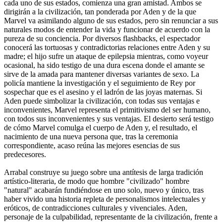
cada uno de sus estados, comienza una gran amistad. Ambos se
dirigirán a la civilización, tan ponderada por Aden y de la que
Marvel va asimilando alguno de sus estados, pero sin renunciar a sus
naturales modos de entender la vida y funcionar de acuerdo con la
pureza de su conciencia. Por diversos flashbacks, el espectador
conocerá las tortuosas y contradictorias relaciones entre Aden y su
madre; el hijo sufre un ataque de epilepsia mientras, como voyeur
ocasional, ha sido testigo de una dura escena donde el amante se
sirve de la amada para mantener diversas variantes de sexo. La
policía mantiene la investigación y el seguimiento de Rey por
sospechar que es el asesino y el ladrón de las joyas maternas. Si
Aden puede simbolizar la civilización, con todas sus ventajas e
inconvenientes, Marvel representa el primitivismo del ser humano,
con todos sus inconvenientes y sus ventajas. El desierto será testigo
de cómo Marvel comulga el cuerpo de Aden y, el resultado, el
nacimiento de una nueva persona que, tras la ceremonia
correspondiente, acaso reúna las mejores esencias de sus
predecesores.
Arrabal construye su juego sobre una antítesis de larga tradición
artístico-literaria, de modo que hombre "civilizado" hombre
"natural" acabarán fundiéndose en uno solo, nuevo y único, tras
haber vivido una historia repleta de personalismos intelectuales y
eróticos, de contradicciones culturales y vivenciales. Aden,
personaje de la culpabilidad, representante de la civilización, frente a