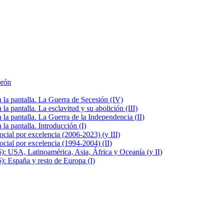
brón
la pantalla. La Guerra de Secesión (IV)
 pantalla. La esclavitud y su abolición (III)
la pantalla. La Guerra de la Independencia (II)
a pantalla. Introducción (I)
cial por excelencia (2006-2023) (y III)
cial por excelencia (1994-2004) (II)
: USA, Latinoamérica, Asia, África y Oceanía (y II)
: España y resto de Europa (I)