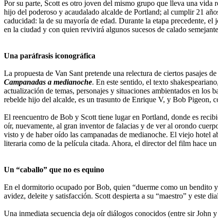
Por su parte, Scott es otro joven del mismo grupo que lleva una vida 
hijo del poderoso y acaudalado alcalde de Portland; al cumplir 21 años
caducidad: la de su mayoría de edad. Durante la etapa precedente, el jo
en la ciudad y con quien revivirá algunos sucesos de calado semejante
Una paráfrasis iconográfica
La propuesta de Van Sant pretende una relectura de ciertos pasajes de 
Campanadas a medianoche
. En este sentido, el texto shakespearian
actualización de temas, personajes y situaciones ambientados en los b
rebelde hijo del alcalde, es un trasunto de Enrique V, y Bob Pigeon, 
El reencuentro de Bob y Scott tiene lugar en Portland, donde es recibid
oír, nuevamente, al gran inventor de falacias y de ver al orondo cue
visto y de haber oído las campanadas de medianoche. El viejo hotel a
literaria como de la película citada. Ahora, el director del film hace
Un “caballo” que no es equino
En el dormitorio ocupado por Bob, quien “duerme como un bendito y r
avidez, deleite y satisfacción. Scott despierta a su “maestro” y este d
Una inmediata secuencia deja oír diálogos conocidos (entre sir John y