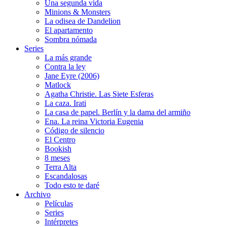
Una segunda vida
Minions & Monsters
La odisea de Dandelion
El apartamento
Sombra nómada
Series
La más grande
Contra la ley
Jane Eyre (2006)
Matlock
Agatha Christie. Las Siete Esferas
La caza. Irati
La casa de papel. Berlín y la dama del armiño
Ena. La reina Victoria Eugenia
Código de silencio
El Centro
Bookish
8 meses
Terra Alta
Escandalosas
Todo esto te daré
Archivo
Películas
Series
Intérpretes