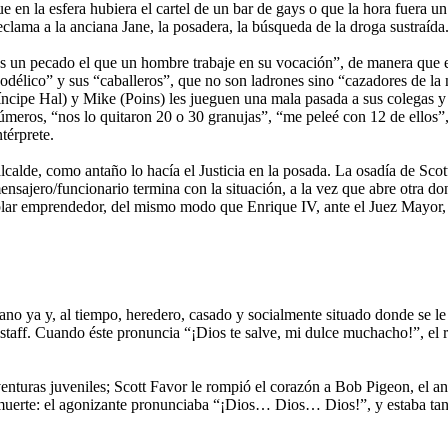
 en la esfera hubiera el cartel de un bar de gays o que la hora fuera un
lama a la anciana Jane, la posadera, la búsqueda de la droga sustraída
s un pecado el que un hombre trabaje en su vocación”, de manera que el 
lico” y sus “caballeros”, que no son ladrones sino “cazadores de la no
ríncipe Hal) y Mike (Poins) les jueguen una mala pasada a sus colegas 
números, “nos lo quitaron 20 o 30 granujas”, “me peleé con 12 de ellos”,
térprete.
lcalde, como antaño lo hacía el Justicia en la posada. La osadía de Scot
 mensajero/funcionario termina con la situación, a la vez que abre otra d
plar emprendedor, del mismo modo que Enrique IV, ante el Juez Mayor, 
no ya y, al tiempo, heredero, casado y socialmente situado donde se le
staff. Cuando éste pronuncia “¡Dios te salve, mi dulce muchacho!”, el r
venturas juveniles; Scott Favor le rompió el corazón a Bob Pigeon, el an
 muerte: el agonizante pronunciaba “¡Dios… Dios… Dios!”, y estaba ta