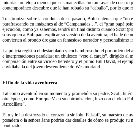
mirarías un reloj a menos que sus manecillas fueran rayas de coca o que
contemporáneo descubre que le han robado su “caballo”, por lo que rec
Tras ironizar sobre la conducta de su pasado, Bob sentencia que “no e
parafraseando en imágenes al de “Campanadas…”, el “gran papá psicodé
ejecución, como ya sabemos, tendrá un final distinto cuando Scott (p
sonsaquen a Bob para explicar su versión de la aventura; el baile de 
convierten al orondo drogata en fantasioso narrador y personalísimo in
La policía registra el destartalado y cochambroso hotel por orden del a
e interpretaciones paralelas; un chulesco “vete al carajo”, dirigido al
comparación entre su vicioso heredero y el primo Bill David, el ejem
envidiaba la del joven descendiente de Westmorland.
El fin de la vida aventurera
Tal como aventuró en su momento y prometió a su padre, Scott, huérfa
otra época, como Enrique V en su entronización, hizo con el viejo Fal
Arrodíllate”.
El rey le ha destrozado el corazón a sir John Falstaff, su maestro de a
posadera o la señora Jane podrán dar detalles de cómo se produjo su
bautizado.