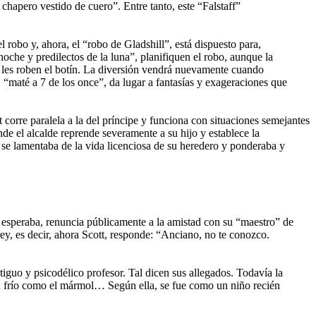
 chapero vestido de cuero”. Entre tanto, este “Falstaff”
.
robo y, ahora, el “robo de Gladshill”, está dispuesto para,
che y predilectos de la luna”, planifiquen el robo, aunque la
y les roben el botín. La diversión vendrá nuevamente cuando
 “maté a 7 de los once”, da lugar a fantasías y exageraciones que
t corre paralela a la del príncipe y funciona con situaciones semejantes
onde el alcalde reprende severamente a su hijo y establece la
se lamentaba de la vida licenciosa de su heredero y ponderaba y
 esperaba, renuncia públicamente a la amistad con su “maestro” de
ey, es decir, ahora Scott, responde: “Anciano, no te conozco.
tiguo y psicodélico profesor. Tal dicen sus allegados. Todavía la
n frío como el mármol… Según ella, se fue como un niño recién