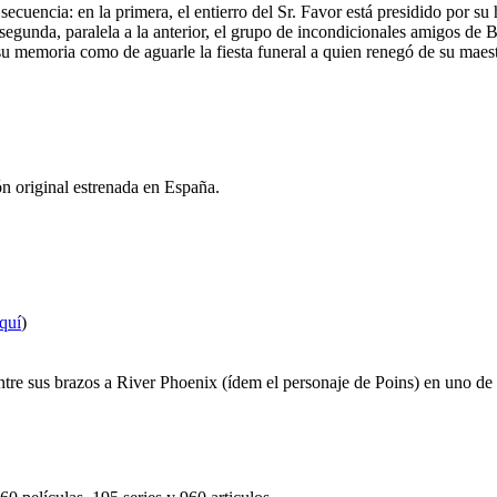
 secuencia: en la primera, el entierro del Sr. Favor está presidido por 
a segunda, paralela a la anterior, el grupo de incondicionales amigos d
su memoria como de aguarle la fiesta funeral a quien renegó de su maest
ón original estrenada en España.
quí
)
tre sus brazos a River Phoenix (ídem el personaje de Poins) en uno de l