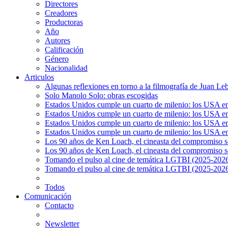
Directores
Creadores
Productoras
Año
Autores
Calificación
Género
Nacionalidad
Articulos
Algunas reflexiones en torno a la filmografía de Juan Le
Solo Manolo Solo: obras escogidas
Estados Unidos cumple un cuarto de milenio: los USA en 
Estados Unidos cumple un cuarto de milenio: los USA en la
Estados Unidos cumple un cuarto de milenio: los USA en 
Estados Unidos cumple un cuarto de milenio: los USA en l
Los 90 años de Ken Loach, el cineasta del compromiso so
Los 90 años de Ken Loach, el cineasta del compromiso so
Tomando el pulso al cine de temática LGTBI (2025-2026)
Tomando el pulso al cine de temática LGTBI (2025-2026)
Todos
Comunicación
Contacto
Newsletter