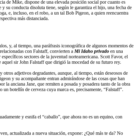
ncia de Mike, dispone de una elevada posición social por cuanto es
y su conducta disoluta tiene, según le garantiza el hijo, una fecha de
oga, e, incluso, en el robo, a un tal Bob Pigeon, a quien reencuentra
rspectiva más distanciada.
culos, y, al tiempo, una paráfrasis iconográfica de algunos momentos de
 relacionadas con Falstaff, convierten a
Mi Idaho privado
en una
específicos sectores de la juventud norteamericana. Scott Favor, el
aquel sir John Falstaff que dirigió la mocedad de su futuro rey.
, y otros adjetivos degradantes, aunque, al tiempo, están deseosos de
b Pigeon y su acompañante entran admirándose de las cosas que han
or la anciana Jane, que remiten a posada y posadera tanto de la obra
do un botellín de cerveza cuya marca es, precisamente, “Falstaff”.
uadamente y esnifa el “caballo”, que ahora no es un equino, con
joven, actualizada a nueva situación, expone: ¿Qué más te da? No