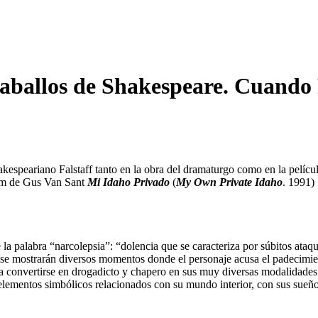
ballos de Shakespeare. Cuando Fa
akespeariano Falstaff tanto en la obra del dramaturgo como en la pelícu
film de Gus Van Sant
Mi Idaho Privado
(
My Own Private Idaho
. 1991)
e la palabra “narcolepsia”: “dolencia que se caracteriza por súbitos a
, se mostrarán diversos momentos donde el personaje acusa el padecimient
ta convertirse en drogadicto y chapero en sus muy diversas modalidades
 elementos simbólicos relacionados con su mundo interior, con sus sueñ