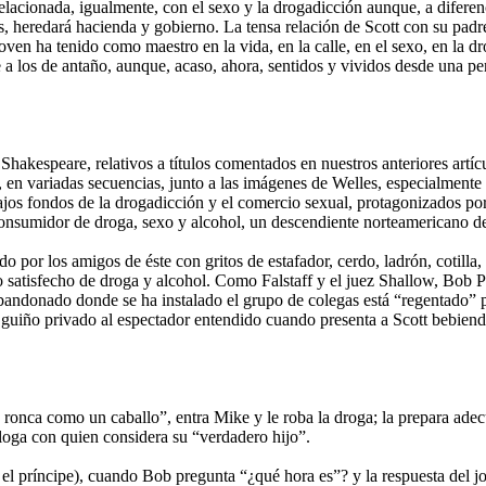
relacionada, igualmente, con el sexo y la drogadicción aunque, a difere
, heredará hacienda y gobierno. La tensa relación de Scott con su padre 
ven ha tenido como maestro en la vida, en la calle, en el sexo, en la dr
 a los de antaño, aunque, acaso, ahora, sentidos y vividos desde una pe
Shakespeare, relativos a títulos comentados en nuestros anteriores artí
o, en variadas secuencias, junto a las imágenes de Welles, especialmente
ajos fondos de la drogadicción y el comercio sexual, protagonizados por 
consumidor de droga, sexo y alcohol, un descendiente norteamericano de 
o por los amigos de éste con gritos de estafador, cerdo, ladrón, cotilla
rpo satisfecho de droga y alcohol. Como Falstaff y el juez Shallow, Bo
bandonado donde se ha instalado el grupo de colegas está “regentado” p
 un guiño privado al espectador entendido cuando presenta a Scott bebien
onca como un caballo”, entra Mike y le roba la droga; la prepara adec
ialoga con quien considera su “verdadero hijo”.
 el príncipe), cuando Bob pregunta “¿qué hora es”? y la respuesta del 