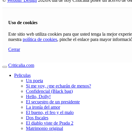
©
Webbin' Design
2026
A día de hoy Criticalia posee un acervo de 64
Uso de cookies
Este sitio web utiliza cookies para que usted tenga la mejor exper
nuestra
política de cookies
, pinche el enlace para mayor informaci
Cerrar
Criticalia.com
Peliculas
Un poeta
Si me voy, ¿me echarán de menos?
Confidencial (Black bag)
Hello, Dolly!
El secuestro de un presidente
La ironía del amor
El bueno, el feo y el malo
Dos fiscales
El diablo viste de Prada 2
Matrimonio original