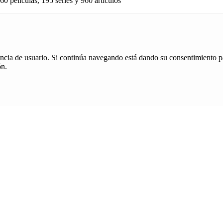
60 películas, 195 series y 960 articulos
iencia de usuario. Si continúa navegando está dando su consentimiento p
ón.